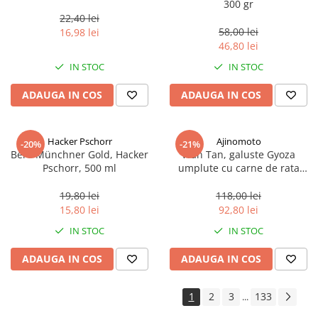
300 gr
22,40 lei
58,00 lei
16,98 lei
46,80 lei
IN STOC
IN STOC
ADAUGA IN COS
ADAUGA IN COS
Hacker Pschorr
Ajinomoto
-20%
-21%
Bere Münchner Gold, Hacker
Wan Tan, galuste Gyoza
Pschorr, 500 ml
umplute cu carne de rata
congelate, 600 g, 30 x 20g
19,80 lei
118,00 lei
15,80 lei
92,80 lei
IN STOC
IN STOC
ADAUGA IN COS
ADAUGA IN COS
1
2
3
133
...