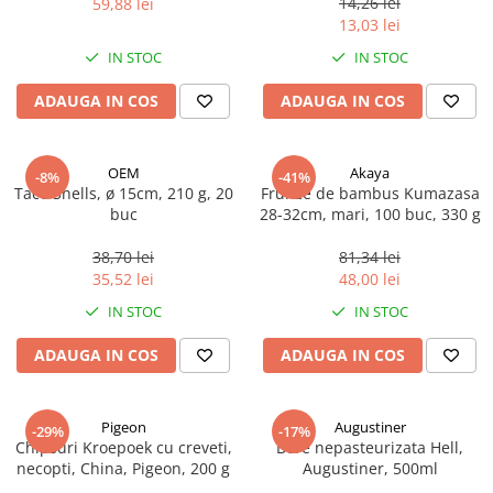
14,26 lei
59,88 lei
Ulei Huilerie Beaujolaise
13,03 lei
Ulei Huileries du Berry
IN STOC
IN STOC
Uleiuri aromatizate
ADAUGA IN COS
ADAUGA IN COS
Ulei Wiberg Gastro
OEM
Akaya
-8%
-41%
Taco Shells, ø 15cm, 210 g, 20
Frunze de bambus Kumazasa
buc
28-32cm, mari, 100 buc, 330 g
38,70 lei
81,34 lei
35,52 lei
48,00 lei
IN STOC
IN STOC
ADAUGA IN COS
ADAUGA IN COS
Pigeon
Augustiner
-29%
-17%
Chipsuri Kroepoek cu creveti,
Bere nepasteurizata Hell,
necopti, China, Pigeon, 200 g
Augustiner, 500ml