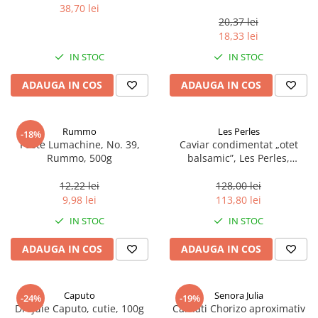
38,70 lei
20,37 lei
18,33 lei
IN STOC
IN STOC
ADAUGA IN COS
ADAUGA IN COS
Rummo
Les Perles
-18%
Paste Lumachine, No. 39,
Caviar condimentat „otet
Rummo, 500g
balsamic”, Les Perles,
marimea perlelor 5 mm,
sferice, 200 g
12,22 lei
128,00 lei
9,98 lei
113,80 lei
IN STOC
IN STOC
ADAUGA IN COS
ADAUGA IN COS
Caputo
Senora Julia
-24%
-19%
Drojdie Caputo, cutie, 100g
Carnati Chorizo aproximativ