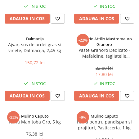
Spania / Cipru / Africa
Tigai grill
IN STOC
IN STOC
Sare de mare din Marea Nordului
Prajitore paine
ADAUGA IN COS
ADAUGA IN COS
Sare de mare din Oceanele Pacific
Gratare
si Indian
Sare de mare naturala din
Cesti, boluri, vesela
Dalmacija
Pastificio Attilio Mastromauro
-22%
Portugalia
Ajvar, sos de ardei gras si
Granoro
Sare de roca
Paste Granoro Dedicato -
vinete, Dalmacija, 2,45 kg
Mafaldine, tagliatelle
Sare marina
ondulate (10 mm), No.5, 500 g
150,72 lei
Sare speciala
22,80 lei
Snacks
17,80 lei
Specialitati din ulei
IN STOC
IN STOC
Terine si placinte
ADAUGA IN COS
ADAUGA IN COS
Uleiuri Premium
Uleiuri speciale/presate la rece
Mulino Caputo
Mulino Caputo
-22%
-9%
Ulei de masline extravirgin
Faina Manitoba Oro, 5 kg
Faina pentru pandispan si
Ulei Gegenbauer
prajituri, Pasticceria, 1 kg
76,38 lei
Ulei Gewurzgarten