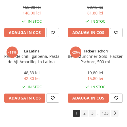
aproximativ 400 g
168,00 lei
90,18 lei
148,00 lei
81,80 lei
IN STOC
IN STOC
ADAUGA IN COS
ADAUGA IN COS
La Latina
Hacker Pschorr
-11%
-20%
Pasta de chili, galbena, Pasta
Bere Münchner Gold, Hacker
de Aji Amarillo, La Latina,
Pschorr, 500 ml
Peru 225 g
48,33 lei
19,80 lei
42,80 lei
15,80 lei
IN STOC
IN STOC
ADAUGA IN COS
ADAUGA IN COS
1
2
3
133
...