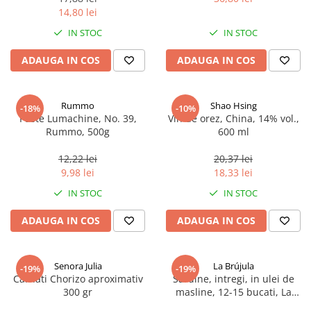
14,80 lei
IN STOC
IN STOC
ADAUGA IN COS
ADAUGA IN COS
Rummo
Shao Hsing
-18%
-10%
Paste Lumachine, No. 39,
Vin de orez, China, 14% vol.,
Rummo, 500g
600 ml
12,22 lei
20,37 lei
9,98 lei
18,33 lei
IN STOC
IN STOC
ADAUGA IN COS
ADAUGA IN COS
Senora Julia
La Brújula
-19%
-19%
Carnati Chorizo aproximativ
Sardine, intregi, in ulei de
300 gr
masline, 12-15 bucati, La
Brújula, 115 g