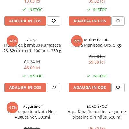
13,03 lei
35,52 lei
Ulei Huilerie Beaujolaise
IN STOC
IN STOC
Ulei Huileries du Berry
Uleiuri aromatizate
ADAUGA IN COS
ADAUGA IN COS
Ulei Wiberg Gastro
Akaya
Mulino Caputo
-41%
-22%
Frunze de bambus Kumazasa
Faina Manitoba Oro, 5 kg
28-32cm, mari, 100 buc, 330 g
76,38 lei
81,34 lei
59,88 lei
48,00 lei
IN STOC
IN STOC
ADAUGA IN COS
ADAUGA IN COS
Augustiner
EURO SPOD
-17%
Bere nepasteurizata Hell,
Aquafaba, înlocuitor vegan de
Augustiner, 500ml
proteine ​​din năut, 500 ml
17,88 lei
36,80 lei