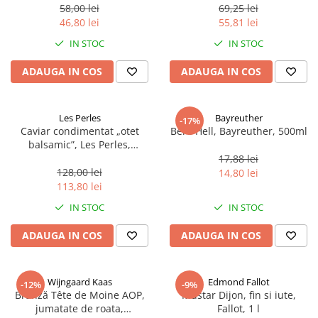
58,00 lei
69,25 lei
46,80 lei
55,81 lei
IN STOC
IN STOC
ADAUGA IN COS
ADAUGA IN COS
Les Perles
Bayreuther
-17%
Caviar condimentat „otet
Bere Hell, Bayreuther, 500ml
balsamic”, Les Perles,
marimea perlelor 5 mm,
17,88 lei
sferice, 200 g
128,00 lei
14,80 lei
113,80 lei
IN STOC
IN STOC
ADAUGA IN COS
ADAUGA IN COS
Wijngaard Kaas
Edmond Fallot
-12%
-9%
Brânză Tête de Moine AOP,
Mustar Dijon, fin si iute,
jumatate de roata,
Fallot, 1 l