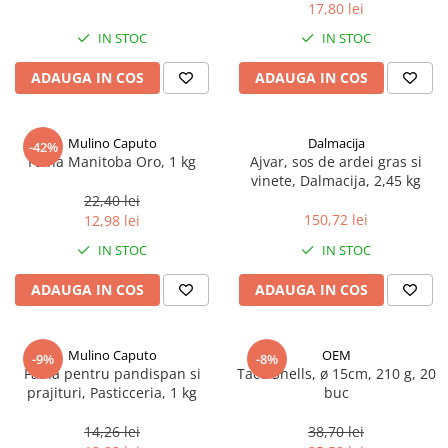
17,80 lei
Spania / Cipru / Africa
Tigai grill
Sare de mare din Marea Nordului
IN STOC
IN STOC
Prajitore paine
Sare de mare din Oceanele Pacific
ADAUGA IN COS
ADAUGA IN COS
Gratare
si Indian
Sare de mare naturala din
Cesti, boluri, vesela
Portugalia
Mulino Caputo
Dalmacija
-42%
Sare de roca
Faina Manitoba Oro, 1 kg
Ajvar, sos de ardei gras si
vinete, Dalmacija, 2,45 kg
Sare marina
22,40 lei
Sare speciala
150,72 lei
12,98 lei
Snacks
IN STOC
IN STOC
Specialitati din ulei
ADAUGA IN COS
ADAUGA IN COS
Terine si placinte
Uleiuri Premium
Mulino Caputo
OEM
Uleiuri speciale/presate la rece
-9%
-8%
Faina pentru pandispan si
Taco Shells, ø 15cm, 210 g, 20
Ulei de masline extravirgin
prajituri, Pasticceria, 1 kg
buc
Ulei Gegenbauer
14,26 lei
38,70 lei
Ulei Gewurzgarten