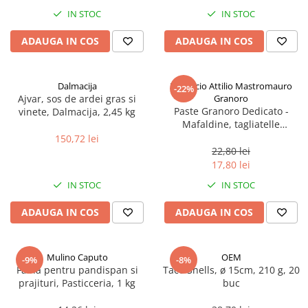
Spania / Cipru / Africa
Tigai grill
IN STOC
IN STOC
Sare de mare din Marea Nordului
Prajitore paine
ADAUGA IN COS
ADAUGA IN COS
Sare de mare din Oceanele Pacific
Gratare
si Indian
Sare de mare naturala din
Cesti, boluri, vesela
Dalmacija
Pastificio Attilio Mastromauro
-22%
Portugalia
Ajvar, sos de ardei gras si
Granoro
Sare de roca
Paste Granoro Dedicato -
vinete, Dalmacija, 2,45 kg
Mafaldine, tagliatelle
Sare marina
ondulate (10 mm), No.5, 500 g
150,72 lei
Sare speciala
22,80 lei
Snacks
17,80 lei
Specialitati din ulei
IN STOC
IN STOC
Terine si placinte
ADAUGA IN COS
ADAUGA IN COS
Uleiuri Premium
Uleiuri speciale/presate la rece
Mulino Caputo
OEM
-9%
-8%
Ulei de masline extravirgin
Faina pentru pandispan si
Taco Shells, ø 15cm, 210 g, 20
Ulei Gegenbauer
prajituri, Pasticceria, 1 kg
buc
Ulei Gewurzgarten