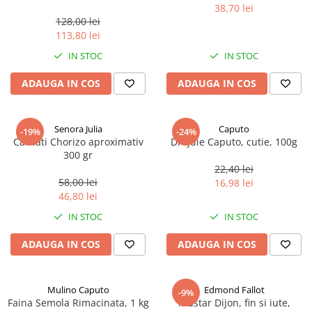
marimea perlelor 5 mm,
38,70 lei
sferice, 200 g
128,00 lei
113,80 lei
IN STOC
IN STOC
ADAUGA IN COS
ADAUGA IN COS
Senora Julia
Caputo
-19%
-24%
Carnati Chorizo aproximativ
Drojdie Caputo, cutie, 100g
300 gr
22,40 lei
58,00 lei
16,98 lei
46,80 lei
IN STOC
IN STOC
ADAUGA IN COS
ADAUGA IN COS
Mulino Caputo
Edmond Fallot
-9%
Faina Semola Rimacinata, 1 kg
Mustar Dijon, fin si iute,