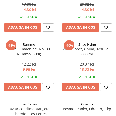
17,88 lei
20,82 lei
14,80 lei
14,80 lei
IN STOC
IN STOC
ADAUGA IN COS
ADAUGA IN COS
Rummo
Shao Hsing
-18%
-10%
Paste Lumachine, No. 39,
Vin de orez, China, 14% vol.,
Rummo, 500g
600 ml
12,22 lei
20,37 lei
9,98 lei
18,33 lei
IN STOC
IN STOC
ADAUGA IN COS
ADAUGA IN COS
Les Perles
Obento
Caviar condimentat „otet
Pesmet Panko, Obento, 1 kg
balsamic”, Les Perles,