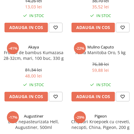
14,26 lei
38,70 lei
Ulei Huilerie Beaujolaise
13,03 lei
35,52 lei
Ulei Huileries du Berry
IN STOC
IN STOC
Uleiuri aromatizate
ADAUGA IN COS
ADAUGA IN COS
Ulei Wiberg Gastro
Akaya
Mulino Caputo
-41%
-22%
Frunze de bambus Kumazasa
Faina Manitoba Oro, 5 kg
28-32cm, mari, 100 buc, 330 g
76,38 lei
81,34 lei
59,88 lei
48,00 lei
IN STOC
IN STOC
ADAUGA IN COS
ADAUGA IN COS
Augustiner
Pigeon
-17%
-29%
Bere nepasteurizata Hell,
Chipsuri Kroepoek cu creveti,
Augustiner, 500ml
necopti, China, Pigeon, 200 g