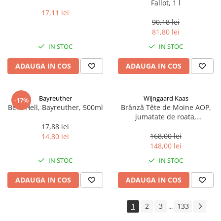
Fallot, 1 l
17,11 lei
90,18 lei
81,80 lei
IN STOC
IN STOC
ADAUGA IN COS
ADAUGA IN COS
Bayreuther
Wijngaard Kaas
-17%
Bere Hell, Bayreuther, 500ml
Brânză Tête de Moine AOP,
jumatate de roata,
aproximativ 400 g
17,88 lei
168,00 lei
14,80 lei
148,00 lei
IN STOC
IN STOC
ADAUGA IN COS
ADAUGA IN COS
1
2
3
133
...