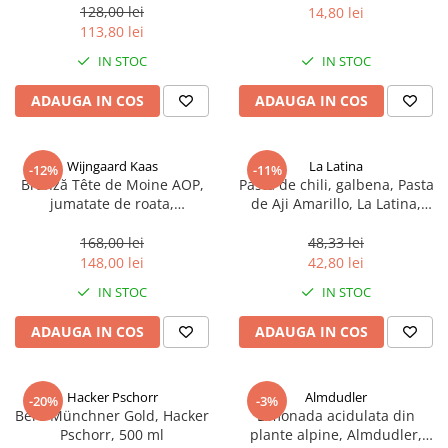
sferice, 200 g
128,00 lei
14,80 lei
113,80 lei
IN STOC
IN STOC
ADAUGA IN COS
ADAUGA IN COS
Wijngaard Kaas
La Latina
-12%
-11%
Brânză Tête de Moine AOP,
Pasta de chili, galbena, Pasta
jumatate de roata,
de Aji Amarillo, La Latina,
aproximativ 400 g
Peru 225 g
168,00 lei
48,33 lei
148,00 lei
42,80 lei
IN STOC
IN STOC
ADAUGA IN COS
ADAUGA IN COS
Hacker Pschorr
Almdudler
-20%
-3%
Bere Münchner Gold, Hacker
Limonada acidulata din
Pschorr, 500 ml
plante alpine, Almdudler,