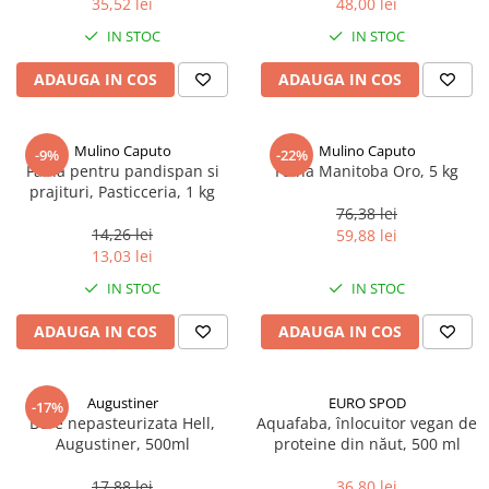
35,52 lei
48,00 lei
Ulei Huilerie Beaujolaise
IN STOC
IN STOC
Ulei Huileries du Berry
Uleiuri aromatizate
ADAUGA IN COS
ADAUGA IN COS
Ulei Wiberg Gastro
Mulino Caputo
Mulino Caputo
-9%
-22%
Faina pentru pandispan si
Faina Manitoba Oro, 5 kg
prajituri, Pasticceria, 1 kg
76,38 lei
14,26 lei
59,88 lei
13,03 lei
IN STOC
IN STOC
ADAUGA IN COS
ADAUGA IN COS
Augustiner
EURO SPOD
-17%
Bere nepasteurizata Hell,
Aquafaba, înlocuitor vegan de
Augustiner, 500ml
proteine ​​din năut, 500 ml
17,88 lei
36,80 lei