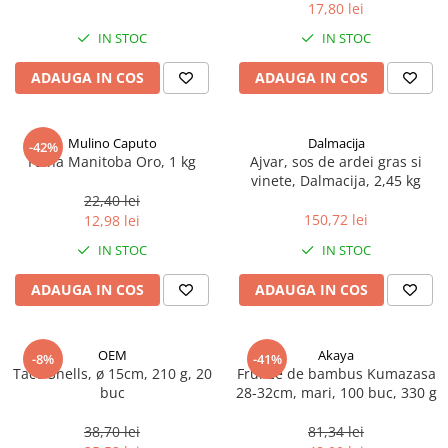
17,80 lei
Spania / Cipru / Africa
Tigai grill
Sare de mare din Marea Nordului
IN STOC
IN STOC
Prajitore paine
Sare de mare din Oceanele Pacific
ADAUGA IN COS
ADAUGA IN COS
Gratare
si Indian
Sare de mare naturala din
Cesti, boluri, vesela
Portugalia
Mulino Caputo
Dalmacija
-42%
Sare de roca
Faina Manitoba Oro, 1 kg
Ajvar, sos de ardei gras si
vinete, Dalmacija, 2,45 kg
Sare marina
22,40 lei
Sare speciala
150,72 lei
12,98 lei
Snacks
IN STOC
IN STOC
Specialitati din ulei
ADAUGA IN COS
ADAUGA IN COS
Terine si placinte
Uleiuri Premium
OEM
Akaya
Uleiuri speciale/presate la rece
-8%
-41%
Taco Shells, ø 15cm, 210 g, 20
Frunze de bambus Kumazasa
Ulei de masline extravirgin
buc
28-32cm, mari, 100 buc, 330 g
Ulei Gegenbauer
38,70 lei
81,34 lei
Ulei Gewurzgarten