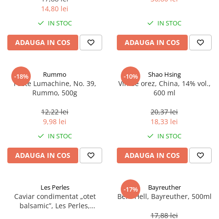
14,80 lei
IN STOC
IN STOC
ADAUGA IN COS
ADAUGA IN COS
Rummo
Shao Hsing
-18%
-10%
Paste Lumachine, No. 39,
Vin de orez, China, 14% vol.,
Rummo, 500g
600 ml
12,22 lei
20,37 lei
9,98 lei
18,33 lei
IN STOC
IN STOC
ADAUGA IN COS
ADAUGA IN COS
Les Perles
Bayreuther
-17%
Caviar condimentat „otet
Bere Hell, Bayreuther, 500ml
balsamic”, Les Perles,
marimea perlelor 5 mm,
17,88 lei