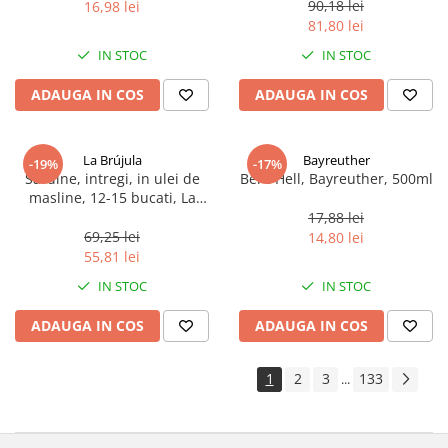
90,18 lei
16,98 lei
81,80 lei
IN STOC
IN STOC
ADAUGA IN COS
ADAUGA IN COS
La Brújula
Bayreuther
-19%
-17%
Sardine, intregi, in ulei de
Bere Hell, Bayreuther, 500ml
masline, 12-15 bucati, La
Brújula, 115 g
17,88 lei
69,25 lei
14,80 lei
55,81 lei
IN STOC
IN STOC
ADAUGA IN COS
ADAUGA IN COS
1
2
3
133
...