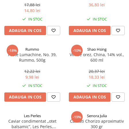
17,88 lei
36,80 lei
14,80 lei
IN STOC
IN STOC
ADAUGA IN COS
ADAUGA IN COS
Rummo
Shao Hsing
-18%
-10%
Paste Lumachine, No. 39,
Vin de orez, China, 14% vol.,
Rummo, 500g
600 ml
12,22 lei
20,37 lei
9,98 lei
18,33 lei
IN STOC
IN STOC
ADAUGA IN COS
ADAUGA IN COS
Les Perles
Senora Julia
-19%
Caviar condimentat „otet
Carnati Chorizo aproximativ
balsamic”, Les Perles,
300 gr