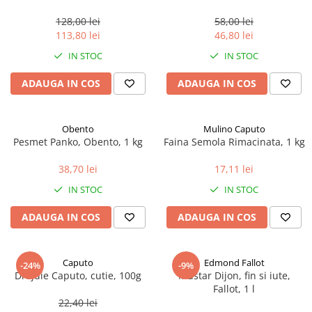
marimea perlelor 5 mm,
sferice, 200 g
128,00 lei
58,00 lei
113,80 lei
46,80 lei
IN STOC
IN STOC
ADAUGA IN COS
ADAUGA IN COS
Obento
Mulino Caputo
Pesmet Panko, Obento, 1 kg
Faina Semola Rimacinata, 1 kg
38,70 lei
17,11 lei
IN STOC
IN STOC
ADAUGA IN COS
ADAUGA IN COS
Caputo
Edmond Fallot
-24%
-9%
Drojdie Caputo, cutie, 100g
Mustar Dijon, fin si iute,
Fallot, 1 l
22,40 lei