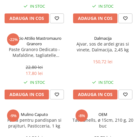
Spania / Cipru / Africa
Tigai grill
IN STOC
IN STOC
Sare de mare din Marea Nordului
Prajitore paine
ADAUGA IN COS
ADAUGA IN COS
Sare de mare din Oceanele Pacific
Gratare
si Indian
Sare de mare naturala din
Cesti, boluri, vesela
Pastificio Attilio Mastromauro
Dalmacija
-22%
Portugalia
Granoro
Ajvar, sos de ardei gras si
Sare de roca
Paste Granoro Dedicato -
vinete, Dalmacija, 2,45 kg
Mafaldine, tagliatelle
Sare marina
ondulate (10 mm), No.5, 500 g
150,72 lei
Sare speciala
22,80 lei
Snacks
17,80 lei
Specialitati din ulei
IN STOC
IN STOC
Terine si placinte
ADAUGA IN COS
ADAUGA IN COS
Uleiuri Premium
Uleiuri speciale/presate la rece
Mulino Caputo
OEM
-9%
-8%
Ulei de masline extravirgin
Faina pentru pandispan si
Taco Shells, ø 15cm, 210 g, 20
Ulei Gegenbauer
prajituri, Pasticceria, 1 kg
buc
Ulei Gewurzgarten