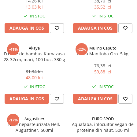
14,26 lei
38,70 lei
Ulei Huilerie Beaujolaise
13,03 lei
35,52 lei
Ulei Huileries du Berry
IN STOC
IN STOC
Uleiuri aromatizate
ADAUGA IN COS
ADAUGA IN COS
Ulei Wiberg Gastro
Akaya
Mulino Caputo
-41%
-22%
Frunze de bambus Kumazasa
Faina Manitoba Oro, 5 kg
28-32cm, mari, 100 buc, 330 g
76,38 lei
81,34 lei
59,88 lei
48,00 lei
IN STOC
IN STOC
ADAUGA IN COS
ADAUGA IN COS
Augustiner
EURO SPOD
-17%
Bere nepasteurizata Hell,
Aquafaba, înlocuitor vegan de
Augustiner, 500ml
proteine ​​din năut, 500 ml