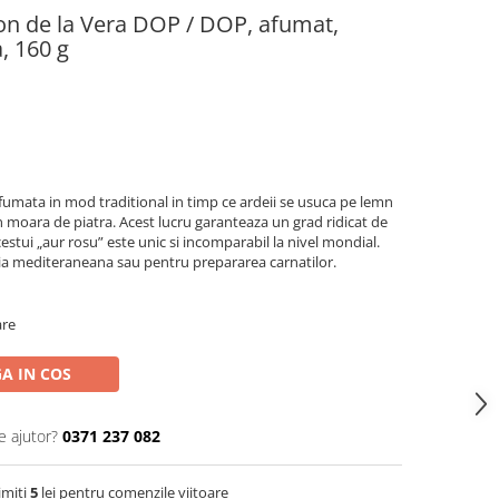
on de la Vera DOP / DOP, afumat,
, 160 g
afumata in mod traditional in timp ce ardeii se usuca pe lemn
n moara de piatra. Acest lucru garanteaza un grad ridicat de
acestui „aur rosu” este unic si incomparabil la nivel mondial.
ria mediteraneana sau pentru prepararea carnatilor.
are
A IN COS
e ajutor?
0371 237 082
imiti
5
lei pentru comenzile viitoare