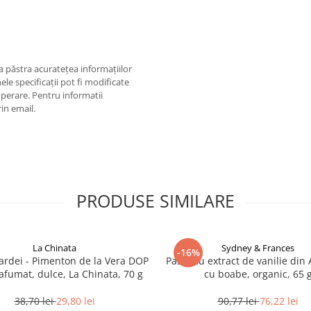
 păstra acurateţea informaţiilor
ele specificaţii pot fi modificate
operare. Pentru informatii
rin email.
PRODUSE SIMILARE
La Chinata
Sydney & Frances
-16%
ardei - Pimenton de la Vera DOP
Pastă cu extract de vanilie din 
afumat, dulce, La Chinata, 70 g
cu boabe, organic, 65 
38,70 lei
29,80 lei
90,77 lei
76,22 lei