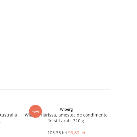
Wiberg
-6%
-17%
Australia
Wiberg Harissa, amestec de condimente
Seminte d
g
în stil arab, 310 g
103,33 lei
96,80 lei