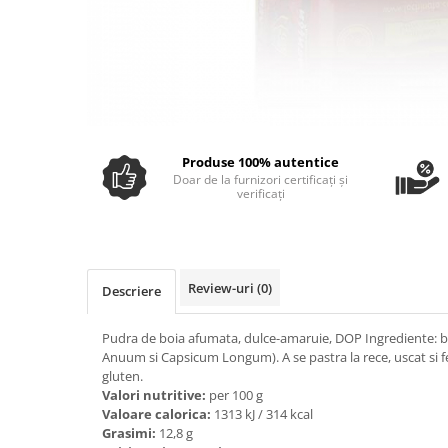
Ulei Huilerie Beaujolaise
Ulei Huileries du Berry
Uleiuri aromatizate
Ulei Wiberg Gastro
Produse 100% autentice
Doar de la furnizori certificați și
verificați
Review-uri
(0)
Descriere
Pudra de boia afumata, dulce-amaruie, DOP Ingrediente: 
Anuum si Capsicum Longum). A se pastra la rece, uscat si fer
gluten.
Valori nutritive:
per 100 g
Valoare calorica:
1313 kJ / 314 kcal
Grasimi:
12,8 g