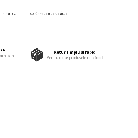
informatii
Comanda rapida
ara
Retur simplu și rapid
comenzile
Pentru toate produsele non-food