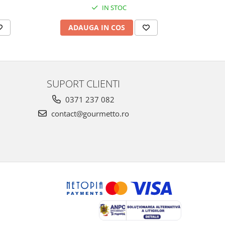
IN STOC
ADAUGA IN COS
AD
SUPORT CLIENTI
0371 237 082
contact@gourmetto.ro