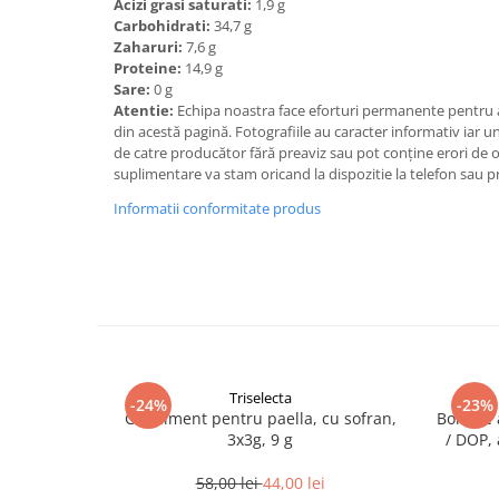
Acizi grasi saturati:
1,9 g
Carbohidrati:
34,7 g
Zaharuri:
7,6 g
Proteine:
14,9 g
Sare:
0 g
Atentie:
Echipa noastra face eforturi permanente pentru a
din acestă pagină. Fotografiile au caracter informativ iar un
de catre producător fără preaviz sau pot conţine erori de 
suplimentare va stam oricand la dispozitie la telefon sau p
Informatii conformitate produs
Triselecta
-24%
-23%
Condiment pentru paella, cu sofran,
Boia de 
3x3g, 9 g
/ DOP, 
58,00 lei
44,00 lei