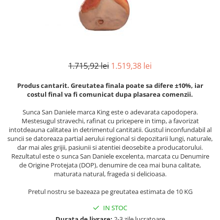
Mirodenii unice
Strecuratoare, site, spumiere
Mustar si specialitati din mustar
Razatoare, peelere, feliatoare
Otet
Tavi
Alte tipuri de otet
Forme de copt
Crema de otet balsamic si
Placi de taiere
1.715,92 lei
1.519,38 lei
preparate
Accesorii pentru patiserie
Otet balsamic
Produs cantarit. Greutatea finala poate sa difere ±10%, iar
Cafetiere
Otet Fallot
costul final va fi comunicat dupa plasarea comenzii.
Otet Gegenbauer
Manusi de bucatarie
Sunca San Daniele marca King este o adevarata capodopera.
Otet Golles
Mestesugul stravechi, rafinat cu pricepere in timp, a favorizat
Vase gatit speciale
intotdeauna calitatea in detrimentul cantitatii. Gustul inconfundabil al
Otet Weyers
Suporturi pentru oale
suncii se datoreaza partial aerului regional si depozitarii lungi, naturale,
Otet Wiberg Gastro
dar mai ales grijii, pasiunii si atentiei deosebite a producatorului.
Tigai wok
Rezultatul este o sunca San Daniele excelenta, marcata cu Denumire
Piper
de Origine Protejata (DOP), denumire de cea mai buna calitate,
Capace pentru vase de gatit
Produse de patiserie
maturata natural, frageda si delicioasa.
Vase cu inductie
Frisca si smantana
Pretul nostru se bazeaza pe greutatea estimata de 10 KG
Seturi de oale si tigai
Sare
IN STOC
Placi inductie
Sare de mare din Franta / Italia /
Durata de livrare:
2-3 zile lucratoare