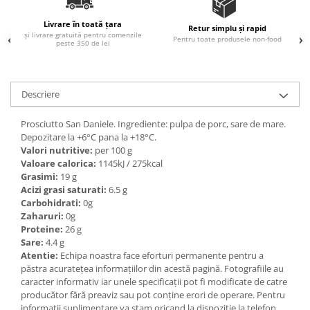
Ulei Huilerie Beaujolaise
Livrare în toată țara
Ulei Huileries du Berry
Retur simplu și rapid
și livrare gratuită pentru comenzile
Pentru toate produsele non-food
peste 350 de lei
Uleiuri aromatizate
Ulei Wiberg Gastro
Descriere
Prosciutto San Daniele. Ingrediente: pulpa de porc, sare de mare.
Depozitare la +6°C pana la +18°C.
Valori nutritive:
per 100 g
Valoare calorica:
1145kJ / 275kcal
Grasimi:
19 g
Acizi grasi saturati:
6.5 g
Carbohidrati:
0g
Zaharuri:
0g
Proteine:
26 g
Sare:
4.4 g
Atentie:
Echipa noastra face eforturi permanente pentru a
păstra acurateţea informaţiilor din acestă pagină. Fotografiile au
caracter informativ iar unele specificaţii pot fi modificate de catre
producător fără preaviz sau pot conţine erori de operare. Pentru
informatii suplimentare va stam oricand la dispozitie la telefon