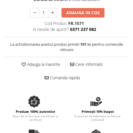
Spania / Cipru / Africa
Tigai grill
Sare de mare din Marea Nordului
ADAUGA IN COS
Prajitore paine
Sare de mare din Oceanele Pacific
Cod Produs:
FR.1571
Gratare
si Indian
Ai nevoie de ajutor?
0371 237 082
Sare de mare naturala din
Cesti, boluri, vesela
Portugalia
La achizitionarea acestui produs primiti
151
lei pentru comenzile
Sare de roca
viitoare
Sare marina
Sare speciala
Adauga la Favorite
Cere informatii
Snacks
Comanda rapida
Specialitati din ulei
Terine si placinte
Uleiuri Premium
Uleiuri speciale/presate la rece
Produse 100% autentice
Primești 10% înapoi
Ulei de masline extravirgin
Doar de la furnizori certificați și
În puncte de fidelitate la fiecare
verificați
comandă
Ulei Gegenbauer
Ulei Gewurzgarten