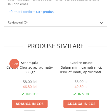
sau prin email.
Informatii conformitate produs
Review-uri
(0)
PRODUSE SIMILARE
Senora Julia
Glocken Beune
-19%
Carnati Chorizo aproximativ
Salam mini, carnati mici,
300 gr
usor afumati, aproximativ
20-24 bucati, 150 g
58,00 lei
58,00 lei
46,80 lei
49,80 lei
IN STOC
IN STOC
ADAUGA IN COS
ADAUGA IN COS