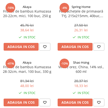
Mirodenii unice
Strecuratoare, site, spumiere
Akaya
Spring Home
Mustar si specialitati din mustar
Razatoare, peelere, feliatoare
-16%
-4%
Frunze de bambus Kumazasa
Foi pachețele de primavară
Otet
Tavi
20-22cm, mici, 100 buc, 250 g
TYJ, 215x215mm, 40buc,
Spring Home, 550g
Alte tipuri de otet
Forme de copt
45,76 lei
27,50 lei
Crema de otet balsamic si
Placi de taiere
38,64 lei
26,31 lei
preparate
IN STOC
IN STOC
Accesorii pentru patiserie
Otet balsamic
Cafetiere
Otet Fallot
ADAUGA IN COS
ADAUGA IN COS
Otet Gegenbauer
Manusi de bucatarie
Otet Golles
Vase gatit speciale
Akaya
Shao Hsing
-41%
-10%
Otet Weyers
Frunze de bambus Kumazasa
Vin de orez, China, 14% vol.,
Suporturi pentru oale
Otet Wiberg Gastro
28-32cm, mari, 100 buc, 330 g
600 ml
Tigai wok
Piper
81,34 lei
20,37 lei
Capace pentru vase de gatit
Produse de patiserie
48,00 lei
18,33 lei
Vase cu inductie
Frisca si smantana
IN STOC
IN STOC
Seturi de oale si tigai
Sare
ADAUGA IN COS
ADAUGA IN COS
Placi inductie
Sare de mare din Franta / Italia /