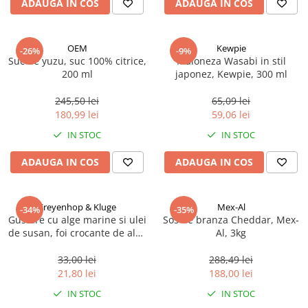
ADAUGA IN COS
ADAUGA IN COS
OEM
Kewpie
-26%
-9%
Suc de yuzu, suc 100% citrice,
Maioneza Wasabi in stil
200 ml
japonez, Kewpie, 300 ml
245,50 lei
65,09 lei
180,99 lei
59,06 lei
IN STOC
IN STOC
ADAUGA IN COS
ADAUGA IN COS
Kreyenhop & Kluge
Mex-Al
-34%
-35%
Gustare cu alge marine si ulei
Sos de branza Cheddar, Mex-
de susan, foi crocante de alge
Al, 3kg
marine, 15 g
33,00 lei
288,49 lei
21,80 lei
188,00 lei
IN STOC
IN STOC