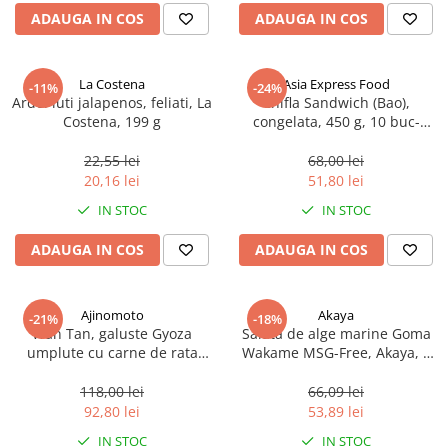
ADAUGA IN COS
ADAUGA IN COS
La Costena
Asia Express Food
-11%
-24%
Ardei iuti jalapenos, feliati, La
Chifla Sandwich (Bao),
Costena, 199 g
congelata, 450 g, 10 buc-
Certificat Halal
22,55 lei
68,00 lei
20,16 lei
51,80 lei
IN STOC
IN STOC
ADAUGA IN COS
ADAUGA IN COS
Ajinomoto
Akaya
-21%
-18%
Wan Tan, galuste Gyoza
Salată de alge marine Goma
umplute cu carne de rata
Wakame MSG-Free, Akaya, 1
congelate, 600 g, 30 x 20g
kg
118,00 lei
66,09 lei
92,80 lei
53,89 lei
IN STOC
IN STOC