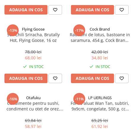
ADAUGA IN COS
ADAUGA IN COS
Flying Goose
Cock Brand
-13%
-17%
Sos Chili Sriracha, Brutally
Radacini de lotus, bastoane in
Hot, Flying Goose, 16 oz
saramura, 454 g, Cock Brand,
China, aproximativ 50 buc
78,00 lei
42,00 lei
68,00 lei
34,80 lei
IN STOC
IN STOC
ADAUGA IN COS
ADAUGA IN COS
Otafuku
LP UERLINGS
-16%
-11%
Condimente pentru sushi,
Foi de aluat Wan Tan, subtiri,
condiment cu otet de orez,
9x9cm, congelate, 500 g, cca
sare si zahar, Otafuku, 500 ml
75 bucati
69,84 lei
69,25 lei
58,97 lei
61,92 lei