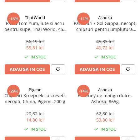
Ulei Huilerie Beaujolaise
Ulei Huileries du Berry
Thai World
Ashoka
-16%
-11%
Uleiuri aromatizate
Pasta Tom Yum, iute si acru
Pani Puri / Gol Gappa, necopt,
Ulei Wiberg Gastro
pentru supe, Thai World, 454
chipsuri pentru umplutura,
g
Ashoka, 200 g
66,19 lei
45,83 lei
55,81 lei
40,72 lei
IN STOC
IN STOC
ADAUGA IN COS
ADAUGA IN COS
Pigeon
Ashoka
-29%
-14%
Chipsuri Kroepoek cu creveti,
Chutney de mango dulce,
necopti, China, Pigeon, 200 g
Ashoka, 865g
20,82 lei
62,80 lei
14,80 lei
53,80 lei
IN STOC
IN STOC