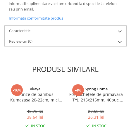
informatii suplimentare va stam oricand la dispozitie la telefon
sau prin email.
Informatii conformitate produs
Caracteristici
Review-uri
(0)
PRODUSE SIMILARE
Akaya
Spring Home
-16%
-4%
Frunze de bambus
Foi pachețele de primavară
Kumazasa 20-22cm, mici,
TYJ, 215x215mm, 40buc,
100 buc, 250 g
Spring Home, 550g
45,76 lei
27,50 lei
38,64 lei
26,31 lei
IN STOC
IN STOC