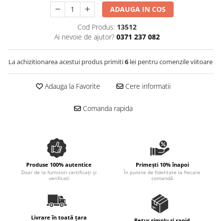
Spania / Cipru / Africa
Tigai grill
ADAUGA IN COS
Sare de mare din Marea Nordului
Prajitore paine
Cod Produs:
13512
Sare de mare din Oceanele Pacific
Ai nevoie de ajutor?
0371 237 082
Gratare
si Indian
Sare de mare naturala din
Cesti, boluri, vesela
La achizitionarea acestui produs primiti
6
lei pentru comenzile viitoare
Portugalia
Sare de roca
Adauga la Favorite
Cere informatii
Sare marina
Sare speciala
Comanda rapida
Snacks
Specialitati din ulei
Terine si placinte
Uleiuri Premium
Produse 100% autentice
Primești 10% înapoi
Doar de la furnizori certificați și
În puncte de fidelitate la fiecare
Uleiuri speciale/presate la rece
verificați
comandă
Ulei de masline extravirgin
Ulei Gegenbauer
Ulei Gewurzgarten
Livrare în toată țara
Retur simplu și rapid