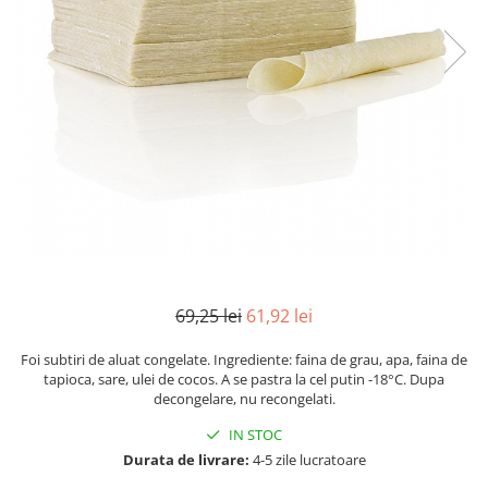
Mirodenii unice
Strecuratoare, site, spumiere
Mustar si specialitati din mustar
Razatoare, peelere, feliatoare
Otet
Tavi
Alte tipuri de otet
Forme de copt
Crema de otet balsamic si
Placi de taiere
preparate
Accesorii pentru patiserie
Otet balsamic
Cafetiere
Otet Fallot
Otet Gegenbauer
Manusi de bucatarie
Otet Golles
Vase gatit speciale
Otet Weyers
Suporturi pentru oale
69,25 lei
61,92 lei
Otet Wiberg Gastro
Tigai wok
Piper
Foi subtiri de aluat congelate. Ingrediente: faina de grau, apa, faina de
Capace pentru vase de gatit
tapioca, sare, ulei de cocos. A se pastra la cel putin -18°C. Dupa
Produse de patiserie
decongelare, nu recongelati.
Vase cu inductie
Frisca si smantana
IN STOC
Seturi de oale si tigai
Sare
Durata de livrare:
4-5 zile lucratoare
Placi inductie
Sare de mare din Franta / Italia /