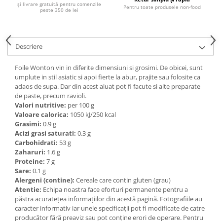
și livrare gratuită pentru comenzile
Ulei Huilerie Beaujolaise
Pentru toate produsele non-food
peste 350 de lei
Ulei Huileries du Berry
Uleiuri aromatizate
Ulei Wiberg Gastro
Descriere
Foile Wonton vin in diferite dimensiuni si grosimi. De obicei, sunt
umplute in stil asiatic si apoi fierte la abur, prajite sau folosite ca
adaos de supa. Dar din acest aluat pot fi facute si alte preparate
de paste, precum ravioli.
Valori nutritive:
per 100 g
Valoare calorica:
1050 kJ/250 kcal
Grasimi:
0.9 g
Acizi grasi saturati:
0.3 g
Carbohidrati:
53 g
Zaharuri:
1.6 g
Proteine:
7 g
Sare:
0.1 g
Alergeni (contine):
Cereale care contin gluten (grau)
Atentie:
Echipa noastra face eforturi permanente pentru a
păstra acurateţea informaţiilor din acestă pagină. Fotografiile au
caracter informativ iar unele specificaţii pot fi modificate de catre
producător fără preaviz sau pot conţine erori de operare. Pentru