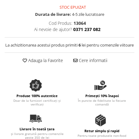
Spania / Cipru / Africa
Tigai grill
STOC EPUIZAT
Sare de mare din Marea Nordului
Durata de livrare:
4-5 zile lucratoare
Prajitore paine
Sare de mare din Oceanele Pacific
Cod Produs:
13064
Gratare
si Indian
Ai nevoie de ajutor?
0371 237 082
Sare de mare naturala din
Cesti, boluri, vesela
Portugalia
La achizitionarea acestui produs primiti
6
lei pentru comenzile viitoare
Sare de roca
Sare marina
Adauga la Favorite
Cere informatii
Sare speciala
Snacks
Specialitati din ulei
Terine si placinte
Produse 100% autentice
Primești 10% înapoi
Doar de la furnizori certificați și
În puncte de fidelitate la fiecare
Uleiuri Premium
verificați
comandă
Uleiuri speciale/presate la rece
Ulei de masline extravirgin
Ulei Gegenbauer
Livrare în toată țara
Retur simplu și rapid
și livrare gratuită pentru comenzile
Ulei Gewurzgarten
Pentru toate produsele non-food
peste 350 de lei