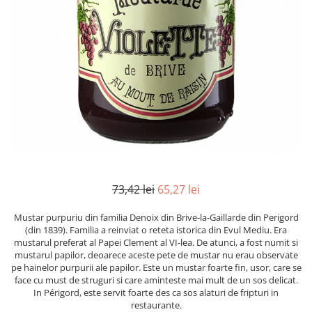
Mirodenii unice
Strecuratoare, site, spumiere
Mustar si specialitati din mustar
Razatoare, peelere, feliatoare
Otet
Tavi
Alte tipuri de otet
Forme de copt
Crema de otet balsamic si
Placi de taiere
preparate
Accesorii pentru patiserie
Otet balsamic
Cafetiere
Otet Fallot
Otet Gegenbauer
Manusi de bucatarie
Otet Golles
Vase gatit speciale
Otet Weyers
73,42 lei
65,27 lei
Suporturi pentru oale
Otet Wiberg Gastro
Tigai wok
Mustar purpuriu din familia Denoix din Brive-la-Gaillarde din Perigord
Piper
(din 1839). Familia a reinviat o reteta istorica din Evul Mediu. Era
Capace pentru vase de gatit
mustarul preferat al Papei Clement al VI-lea. De atunci, a fost numit si
Produse de patiserie
mustarul papilor, deoarece aceste pete de mustar nu erau observate
Vase cu inductie
Frisca si smantana
pe hainelor purpurii ale papilor. Este un mustar foarte fin, usor, care se
face cu must de struguri si care aminteste mai mult de un sos delicat.
Seturi de oale si tigai
Sare
In Périgord, este servit foarte des ca sos alaturi de fripturi in
Placi inductie
restaurante.
Sare de mare din Franta / Italia /