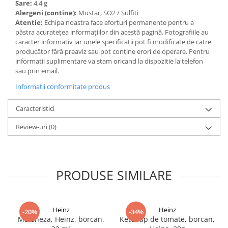
Sare:
4,4 g
Alergeni (contine):
Mustar, SO2 / Sulfiti
Atentie:
Echipa noastra face eforturi permanente pentru a
păstra acurateţea informaţiilor din acestă pagină. Fotografiile au
caracter informativ iar unele specificaţii pot fi modificate de catre
producător fără preaviz sau pot conţine erori de operare. Pentru
informatii suplimentare va stam oricand la dispozitie la telefon
sau prin email.
Informatii conformitate produs
Caracteristici
Review-uri
(0)
PRODUSE SIMILARE
Heinz
Heinz
-20%
-34%
Maioneza, Heinz, borcan,
Ketchup de tomate, borcan,