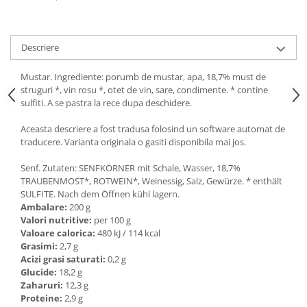
Ulei Huilerie Beaujolaise
Ulei Huileries du Berry
Uleiuri aromatizate
Descriere
Ulei Wiberg Gastro
Mustar. Ingrediente: porumb de mustar, apa, 18,7% must de
struguri *, vin rosu *, otet de vin, sare, condimente. * contine
sulfiti. A se pastra la rece dupa deschidere.
Aceasta descriere a fost tradusa folosind un software automat de
traducere. Varianta originala o gasiti disponibila mai jos.
Senf. Zutaten: SENFKÖRNER mit Schale, Wasser, 18,7%
TRAUBENMOST*, ROTWEIN*, Weinessig, Salz, Gewürze. * enthält
SULFITE. Nach dem Öffnen kühl lagern.
Ambalare:
200 g
Valori nutritive:
per 100 g
Valoare calorica:
480 kJ / 114 kcal
Grasimi:
2,7 g
Acizi grasi saturati:
0,2 g
Glucide:
18,2 g
Zaharuri:
12,3 g
Proteine:
2,9 g