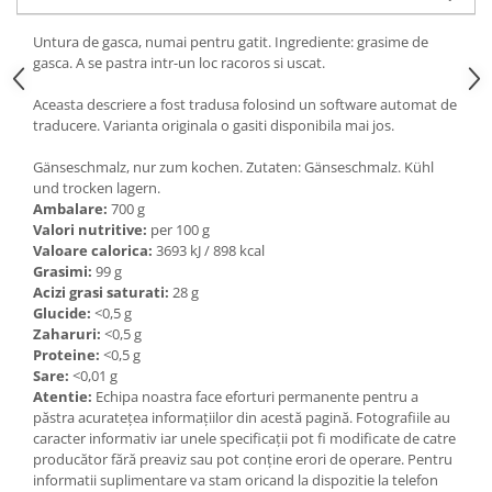
Ulei Huilerie Beaujolaise
Untura de gasca, numai pentru gatit. Ingrediente: grasime de
Ulei Huileries du Berry
gasca. A se pastra intr-un loc racoros si uscat.
Uleiuri aromatizate
Ulei Wiberg Gastro
Aceasta descriere a fost tradusa folosind un software automat de
traducere. Varianta originala o gasiti disponibila mai jos.
Gänseschmalz, nur zum kochen. Zutaten: Gänseschmalz. Kühl
und trocken lagern.
Ambalare:
700 g
Valori nutritive:
per 100 g
Valoare calorica:
3693 kJ / 898 kcal
Grasimi:
99 g
Acizi grasi saturati:
28 g
Glucide:
<0,5 g
Zaharuri:
<0,5 g
Proteine:
<0,5 g
Sare:
<0,01 g
Atentie:
Echipa noastra face eforturi permanente pentru a
păstra acurateţea informaţiilor din acestă pagină. Fotografiile au
caracter informativ iar unele specificaţii pot fi modificate de catre
producător fără preaviz sau pot conţine erori de operare. Pentru
informatii suplimentare va stam oricand la dispozitie la telefon