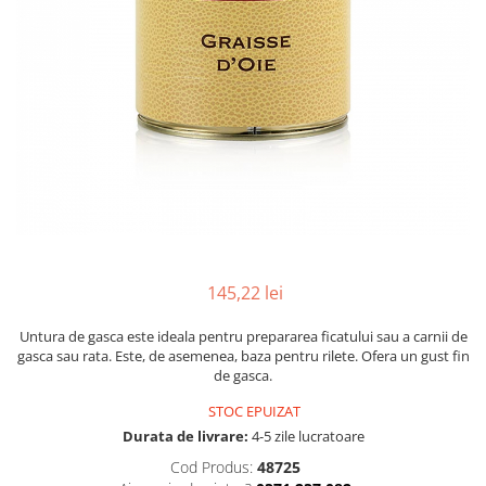
Mirodenii unice
Strecuratoare, site, spumiere
Mustar si specialitati din mustar
Razatoare, peelere, feliatoare
Otet
Tavi
Alte tipuri de otet
Forme de copt
Crema de otet balsamic si
Placi de taiere
preparate
Accesorii pentru patiserie
Otet balsamic
Cafetiere
Otet Fallot
Otet Gegenbauer
Manusi de bucatarie
Otet Golles
Vase gatit speciale
145,22 lei
Otet Weyers
Suporturi pentru oale
Otet Wiberg Gastro
Tigai wok
Untura de gasca este ideala pentru prepararea ficatului sau a carnii de
Piper
gasca sau rata. Este, de asemenea, baza pentru rilete. Ofera un gust fin
Capace pentru vase de gatit
de gasca.
Produse de patiserie
Vase cu inductie
STOC EPUIZAT
Frisca si smantana
Durata de livrare:
4-5 zile lucratoare
Seturi de oale si tigai
Sare
Cod Produs:
48725
Placi inductie
Sare de mare din Franta / Italia /