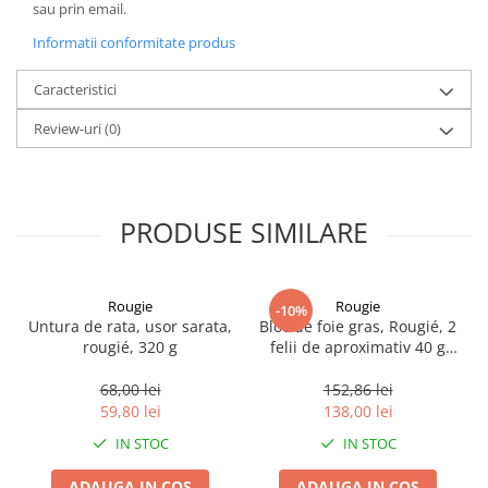
sau prin email.
Informatii conformitate produs
Caracteristici
Review-uri
(0)
PRODUSE SIMILARE
Rougie
Rougie
-10%
Untura de rata, usor sarata,
Bloc de foie gras, Rougié, 2
rougié, 320 g
felii de aproximativ 40 g
fiecare, 80 g
68,00 lei
152,86 lei
59,80 lei
138,00 lei
IN STOC
IN STOC
ADAUGA IN COS
ADAUGA IN COS