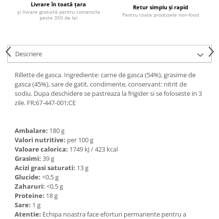
Livrare în toată țara
Ulei Huilerie Beaujolaise
Retur simplu și rapid
și livrare gratuită pentru comenzile
Pentru toate produsele non-food
peste 350 de lei
Ulei Huileries du Berry
Uleiuri aromatizate
Ulei Wiberg Gastro
Descriere
Rillette de gasca. Ingrediente: carne de gasca (54%), grasime de
gasca (45%), sare de gatit, condimente, conservant: nitrit de
sodiu. Dupa deschidere se pastreaza la frigider si se foloseste in 3
zile. FR;67-447-001;CE
Ambalare:
180 g
Valori nutritive:
per 100 g
Valoare calorica:
1749 kJ / 423 kcal
Grasimi:
39 g
Acizi grasi saturati:
13 g
Glucide:
<0,5 g
Zaharuri:
<0,5 g
Proteine:
18 g
Sare:
1 g
Atentie:
Echipa noastra face eforturi permanente pentru a