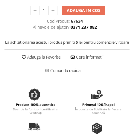
Spania / Cipru / Africa
Tigai grill
ADAUGA IN COS
Sare de mare din Marea Nordului
Prajitore paine
Sare de mare din Oceanele Pacific
Cod Produs:
67634
Gratare
si Indian
Ai nevoie de ajutor?
0371 237 082
Sare de mare naturala din
Cesti, boluri, vesela
Portugalia
La achizitionarea acestui produs primiti
5
lei pentru comenzile viitoare
Sare de roca
Sare marina
Adauga la Favorite
Cere informatii
Sare speciala
Snacks
Comanda rapida
Specialitati din ulei
Terine si placinte
Uleiuri Premium
Produse 100% autentice
Primești 10% înapoi
Uleiuri speciale/presate la rece
Doar de la furnizori certificați și
În puncte de fidelitate la fiecare
verificați
comandă
Ulei de masline extravirgin
Ulei Gegenbauer
Ulei Gewurzgarten