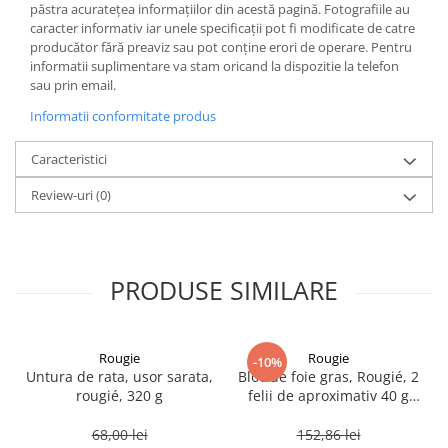
păstra acurateţea informaţiilor din acestă pagină. Fotografiile au
caracter informativ iar unele specificaţii pot fi modificate de catre
producător fără preaviz sau pot conţine erori de operare. Pentru
informatii suplimentare va stam oricand la dispozitie la telefon
sau prin email.
Informatii conformitate produs
Caracteristici
Review-uri
(0)
PRODUSE SIMILARE
Rougie
Rougie
-10%
Untura de rata, usor sarata,
Bloc de foie gras, Rougié, 2
rougié, 320 g
felii de aproximativ 40 g
fiecare, 80 g
68,00 lei
152,86 lei