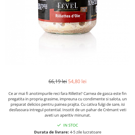
Mirodenii unice
Strecuratoare, site, spumiere
Mustar si specialitati din mustar
Razatoare, peelere, feliatoare
Otet
Tavi
Alte tipuri de otet
Forme de copt
Crema de otet balsamic si
Placi de taiere
preparate
Accesorii pentru patiserie
Otet balsamic
Cafetiere
Otet Fallot
Otet Gegenbauer
Manusi de bucatarie
Otet Golles
Vase gatit speciale
66,19 lei
54,80 lei
Otet Weyers
Suporturi pentru oale
Otet Wiberg Gastro
Tigai wok
Ce ar mai fi anotimpurile reci fara Rillette? Carnea de gasca este fin
Piper
pregatita in propria grasime, impreuna cu condimente si salota, un
Capace pentru vase de gatit
preparat delicios pentru painea prajita. Cu cativa fulgi de sare, isi
Produse de patiserie
desfasoara intregul potential. Insotit de un pahar de Crémant veti
Vase cu inductie
aveti un aperitiv minunat.
Frisca si smantana
Seturi de oale si tigai
Sare
IN STOC
Placi inductie
Durata de livrare:
4-5 zile lucratoare
Sare de mare din Franta / Italia /