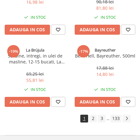
90,18 lei
16,98 lei
81,80 lei
IN STOC
IN STOC
ADAUGA IN COS
ADAUGA IN COS
La Brújula
Bayreuther
-19%
-17%
Sardine, intregi, in ulei de
Bere Hell, Bayreuther, 500ml
masline, 12-15 bucati, La
Brújula, 115 g
17,88 lei
69,25 lei
14,80 lei
55,81 lei
IN STOC
IN STOC
ADAUGA IN COS
ADAUGA IN COS
1
2
3
133
...