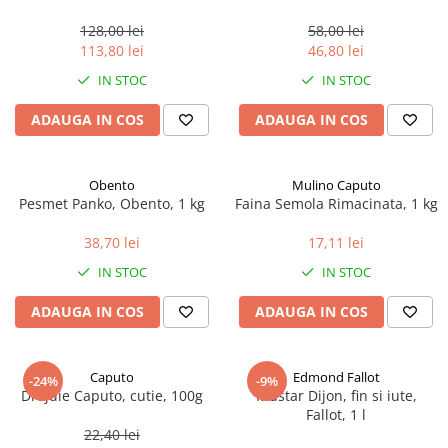
marimea perlelor 5 mm,
sferice, 200 g
128,00 lei
58,00 lei
113,80 lei
46,80 lei
IN STOC
IN STOC
ADAUGA IN COS
ADAUGA IN COS
Obento
Mulino Caputo
Pesmet Panko, Obento, 1 kg
Faina Semola Rimacinata, 1 kg
38,70 lei
17,11 lei
IN STOC
IN STOC
ADAUGA IN COS
ADAUGA IN COS
Caputo
Edmond Fallot
-24%
-9%
Drojdie Caputo, cutie, 100g
Mustar Dijon, fin si iute,
Fallot, 1 l
22,40 lei