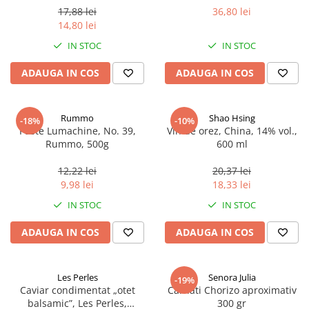
17,88 lei
36,80 lei
14,80 lei
IN STOC
IN STOC
ADAUGA IN COS
ADAUGA IN COS
Rummo
Shao Hsing
-18%
-10%
Paste Lumachine, No. 39,
Vin de orez, China, 14% vol.,
Rummo, 500g
600 ml
12,22 lei
20,37 lei
9,98 lei
18,33 lei
IN STOC
IN STOC
ADAUGA IN COS
ADAUGA IN COS
Les Perles
Senora Julia
-19%
Caviar condimentat „otet
Carnati Chorizo aproximativ
balsamic”, Les Perles,
300 gr