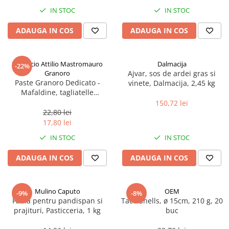
Spania / Cipru / Africa
Tigai grill
IN STOC
IN STOC
Sare de mare din Marea Nordului
Prajitore paine
ADAUGA IN COS
ADAUGA IN COS
Sare de mare din Oceanele Pacific
Gratare
si Indian
Sare de mare naturala din
Cesti, boluri, vesela
Pastificio Attilio Mastromauro
Dalmacija
-22%
Portugalia
Granoro
Ajvar, sos de ardei gras si
Sare de roca
Paste Granoro Dedicato -
vinete, Dalmacija, 2,45 kg
Mafaldine, tagliatelle
Sare marina
ondulate (10 mm), No.5, 500 g
150,72 lei
Sare speciala
22,80 lei
Snacks
17,80 lei
Specialitati din ulei
IN STOC
IN STOC
Terine si placinte
ADAUGA IN COS
ADAUGA IN COS
Uleiuri Premium
Uleiuri speciale/presate la rece
Mulino Caputo
OEM
-9%
-8%
Ulei de masline extravirgin
Faina pentru pandispan si
Taco Shells, ø 15cm, 210 g, 20
Ulei Gegenbauer
prajituri, Pasticceria, 1 kg
buc
Ulei Gewurzgarten