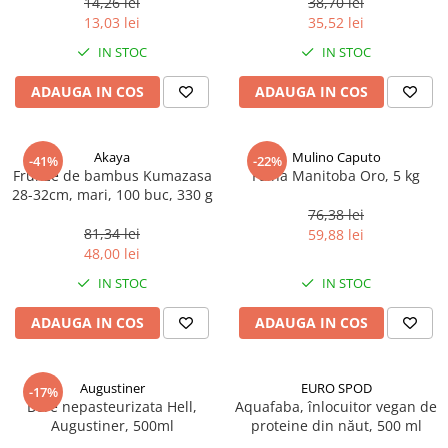
14,26 lei
38,70 lei
Ulei Huilerie Beaujolaise
13,03 lei
35,52 lei
Ulei Huileries du Berry
IN STOC
IN STOC
Uleiuri aromatizate
ADAUGA IN COS
ADAUGA IN COS
Ulei Wiberg Gastro
Akaya
Mulino Caputo
-41%
-22%
Frunze de bambus Kumazasa
Faina Manitoba Oro, 5 kg
28-32cm, mari, 100 buc, 330 g
76,38 lei
81,34 lei
59,88 lei
48,00 lei
IN STOC
IN STOC
ADAUGA IN COS
ADAUGA IN COS
Augustiner
EURO SPOD
-17%
Bere nepasteurizata Hell,
Aquafaba, înlocuitor vegan de
Augustiner, 500ml
proteine ​​din năut, 500 ml