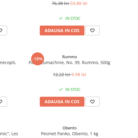
76,38 lei
59,88 lei
IN STOC
ADAUGA IN COS
Rummo
-18%
necopti,
Paste Lumachine, No. 39, Rummo, 500g
12,22 lei
9,98 lei
IN STOC
ADAUGA IN COS
Obento
mic”, Les
Pesmet Panko, Obento, 1 kg