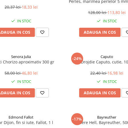
Perles, marimea perlelor 5 mm,
200 g
20,37 lei
18,33 lei
128,00 lei
113,80 lei
IN STOC
IN STOC
ADAUGA IN COS
ADAUGA IN COS
Senora Julia
Caputo
-24%
i Chorizo aproximativ 300 gr
Drojdie Caputo, cutie, 1
58,00 lei
46,80 lei
22,40 lei
16,98 lei
IN STOC
IN STOC
ADAUGA IN COS
ADAUGA IN COS
Edmond Fallot
Bayreuther
-17%
 Dijon, fin si iute, Fallot, 1 l
Bere Hell, Bayreuther, 5