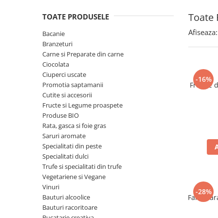
Spania / Cipru / Africa
Tigai grill
Toate 
TOATE PRODUSELE
Sare de mare din Marea Nordului
Prajitore paine
Sare de mare din Oceanele Pacific
Afiseaza:
Bacanie
Gratare
si Indian
Branzeturi
Sare de mare naturala din
Cesti, boluri, vesela
Carne si Preparate din carne
Portugalia
Ciocolata
Ciuperci uscate
Sare de roca
-16%
Promotia saptamanii
Frunze 
Sare marina
Cutite si accesorii
Sare speciala
Fructe si Legume proaspete
Snacks
Produse BIO
Rata, gasca si foie gras
Specialitati din ulei
Saruri aromate
Terine si placinte
Specialitati din peste
Specialitati dulci
Uleiuri Premium
Trufe si specialitati din trufe
Uleiuri speciale/presate la rece
Vegetariene si Vegane
Ulei de masline extravirgin
Vinuri
-28%
Bauturi alcoolice
Faina far
Ulei Gegenbauer
Bauturi racoritoare
Ulei Gewurzgarten
Bucatarie creativa