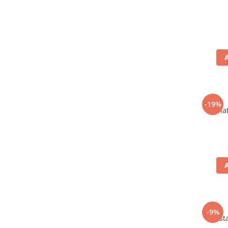
-19%
Carnat
-9%
Mustar