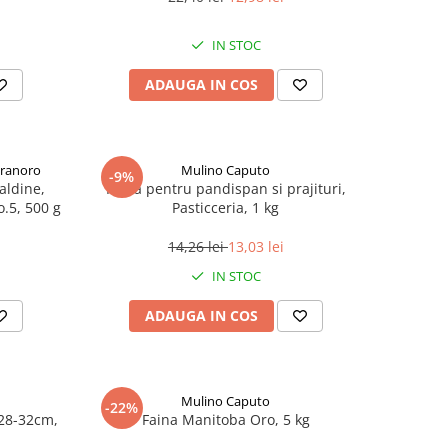
IN STOC
ADAUGA IN COS
Granoro
Mulino Caputo
-9%
aldine,
Faina pentru pandispan si prajituri,
o.5, 500 g
Pasticceria, 1 kg
14,26 lei
13,03 lei
IN STOC
ADAUGA IN COS
Mulino Caputo
-22%
28-32cm,
Faina Manitoba Oro, 5 kg