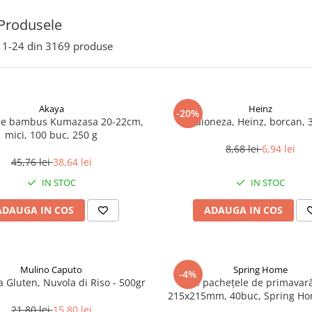
Produsele
1-
24
din
3169
produse
Akaya
Heinz
-20%
de bambus Kumazasa 20-22cm,
Maioneza, Heinz, borcan, 
mici, 100 buc, 250 g
8,68 lei
6,94 lei
45,76 lei
38,64 lei
IN STOC
IN STOC
ADAUGA IN COS
ADAUGA IN COS
Mulino Caputo
Spring Home
-4%
a Gluten, Nuvola di Riso - 500gr
Foi pachețele de primavară
215x215mm, 40buc, Spring Ho
21,80 lei
15,80 lei