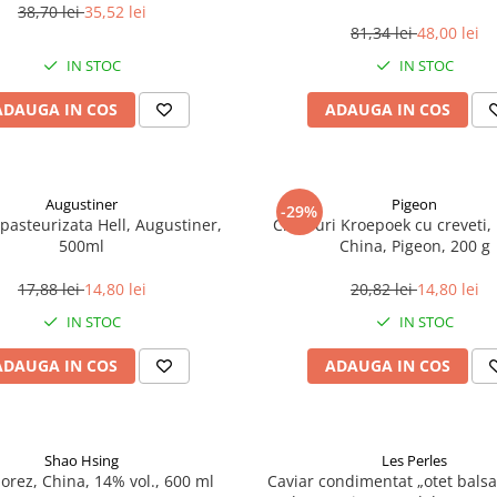
38,70 lei
35,52 lei
81,34 lei
48,00 lei
IN STOC
IN STOC
ADAUGA IN COS
ADAUGA IN COS
Augustiner
Pigeon
-29%
pasteurizata Hell, Augustiner,
Chipsuri Kroepoek cu creveti, 
500ml
China, Pigeon, 200 g
17,88 lei
14,80 lei
20,82 lei
14,80 lei
IN STOC
IN STOC
ADAUGA IN COS
ADAUGA IN COS
Shao Hsing
Les Perles
 orez, China, 14% vol., 600 ml
Caviar condimentat „otet balsa