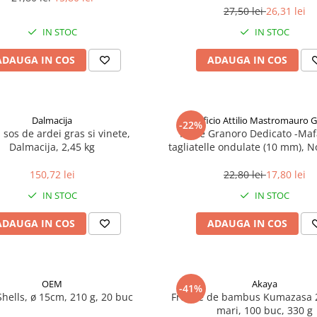
27,50 lei
26,31 lei
IN STOC
IN STOC
ADAUGA IN COS
ADAUGA IN COS
Dalmacija
Pastificio Attilio Mastromauro 
-22%
, sos de ardei gras si vinete,
Paste Granoro Dedicato -Maf
Dalmacija, 2,45 kg
tagliatelle ondulate (10 mm), N
150,72 lei
22,80 lei
17,80 lei
IN STOC
IN STOC
ADAUGA IN COS
ADAUGA IN COS
OEM
Akaya
-41%
Shells, ø 15cm, 210 g, 20 buc
Frunze de bambus Kumazasa 
mari, 100 buc, 330 g