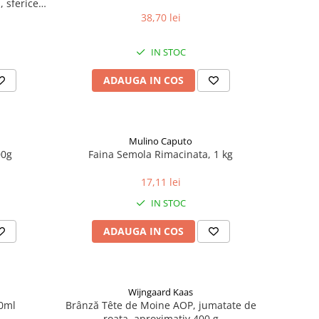
 sferice,
38,70 lei
IN STOC
ADAUGA IN COS
Mulino Caputo
00g
Faina Semola Rimacinata, 1 kg
17,11 lei
IN STOC
ADAUGA IN COS
Wijngaard Kaas
00ml
Brânză Tête de Moine AOP, jumatate de
roata, aproximativ 400 g