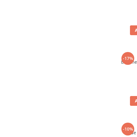
-17%
Bere ne
-10%
Vin de