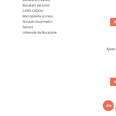
Ulei Huilerie Beaujolaise
Bucatarii ale lumii
Ulei Huileries du Berry
CARD CADOU
Microplante si cress
Uleiuri aromatizate
Noutati Gourmetto
Ulei Wiberg Gastro
Servicii
Ustensile de Bucatarie
Ajvar
-8%
Taco 