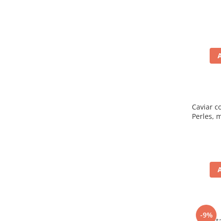
Caviar c
Perles, 
-9%
Mustar