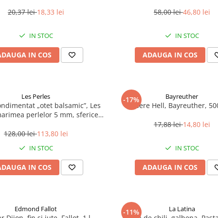
20,37 lei
18,33 lei
58,00 lei
46,80 lei
IN STOC
IN STOC
ADAUGA IN COS
ADAUGA IN COS
Les Perles
Bayreuther
-17%
ondimentat „otet balsamic”, Les
Bere Hell, Bayreuther, 5
marimea perlelor 5 mm, sferice,
200 g
17,88 lei
14,80 lei
128,00 lei
113,80 lei
IN STOC
IN STOC
ADAUGA IN COS
ADAUGA IN COS
Edmond Fallot
La Latina
-11%
 Dijon, fin si iute, Fallot, 1 l
Pasta de chili, galbena, Pasta