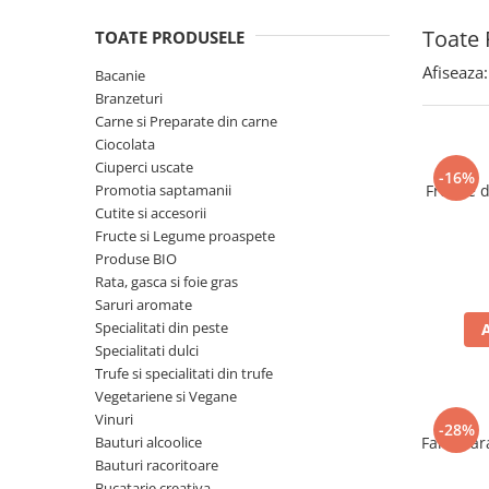
Spania / Cipru / Africa
Tigai grill
Toate 
TOATE PRODUSELE
Sare de mare din Marea Nordului
Prajitore paine
Sare de mare din Oceanele Pacific
Afiseaza:
Bacanie
Gratare
si Indian
Branzeturi
Sare de mare naturala din
Cesti, boluri, vesela
Carne si Preparate din carne
Portugalia
Ciocolata
Ciuperci uscate
Sare de roca
-16%
Promotia saptamanii
Frunze 
Sare marina
Cutite si accesorii
Sare speciala
Fructe si Legume proaspete
Snacks
Produse BIO
Rata, gasca si foie gras
Specialitati din ulei
Saruri aromate
Terine si placinte
Specialitati din peste
Specialitati dulci
Uleiuri Premium
Trufe si specialitati din trufe
Uleiuri speciale/presate la rece
Vegetariene si Vegane
Ulei de masline extravirgin
Vinuri
-28%
Bauturi alcoolice
Faina far
Ulei Gegenbauer
Bauturi racoritoare
Ulei Gewurzgarten
Bucatarie creativa