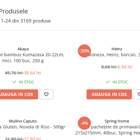
Produsele
1-
24
din
3169
produse
Akaya
Heinz
-20%
de bambus Kumazasa 20-22cm,
Maioneza, Heinz, borcan, 
mici, 100 buc, 250 g
8,68 lei
6,94 lei
45,76 lei
38,64 lei
IN STOC
IN STOC
ADAUGA IN COS
ADAUGA IN COS
Mulino Caputo
Spring Home
-4%
a Gluten, Nuvola di Riso - 500gr
Foi pachețele de primavară
215x215mm, 40buc, Spring Ho
21,80 lei
15,80 lei