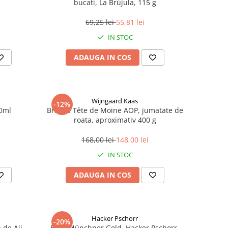
bucati, La Brújula, 115 g
69,25 lei
55,81 lei
IN STOC
ADAUGA IN COS
Wijngaard Kaas
-12%
00ml
Brânză Tête de Moine AOP, jumatate de
roata, aproximativ 400 g
168,00 lei
148,00 lei
IN STOC
ADAUGA IN COS
Hacker Pschorr
-20%
 de Aji
Bere Münchner Gold, Hacker Pschorr,