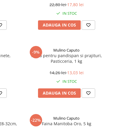
22,80 lei
17,80 lei
IN STOC
ADAUGA IN COS
Mulino Caputo
-9%
inete,
Faina pentru pandispan si prajituri,
Pasticceria, 1 kg
14,26 lei
13,03 lei
IN STOC
ADAUGA IN COS
Mulino Caputo
-22%
28-32cm,
Faina Manitoba Oro, 5 kg