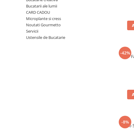
Ulei Huilerie Beaujolaise
Bucatarii ale lumii
Ulei Huileries du Berry
CARD CADOU
Microplante si cress
Uleiuri aromatizate
Noutati Gourmetto
Ulei Wiberg Gastro
Servicii
Ustensile de Bucatarie
-42%
F
-8%
Taco 