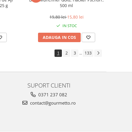
225 g
500 ml
19,80 lei
15,80 lei
IN STOC
ADAUGA IN COS
1
2
3
133
...
SUPORT CLIENTI
0371 237 082
contact@gourmetto.ro