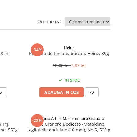
Ordoneaza:
Heinz
-34%
33 ml
Ketchup de tomate, borcan, Heinz, 39g
12,00 lei
7,87 lei
IN STOC
ADAUGA IN COS
Pastificio Attilio Mastromauro Granoro
-22%
 TYJ,
Paste Granoro Dedicato -Mafaldine,
me, 550g
tagliatelle ondulate (10 mm), No.5, 500 g