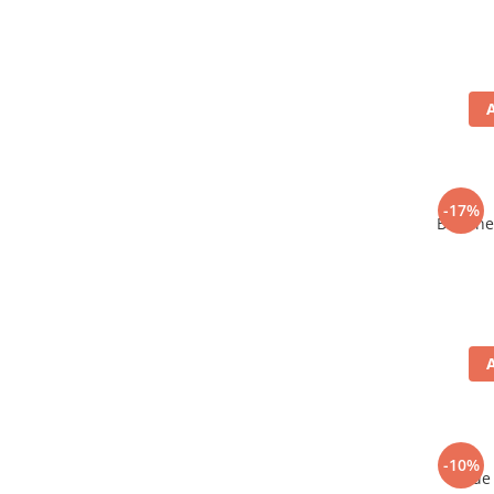
-17%
Bere ne
-10%
Vin de