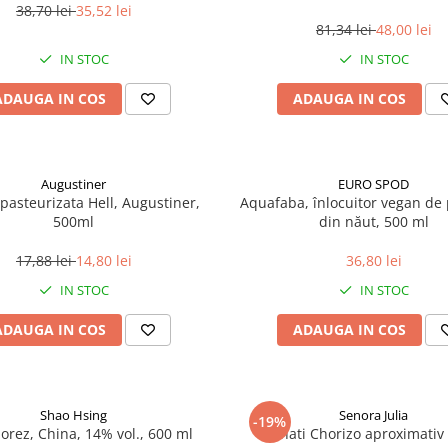
38,70 lei
35,52 lei
81,34 lei
48,00 lei
IN STOC
IN STOC
ADAUGA IN COS
ADAUGA IN COS
Augustiner
EURO SPOD
pasteurizata Hell, Augustiner,
Aquafaba, înlocuitor vegan de p
500ml
din năut, 500 ml
17,88 lei
14,80 lei
36,80 lei
IN STOC
IN STOC
ADAUGA IN COS
ADAUGA IN COS
Shao Hsing
Senora Julia
-19%
 orez, China, 14% vol., 600 ml
Carnati Chorizo aproximativ