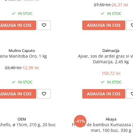
27,50 lei
26,31 lei
IN STOC
IN STOC
ADAUGA IN COS
ADAUGA IN COS
Mulino Caputo
Dalmacija
aina Manitoba Oro, 1 kg
Ajvar, sos de ardei gras si v
Dalmacija, 2,45 kg
22,40 lei
12,98 lei
150,72 lei
IN STOC
IN STOC
ADAUGA IN COS
ADAUGA IN COS
OEM
Akaya
-41%
Shells, ø 15cm, 210 g, 20 buc
Frunze de bambus Kumazasa 
mari, 100 buc, 330 g