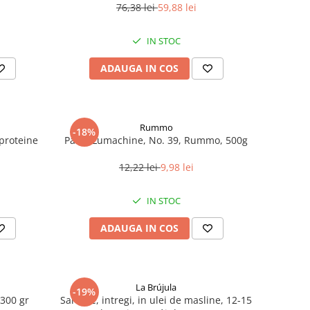
76,38 lei
59,88 lei
IN STOC
ADAUGA IN COS
Rummo
-18%
roteine ​​
Paste Lumachine, No. 39, Rummo, 500g
12,22 lei
9,98 lei
IN STOC
ADAUGA IN COS
La Brújula
-19%
 300 gr
Sardine, intregi, in ulei de masline, 12-15