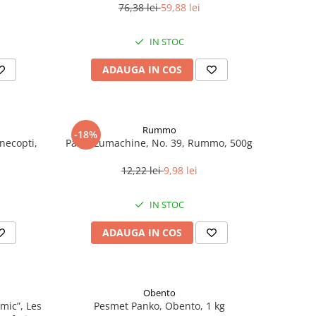
76,38 lei
59,88 lei
IN STOC
ADAUGA IN COS
Rummo
-18%
necopti,
Paste Lumachine, No. 39, Rummo, 500g
12,22 lei
9,98 lei
IN STOC
ADAUGA IN COS
Obento
mic”, Les
Pesmet Panko, Obento, 1 kg