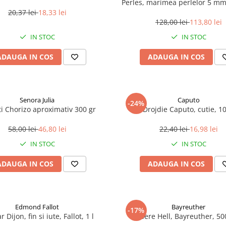
Perles, marimea perlelor 5 mm,
200 g
20,37 lei
18,33 lei
128,00 lei
113,80 lei
IN STOC
IN STOC
ADAUGA IN COS
ADAUGA IN COS
Senora Julia
Caputo
-24%
i Chorizo aproximativ 300 gr
Drojdie Caputo, cutie, 1
58,00 lei
46,80 lei
22,40 lei
16,98 lei
IN STOC
IN STOC
ADAUGA IN COS
ADAUGA IN COS
Edmond Fallot
Bayreuther
-17%
 Dijon, fin si iute, Fallot, 1 l
Bere Hell, Bayreuther, 5