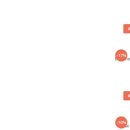
-17%
Bere ne
-10%
Vin de