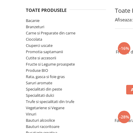
Spania / Cipru / Africa
Tigai grill
Toate 
TOATE PRODUSELE
Sare de mare din Marea Nordului
Prajitore paine
Sare de mare din Oceanele Pacific
Afiseaza:
Bacanie
Gratare
si Indian
Branzeturi
Sare de mare naturala din
Cesti, boluri, vesela
Carne si Preparate din carne
Portugalia
Ciocolata
Ciuperci uscate
Sare de roca
-16%
Promotia saptamanii
Frunze 
Sare marina
Cutite si accesorii
Sare speciala
Fructe si Legume proaspete
Snacks
Produse BIO
Rata, gasca si foie gras
Specialitati din ulei
Saruri aromate
Terine si placinte
Specialitati din peste
Specialitati dulci
Uleiuri Premium
Trufe si specialitati din trufe
Uleiuri speciale/presate la rece
Vegetariene si Vegane
Ulei de masline extravirgin
Vinuri
-28%
Bauturi alcoolice
Faina far
Ulei Gegenbauer
Bauturi racoritoare
Ulei Gewurzgarten
Bucatarie creativa