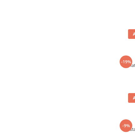
-19%
Carnat
-9%
Mustar