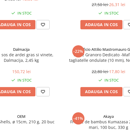
27,50 lei
26,31 lei
IN STOC
IN STOC
ADAUGA IN COS
ADAUGA IN COS
Dalmacija
Pastificio Attilio Mastromauro 
-22%
, sos de ardei gras si vinete,
Paste Granoro Dedicato -Maf
Dalmacija, 2,45 kg
tagliatelle ondulate (10 mm), N
150,72 lei
22,80 lei
17,80 lei
IN STOC
IN STOC
ADAUGA IN COS
ADAUGA IN COS
OEM
Akaya
-41%
Shells, ø 15cm, 210 g, 20 buc
Frunze de bambus Kumazasa 
mari, 100 buc, 330 g