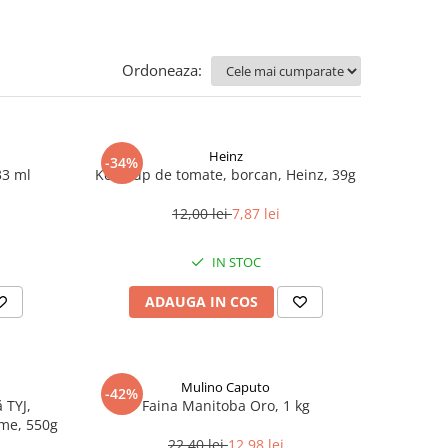
Ordoneaza:
Heinz
-34%
33 ml
Ketchup de tomate, borcan, Heinz, 39g
12,00 lei
7,87 lei
IN STOC
ADAUGA IN COS
Mulino Caputo
-42%
 TYJ,
Faina Manitoba Oro, 1 kg
me, 550g
22,40 lei
12,98 lei