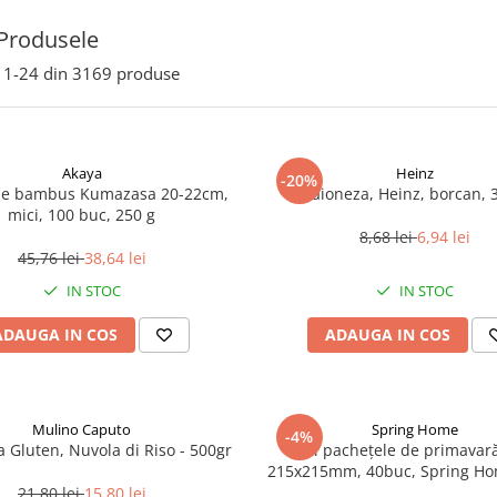
Produsele
1-
24
din
3169
produse
Akaya
Heinz
-20%
de bambus Kumazasa 20-22cm,
Maioneza, Heinz, borcan, 
mici, 100 buc, 250 g
8,68 lei
6,94 lei
45,76 lei
38,64 lei
IN STOC
IN STOC
ADAUGA IN COS
ADAUGA IN COS
Mulino Caputo
Spring Home
-4%
a Gluten, Nuvola di Riso - 500gr
Foi pachețele de primavară
215x215mm, 40buc, Spring Ho
21,80 lei
15,80 lei