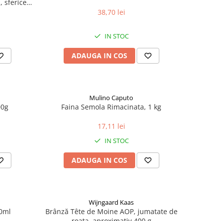
 sferice,
38,70 lei
IN STOC
ADAUGA IN COS
Mulino Caputo
00g
Faina Semola Rimacinata, 1 kg
17,11 lei
IN STOC
ADAUGA IN COS
Wijngaard Kaas
00ml
Brânză Tête de Moine AOP, jumatate de
roata, aproximativ 400 g