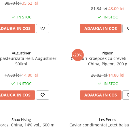
38,70 lei
35,52 lei
81,34 lei
48,00 lei
IN STOC
IN STOC
ADAUGA IN COS
ADAUGA IN COS
Augustiner
Pigeon
-29%
pasteurizata Hell, Augustiner,
Chipsuri Kroepoek cu creveti, 
500ml
China, Pigeon, 200 g
17,88 lei
14,80 lei
20,82 lei
14,80 lei
IN STOC
IN STOC
ADAUGA IN COS
ADAUGA IN COS
Shao Hsing
Les Perles
 orez, China, 14% vol., 600 ml
Caviar condimentat „otet balsa