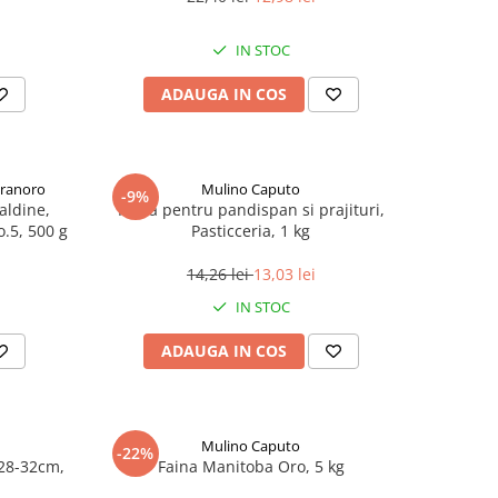
IN STOC
ADAUGA IN COS
Granoro
Mulino Caputo
-9%
aldine,
Faina pentru pandispan si prajituri,
o.5, 500 g
Pasticceria, 1 kg
14,26 lei
13,03 lei
IN STOC
ADAUGA IN COS
Mulino Caputo
-22%
28-32cm,
Faina Manitoba Oro, 5 kg