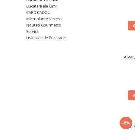
Ulei Huilerie Beaujolaise
Bucatarii ale lumii
Ulei Huileries du Berry
CARD CADOU
Microplante si cress
Uleiuri aromatizate
Noutati Gourmetto
Ulei Wiberg Gastro
Servicii
Ustensile de Bucatarie
Ajvar
-8%
Taco 