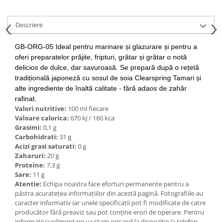
Ulei Huilerie Beaujolaise
Ulei Huileries du Berry
Descriere
Uleiuri aromatizate
Ulei Wiberg Gastro
GB-ORG-05 Ideal pentru marinare și glazurare și pentru a
oferi preparatelor prăjite, fripturi, grătar și grătar o notă
delicios de dulce, dar savuroasă.
Se prepară după o rețetă
tradițională japoneză cu sosul de soia Clearspring Tamari și
alte ingrediente de înaltă calitate - fără adaos de zahăr
rafinat.
Valori nutritive:
100 ml fiecare
Valoare calorica:
670 kJ / 160 kca
Grasimi:
0,1 g
Carbohidrati:
31 g
Acizi grasi saturati:
0 g
Zaharuri:
20 g
Proteine:
7,3 g
Sare:
11 g
Atentie:
Echipa noastra face eforturi permanente pentru a
păstra acurateţea informaţiilor din acestă pagină. Fotografiile au
caracter informativ iar unele specificaţii pot fi modificate de catre
producător fără preaviz sau pot conţine erori de operare. Pentru
informatii suplimentare va stam oricand la dispozitie la telefon