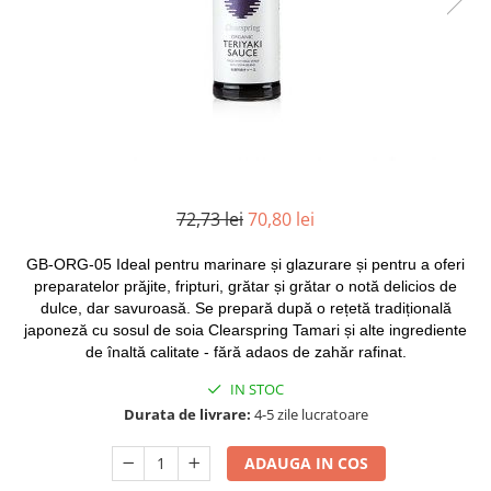
Mirodenii unice
Strecuratoare, site, spumiere
Mustar si specialitati din mustar
Razatoare, peelere, feliatoare
Otet
Tavi
Alte tipuri de otet
Forme de copt
Crema de otet balsamic si
Placi de taiere
preparate
Accesorii pentru patiserie
Otet balsamic
Cafetiere
Otet Fallot
72,73 lei
70,80 lei
Otet Gegenbauer
Manusi de bucatarie
GB-ORG-05 Ideal pentru marinare și glazurare și pentru a oferi
Otet Golles
Vase gatit speciale
preparatelor prăjite, fripturi, grătar și grătar o notă delicios de
Otet Weyers
Suporturi pentru oale
dulce, dar savuroasă.
Se prepară după o rețetă tradițională
Otet Wiberg Gastro
japoneză cu sosul de soia Clearspring Tamari și alte ingrediente
Tigai wok
Piper
de înaltă calitate - fără adaos de zahăr rafinat.
Capace pentru vase de gatit
Produse de patiserie
IN STOC
Vase cu inductie
Durata de livrare:
4-5 zile lucratoare
Frisca si smantana
Seturi de oale si tigai
Sare
ADAUGA IN COS
Placi inductie
Sare de mare din Franta / Italia /