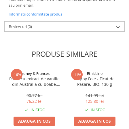
sau prin email.
Informatii conformitate produs
Review-uri
(0)
PRODUSE SIMILARE
Sydney & Frances
EthicLine
-16%
-11%
Pastă cu extract de vanilie
Happy Foie - Ficat de
din Australia cu boabe,
Pasare, BIO, 130 g
organic, 65 g
90,77 lei
141,99 lei
76,22 lei
125,80 lei
IN STOC
IN STOC
ADAUGA IN COS
ADAUGA IN COS