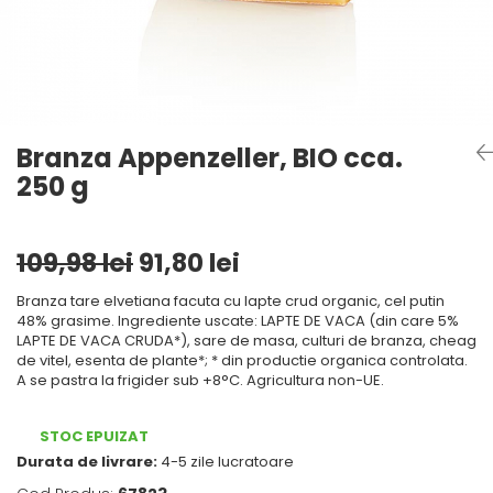
Mirodenii unice
Tigai
Mustar si specialitati din mustar
Strecuratoare, site, spumiere
Otet
Razatoare, peelere, feliatoare
Alte tipuri de otet
Tavi
Crema de otet balsamic si
Forme de copt
Branza Appenzeller, BIO cca.
preparate
250 g
Placi de taiere
Otet balsamic
Otet Fallot
Accesorii pentru patiserie
Otet Gegenbauer
Cafetiere
109,98 lei
91,80 lei
Otet Golles
Manusi de bucatarie
Otet Weyers
Branza tare elvetiana facuta cu lapte crud organic, cel putin
Vase gatit speciale
48% grasime. Ingrediente uscate: LAPTE DE VACA (din care 5%
Otet Wiberg Gastro
LAPTE DE VACA CRUDA*), sare de masa, culturi de branza, cheag
Suporturi pentru oale
Piper
de vitel, esenta de plante*; * din productie organica controlata.
A se pastra la frigider sub +8°C. Agricultura non-UE.
Tigai wok
Produse de patiserie
Capace pentru vase de gatit
Frisca si smantana
STOC EPUIZAT
Sare
Vase cu inductie
Durata de livrare:
4-5 zile lucratoare
Sare de mare din Franta / Italia /
Seturi de oale si tigai