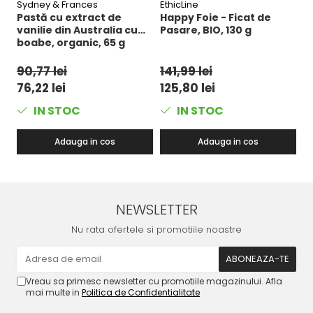
Sydney & Frances
EthicLine
A
Pastă cu extract de
Happy Foie - Ficat de
A
vanilie din Australia cu
Pasare, BIO, 130 g
i
boabe, organic, 65 g
B
90,77 lei
141,99 lei
9
76,22 lei
125,80 lei
8
IN STOC
IN STOC
Adauga in cos
Adauga in cos
NEWSLETTER
Nu rata ofertele si promotiile noastre
Vreau sa primesc newsletter cu promotiile magazinului. Afla
mai multe in
Politica de Confidentialitate