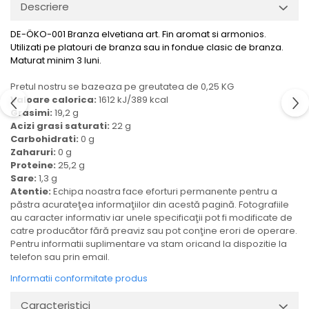
Descriere
Ulei Huilerie Beaujolaise
Ulei Huileries du Berry
DE-ÖKO-001 Branza elvetiana art. Fin aromat si armonios.
Uleiuri aromatizate
Utilizati pe platouri de branza sau in fondue clasic de branza.
Maturat minim 3 luni.
Ulei Wiberg Gastro
Pretul nostru se bazeaza pe greutatea de 0,25 KG
Valoare calorica:
1612 kJ/389 kcal
Grasimi:
19,2 g
Acizi grasi saturati:
22 g
Carbohidrati:
0 g
Zaharuri:
0 g
Proteine:
25,2 g
Sare:
1,3 g
Atentie:
Echipa noastra face eforturi permanente pentru a
păstra acurateţea informaţiilor din acestă pagină. Fotografiile
au caracter informativ iar unele specificaţii pot fi modificate de
catre producător fără preaviz sau pot conţine erori de operare.
Pentru informatii suplimentare va stam oricand la dispozitie la
telefon sau prin email.
Informatii conformitate produs
Caracteristici