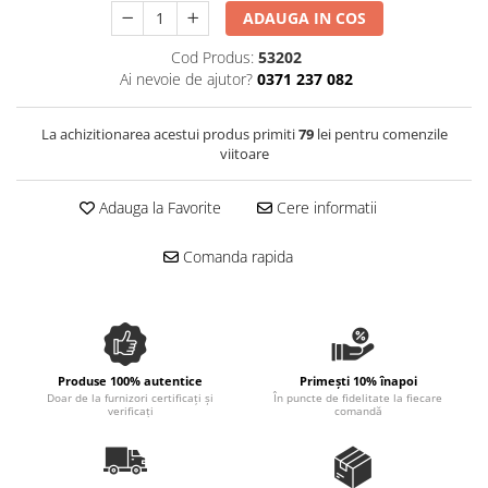
Spania / Cipru / Africa
ADAUGA IN COS
Tigai grill
Sare de mare din Marea Nordului
Prajitore paine
Cod Produs:
53202
Sare de mare din Oceanele Pacific
Ai nevoie de ajutor?
0371 237 082
Gratare
si Indian
Sare de mare naturala din
Cesti, boluri, vesela
La achizitionarea acestui produs primiti
79
lei pentru comenzile
Portugalia
viitoare
Sare de roca
Sare marina
Adauga la Favorite
Cere informatii
Sare speciala
Snacks
Comanda rapida
Specialitati din ulei
Terine si placinte
Uleiuri Premium
Produse 100% autentice
Primești 10% înapoi
Uleiuri speciale/presate la rece
Doar de la furnizori certificați și
În puncte de fidelitate la fiecare
verificați
comandă
Ulei de masline extravirgin
Ulei Gegenbauer
Ulei Gewurzgarten