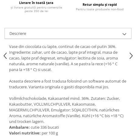
Livrare în toată țara
Ulei Huilerie Beaujolaise
Retur simplu și rapid
și livrare gratuită pentru comenzile
Pentru toate produsele non-food
peste 350 de lei
Ulei Huileries du Berry
Uleiuri aromatizate
Ulei Wiberg Gastro
Descriere
Vase din ciocolata cu lapte, continut de cacao cel putin 36%.
Ingrediente: zahar, unt de cacao, lapte praf integral, masa de
cacao, lapte praf degresat, emulgator: lecitina de soia, aroma
naturala, arome naturale (vanilie). A se pastra la rece (+16 ° C
pana la +18 ° C) si uscat.
Aceasta descriere a fost tradusa folosind un software automat de
traducere. Varianta originala o gasiti disponibila mai jos.
Vollmilchschokolade, Kakaoanteil mind. 36%. Zutaten: Zucker,
Kakaobutter, VOLLMILCHPULVER, Kakaomasse,
MAGERMILCHPULVER, Emulgator: SOJALECITHIN, natürliches
Aroma, natürliche Aromastoffe (Vanille). Kühl (+16 °C bis +18 °C)
und trocken lagern.
Ambalare:
cutie 336 bucati
Valori nutritive:
per 100 g