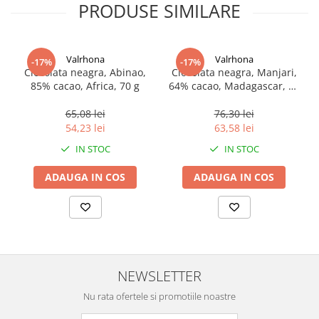
PRODUSE SIMILARE
Valrhona
Valrhona
-17%
-17%
Ciocolata neagra, Abinao,
Ciocolata neagra, Manjari,
85% cacao, Africa, 70 g
64% cacao, Madagascar, 70
g
65,08 lei
76,30 lei
54,23 lei
63,58 lei
IN STOC
IN STOC
ADAUGA IN COS
ADAUGA IN COS
NEWSLETTER
Nu rata ofertele si promotiile noastre