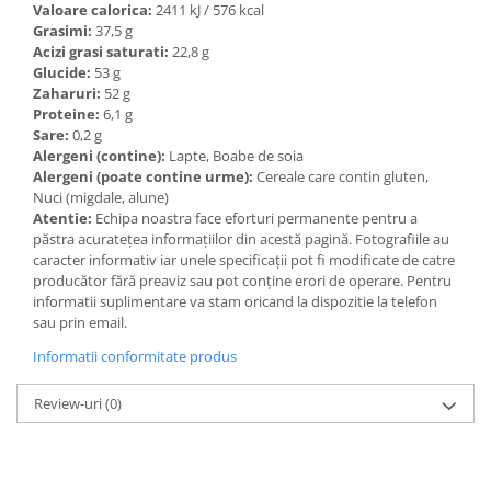
Valoare calorica:
2411 kJ / 576 kcal
Grasimi:
37,5 g
Acizi grasi saturati:
22,8 g
Glucide:
53 g
Zaharuri:
52 g
Proteine:
6,1 g
Sare:
0,2 g
Alergeni (contine):
Lapte, Boabe de soia
Alergeni (poate contine urme):
Cereale care contin gluten,
Nuci (migdale, alune)
Atentie:
Echipa noastra face eforturi permanente pentru a
păstra acurateţea informaţiilor din acestă pagină. Fotografiile au
caracter informativ iar unele specificaţii pot fi modificate de catre
producător fără preaviz sau pot conţine erori de operare. Pentru
informatii suplimentare va stam oricand la dispozitie la telefon
sau prin email.
Informatii conformitate produs
Review-uri
(0)