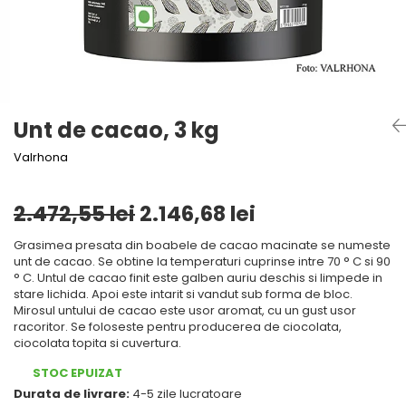
Mirodenii unice
Tigai
Mustar si specialitati din mustar
Strecuratoare, site, spumiere
Otet
Razatoare, peelere, feliatoare
Alte tipuri de otet
Tavi
Crema de otet balsamic si
Forme de copt
Unt de cacao, 3 kg
preparate
Placi de taiere
Otet balsamic
Valrhona
Otet Fallot
Accesorii pentru patiserie
Otet Gegenbauer
Cafetiere
2.472,55 lei
2.146,68 lei
Otet Golles
Manusi de bucatarie
Otet Weyers
Grasimea presata din boabele de cacao macinate se numeste
Vase gatit speciale
unt de cacao. Se obtine la temperaturi cuprinse intre 70 ° C si 90
Otet Wiberg Gastro
° C. Untul de cacao finit este galben auriu deschis si limpede in
Suporturi pentru oale
Piper
stare lichida. Apoi este intarit si vandut sub forma de bloc.
Mirosul untului de cacao este usor aromat, cu un gust usor
Tigai wok
Produse de patiserie
racoritor. Se foloseste pentru producerea de ciocolata,
ciocolata topita si cuvertura.
Capace pentru vase de gatit
Frisca si smantana
Sare
STOC EPUIZAT
Vase cu inductie
Durata de livrare:
4-5 zile lucratoare
Sare de mare din Franta / Italia /
Seturi de oale si tigai