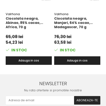
Valrhona
Valrhona
Mi
Ciocolata neagra,
Ciocolata neagra,
C
Abinao, 85% cacao,
Manjari, 64% cacao,
C
Africa, 70 g
Madagascar, 70 g
c
R
65,08 lei
76,30 lei
7
54,23 lei
63,58 lei
6
IN STOC
IN STOC
Adauga in cos
Adauga in cos
NEWSLETTER
Nu rata ofertele si promotiile noastre