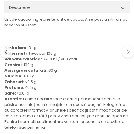
Ulei Huilerie Beaujolaise
Descriere
Ulei Huileries du Berry
Unt de cacao. Ingrediente: unt de cacao. A se pastra intr-un loc
Uleiuri aromatizate
racoros si uscat.
Ulei Wiberg Gastro
Ambalare:
3 kg
Valori nutritive:
per 100 g
Valoare calorica:
3700 kJ / 900 kcal
Grasimi:
100 g
Acizi grasi saturati:
60 g
Glucide:
<0,5 g
Zaharuri:
<0,5 g
Proteine:
<0,5 g
Sare:
<0,01 g
Atentie:
Echipa noastra face eforturi permanente pentru a
păstra acurateţea informaţiilor din acestă pagină. Fotografiile
au caracter informativ iar unele specificaţii pot fi modificate de
catre producător fără preaviz sau pot conţine erori de operare.
Pentru informatii suplimentare va stam oricand la dispozitie la
telefon sau prin email.