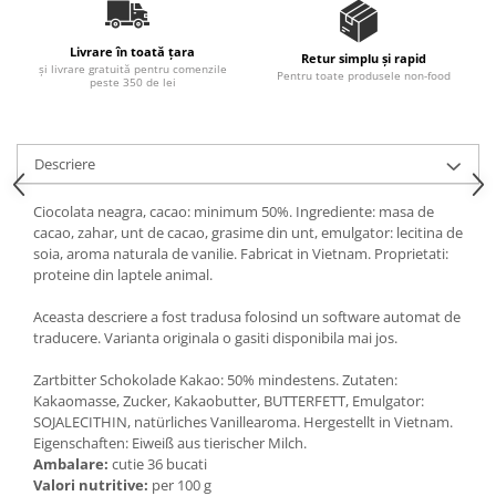
Ulei Huilerie Beaujolaise
Ulei Huileries du Berry
Livrare în toată țara
Retur simplu și rapid
și livrare gratuită pentru comenzile
Uleiuri aromatizate
Pentru toate produsele non-food
peste 350 de lei
Ulei Wiberg Gastro
Descriere
Ciocolata neagra, cacao: minimum 50%. Ingrediente: masa de
cacao, zahar, unt de cacao, grasime din unt, emulgator: lecitina de
soia, aroma naturala de vanilie. Fabricat in Vietnam. Proprietati:
proteine ​​din laptele animal.
Aceasta descriere a fost tradusa folosind un software automat de
traducere. Varianta originala o gasiti disponibila mai jos.
Zartbitter Schokolade Kakao: 50% mindestens. Zutaten:
Kakaomasse, Zucker, Kakaobutter, BUTTERFETT, Emulgator:
SOJALECITHIN, natürliches Vanillearoma. Hergestellt in Vietnam.
Eigenschaften: Eiweiß aus tierischer Milch.
Ambalare:
cutie 36 bucati
Valori nutritive:
per 100 g