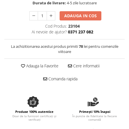
Durata de livrare:
4-5 zile lucratoare
Spania / Cipru / Africa
Tigai grill
Sare de mare din Marea Nordului
Prajitore paine
ADAUGA IN COS
Sare de mare din Oceanele Pacific
Gratare
si Indian
Cod Produs:
23104
Sare de mare naturala din
Cesti, boluri, vesela
Ai nevoie de ajutor?
0371 237 082
Portugalia
Sare de roca
La achizitionarea acestui produs primiti
78
lei pentru comenzile
viitoare
Sare marina
Sare speciala
Adauga la Favorite
Cere informatii
Snacks
Specialitati din ulei
Comanda rapida
Terine si placinte
Uleiuri Premium
Uleiuri speciale/presate la rece
Ulei de masline extravirgin
Produse 100% autentice
Primești 10% înapoi
Doar de la furnizori certificați și
În puncte de fidelitate la fiecare
Ulei Gegenbauer
verificați
comandă
Ulei Gewurzgarten