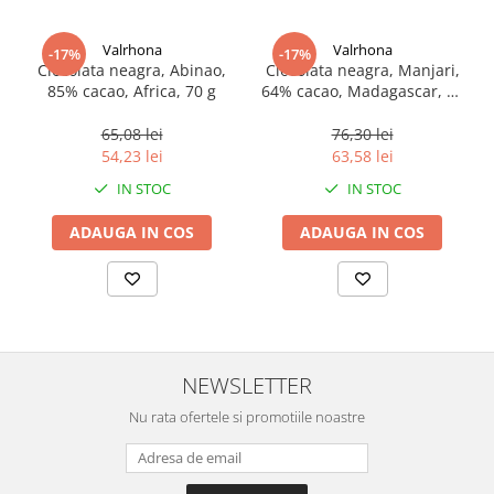
Valrhona
Valrhona
-17%
-17%
Ciocolata neagra, Abinao,
Ciocolata neagra, Manjari,
85% cacao, Africa, 70 g
64% cacao, Madagascar, 70
g
65,08 lei
76,30 lei
54,23 lei
63,58 lei
IN STOC
IN STOC
ADAUGA IN COS
ADAUGA IN COS
NEWSLETTER
Nu rata ofertele si promotiile noastre