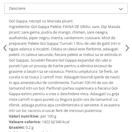
Ulei Huilerie Beaujolaise
Descriere
Ulei Huileries du Berry
Uleiuri aromatizate
Gol Gappa, necopt cu Marsala picant.
Ingrediente: Gol Gappa Pelete: FAINA DE GRAU, sare. Dip Masala
Ulei Wiberg Gastro
picant: sare gema, pudra de mango, chimen, sare neagra,
asafoetida, piper negru, menta, cardamom, cuisoare. Mod de
preparare: Pelete Gol Gappa: Turnati 1 litru de ulei de gatit intr-o
tigaie adanca si incalziti. Odata ce uleiul este fierbinte, adaugati
peletii. In cateva secunde, fiecare pelete ar trebui sa se extinda in
Gol Gappas. Scoateti fiecare Gol Gappa expandat din ulei si
puneti-l pe un prosop de hartie pentru a elimina excesul de
grasime si lasati-l sa se raceasca. Pentru umplutura: Se fierb, se
curata si se toaca 2 cartofi mici. Adaugati boondi (perle de naut)
in apa amestecului de condimente. Turnati 100 ml de sos de
tamarind intr-un bol. Perforati partea superioara a fiecarui Gol-
Gappa extins pentru a crea o deschidere mica. Adaugati cu grija
niste cartofi si apoi puneti cu lingura putin sos de tamarind. La
sfarsit, adauga putina apa condimentata si serveste. A se pastra
intr-un loc racoros si uscat ferit de mirosuri puternice.
Valori nutritive:
per 100 g
Valoare calorica:
1422 kJ/340 kcal
Grasimi:
0.2 g