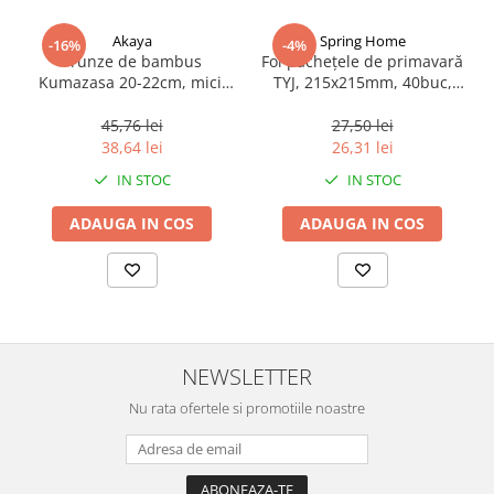
Akaya
Spring Home
-16%
-4%
Frunze de bambus
Foi pachețele de primavară
Kumazasa 20-22cm, mici,
TYJ, 215x215mm, 40buc,
100 buc, 250 g
Spring Home, 550g
45,76 lei
27,50 lei
38,64 lei
26,31 lei
IN STOC
IN STOC
ADAUGA IN COS
ADAUGA IN COS
NEWSLETTER
Nu rata ofertele si promotiile noastre