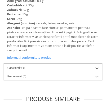
Acizi grasi saturati:
0.1 g
Carbohidrati:
75 g
Zaharuri:
2.7 g
Proteine:
10 g
Sare:
0.9 g
Alergeni (contine):
cereale, telina, mustar, soia
Atentie:
Echipa noastra face eforturi permanente pentru a
păstra acurateţea informaţiilor din acestă pagină. Fotografiile au
caracter informativ iar unele specificaţii pot fi modificate de catre
producător fără preaviz sau pot conţine erori de operare. Pentru
informatii suplimentare va stam oricand la dispozitie la telefon
sau prin email.
Informatii conformitate produs
Caracteristici
Review-uri
(0)
PRODUSE SIMILARE