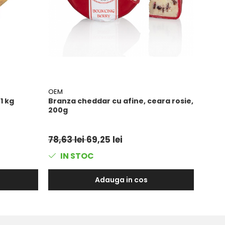
OEM
Elle&V
1 kg
Branza cheddar cu afine, ceara rosie,
Frisc
200g
78,63 lei
69,25 lei
58,0
IN STOC
IN
Adauga in cos