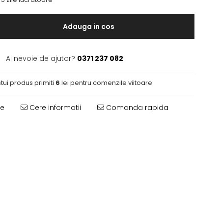
Adauga in cos
Ai nevoie de ajutor?
0371 237 082
tui produs primiti
6
lei pentru comenzile viitoare
te
Cere informatii
Comanda rapida