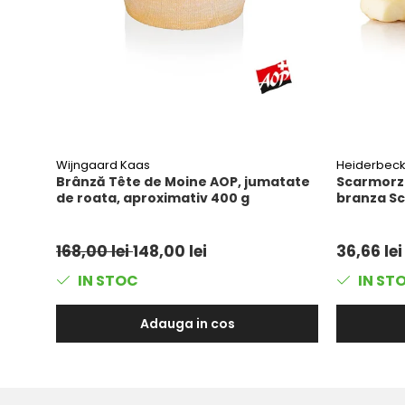
Wijngaard Kaas
Heiderbec
Brânză Tête de Moine AOP, jumatate
Scarmorzi
de roata, aproximativ 400 g
branza Sc
168,00 lei
148,00 lei
36,66 lei
IN STOC
IN ST
Adauga in cos