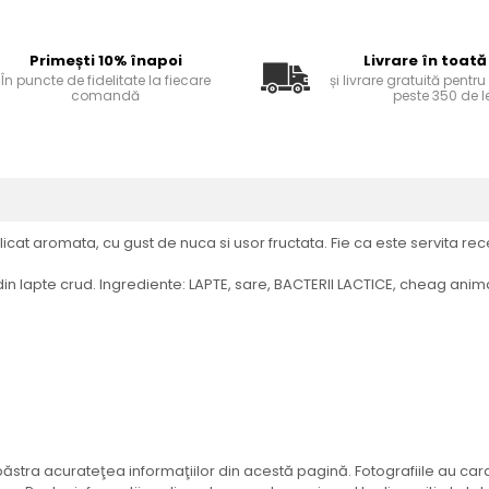
Primești 10% înapoi
Livrare în toată
În puncte de fidelitate la fiecare
și livrare gratuită pentr
comandă
peste 350 de le
at aromata, cu gust de nuca si usor fructata. Fie ca este servita rec
 lapte crud. Ingrediente: LAPTE, sare, BACTERII LACTICE, cheag animal.
tra acurateţea informaţiilor din acestă pagină. Fotografiile au caract