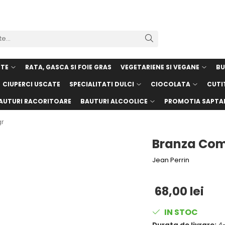
STE
RATA, GASCA SI FOIE GRAS
VEGETARIENE SI VEGANE
BU
CIUPERCI USCATE
SPECIALITATI DULCI
CIOCOLATA
CUTI
AUTURI RACORITOARE
BAUTURI ALCOOLICE
PROMOTIA SAPTA
gr
Branza Comt
Jean Perrin
68,00 lei
IN STOC
Durata de livrare:
4-