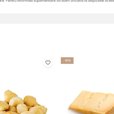
e. Pentru informatii suplimentare va stam oricand la dispozitie la tel
-16%