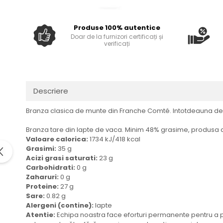
Spania / Cipru / Africa
Placi inductie
Sare de mare din Marea Nordului
Produse 100% autentice
Tigai grill
Sare de mare din Oceanele
Doar de la furnizori certificați și
Pacific si Indian
Prajitore paine
verificați
Sare de mare naturala din
Gratare
Portugalia
Cesti, boluri, vesela
Sare de roca
Descriere
Sare marina
Sare speciala
Branza clasica de munte din Franche Comté. Intotdeauna delic
Snacks
Branza tare din lapte de vaca. Minim 48% grasime, produsa din
Specialitati din ulei
Valoare calorica:
1734 kJ/418 kcal
Terine si placinte
Grasimi:
35 g
Acizi grasi saturati:
23 g
Uleiuri Premium
Carbohidrati:
0 g
Zaharuri:
0 g
Uleiuri speciale/presate la rece
Proteine:
27 g
Ulei de masline extravirgin
Sare:
0.82 g
Ulei Gegenbauer
Alergeni (contine):
lapte
Atentie:
Echipa noastra face eforturi permanente pentru a păs
Ulei Gewurzgarten