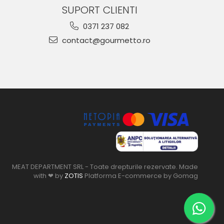
SUPORT CLIENTI
0371 237 082
contact@gourmetto.ro
MEAT DEPARTMENT SRL - Toate drepturile rezervate. Made
with ❤ by
ZOTIS
Platforma E-commerce by Gomag