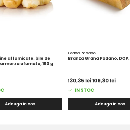
k
Grana Padano
ne affumicate, bile de
Branza Grana Padano, DOP, 
armorza afumata, 150 g
130,35 lei
109,80 lei
OC
IN STOC
Adauga in cos
Adauga in cos