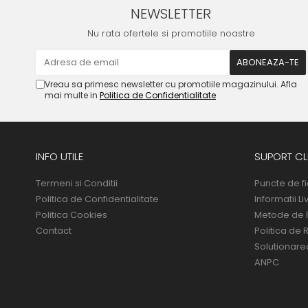
NEWSLETTER
Nu rata ofertele si promotiile noastre
Vreau sa primesc newsletter cu promotiile magazinului. Afla
mai multe in
Politica de Confidentialitate
INFO UTILE
SUPORT CLI
Termeni si Conditii
Puncte de fi
Politica de Confidentialitate
Informatii Li
Politica Cookies
Metode de 
Contact
Politica de 
Solutionarea 
ANPC