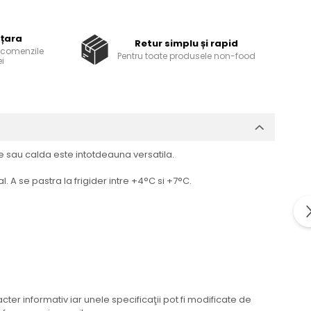
 țara
Retur simplu și rapid
u comenzile
Pentru toate produsele non-food
i
e sau calda este intotdeauna versatila.
 A se pastra la frigider intre +4°C si +7°C.
er informativ iar unele specificaţii pot fi modificate de