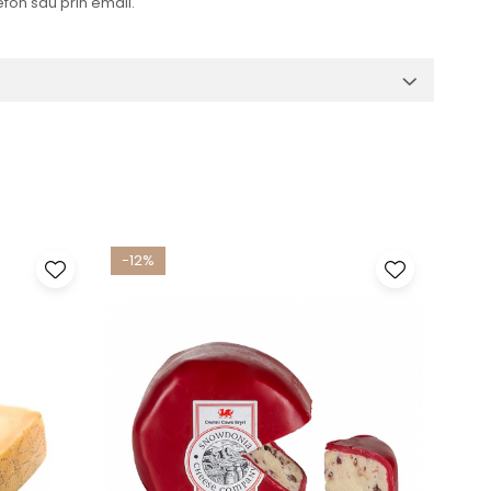
efon sau prin email.
-12%
-17