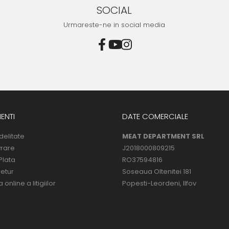
SOCIAL
Urmareste-ne in social media
ENTI
DATE COMERCIALE
delitate
MEAT DEPARTMENT SRL
vrare
J2018000809215
Plata
RO37594816
Retur
Soseaua Oltenitei 181
online a litigiilor
Popesti-Leordeni, Ilfov