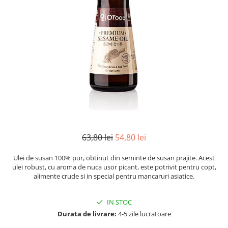
Mirodenii unice
Strecuratoare, site, spumiere
Mustar si specialitati din mustar
Razatoare, peelere, feliatoare
Otet
Tavi
Alte tipuri de otet
Forme de copt
Crema de otet balsamic si
Placi de taiere
preparate
Accesorii pentru patiserie
Otet balsamic
Cafetiere
Otet Fallot
Otet Gegenbauer
Manusi de bucatarie
Otet Golles
Vase gatit speciale
63,80 lei
54,80 lei
Otet Weyers
Suporturi pentru oale
Otet Wiberg Gastro
Tigai wok
Ulei de susan 100% pur, obtinut din seminte de susan prajite. Acest
Piper
ulei robust, cu aroma de nuca usor picant, este potrivit pentru copt,
Capace pentru vase de gatit
alimente crude si in special pentru mancaruri asiatice.
Produse de patiserie
Vase cu inductie
Frisca si smantana
IN STOC
Seturi de oale si tigai
Sare
Durata de livrare:
4-5 zile lucratoare
Placi inductie
Sare de mare din Franta / Italia /