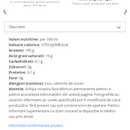
și livrare gratuită pentru comenzile
Ulei Huilerie Beaujolaise
Pentru toate produsele non-food
peste 350 de lei
Ulei Huileries du Berry
Uleiuri aromatizate
Ulei Wiberg Gastro
Descriere
Valori nutritive:
per 100 ml
Valoare calorica:
3755 kJ/898 kcal
Grasimi:
100 g
Acizi grasi saturati:
16 g
Carbohidrati:
0,1 g
Zaharuri:
0g
Proteine:
0,1 g
Sare:
0g
Alergeni (contine):
nuci, seminte de susan
Atentie:
Echipa noastra face eforturi permanente pentru a
păstra acurateţea informaţiilor din acestă pagină. Fotografiile au
caracter informativ iar unele specificaţii pot fi modificate de catre
producător fără preaviz sau pot conţine erori de operare. Pentru
informatii suplimentare va stam oricand la dispozitie la telefon
sau prin email.
Informatii conformitate produs