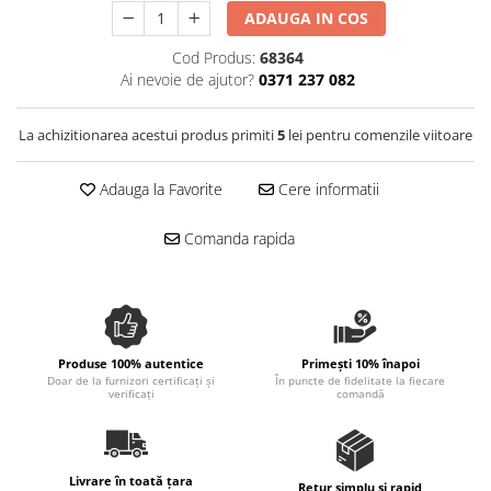
Spania / Cipru / Africa
ADAUGA IN COS
Tigai grill
Sare de mare din Marea Nordului
Prajitore paine
Cod Produs:
68364
Sare de mare din Oceanele Pacific
Ai nevoie de ajutor?
0371 237 082
Gratare
si Indian
Sare de mare naturala din
Cesti, boluri, vesela
La achizitionarea acestui produs primiti
5
lei pentru comenzile viitoare
Portugalia
Sare de roca
Adauga la Favorite
Cere informatii
Sare marina
Sare speciala
Comanda rapida
Snacks
Specialitati din ulei
Terine si placinte
Uleiuri Premium
Produse 100% autentice
Primești 10% înapoi
Doar de la furnizori certificați și
În puncte de fidelitate la fiecare
Uleiuri speciale/presate la rece
verificați
comandă
Ulei de masline extravirgin
Ulei Gegenbauer
Ulei Gewurzgarten
Livrare în toată țara
Retur simplu și rapid