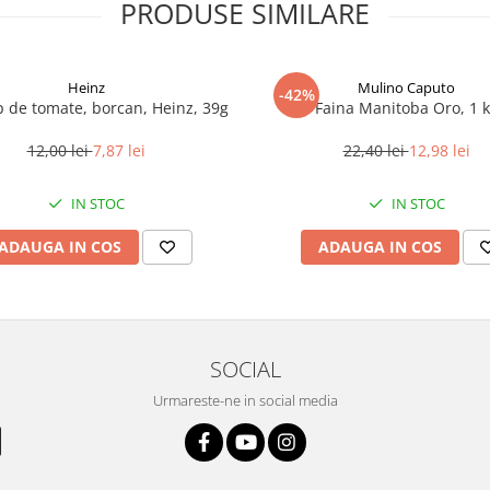
PRODUSE SIMILARE
Heinz
Mulino Caputo
-42%
 de tomate, borcan, Heinz, 39g
Faina Manitoba Oro, 1 
12,00 lei
7,87 lei
22,40 lei
12,98 lei
IN STOC
IN STOC
ADAUGA IN COS
ADAUGA IN COS
SOCIAL
Urmareste-ne in social media