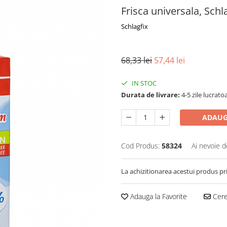
Frisca universala, Schl
Schlagfix
68,33 lei
57,44 lei
IN STOC
Durata de livrare:
4-5 zile lucrato
ADAUG
Cod Produs:
58324
Ai nevoie d
La achizitionarea acestui produs pr
Adauga la Favorite
Cere 