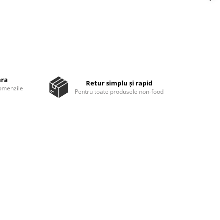
ara
Retur simplu și rapid
comenzile
Pentru toate produsele non-food