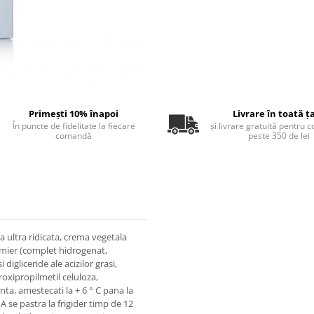
Primești 10% înapoi
Livrare în toată ț
În puncte de fidelitate la fiecare
și livrare gratuită pentru 
comandă
peste 350 de lei
 ultra ridicata, crema vegetala
lmier (complet hidrogenat,
igliceride ale acizilor grasi,
idroxipropilmetil celuloza,
nta, amestecati la + 6 ° C pana la
A se pastra la frigider timp de 12