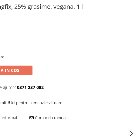
agfix, 25% grasime, vegana, 1 l
are
A IN COS
e ajutor?
0371 237 082
imiti
5
lei pentru comenzile viitoare
informatii
Comanda rapida