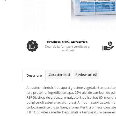
Ulei Huilerie Beaujolaise
Ulei Huileries du Berry
Uleiuri aromatizate
Ulei Wiberg Gastro
Produse 100% autentice
Doar de la furnizori certificați și
verificați
Caracteristici
Review-uri
(0)
Descriere
Amestec neindulcit de apa si grasime vegetala, temperatura
fara proteine. Ingrediente: apa, 25% ulei de samburi de pa
RSPO), sirop de glucoza, emulgatori: polisorbat 60, mono- si d
poligliceroli esteri ai acizilor grasi; Amidon, stabilizatori: h
carboximetil celuloza; Sare, aroma. Pentru o frisca consiste
+ 8 ° C cu viteza medie. Depozitati la temperatura camerei. 