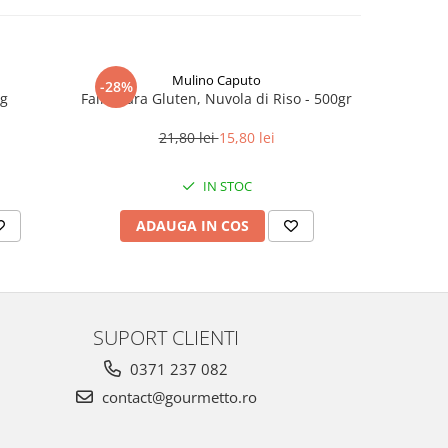
Mulino Caputo
-28%
kg
Faina fara Gluten, Nuvola di Riso - 500gr
Ajvar, 
21,80 lei
15,80 lei
IN STOC
ADAUGA IN COS
AD
SUPORT CLIENTI
0371 237 082
contact@gourmetto.ro