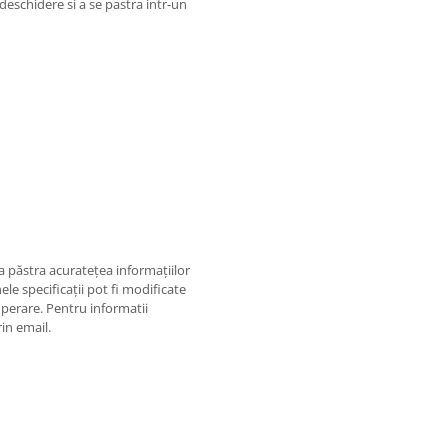
a deschidere si a se pastra intr-un
 păstra acurateţea informaţiilor
ele specificaţii pot fi modificate
operare. Pentru informatii
rin email.