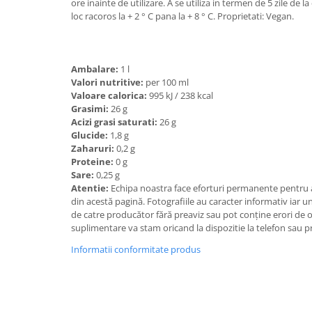
ore inainte de utilizare. A se utiliza in termen de 5 zile de l
loc racoros la + 2 ° C pana la + 8 ° C. Proprietati: Vegan.
Ambalare:
1 l
Valori nutritive:
per 100 ml
Valoare calorica:
995 kJ / 238 kcal
Grasimi:
26 g
Acizi grasi saturati:
26 g
Glucide:
1,8 g
Zaharuri:
0,2 g
Proteine:
0 g
Sare:
0,25 g
Atentie:
Echipa noastra face eforturi permanente pentru a
din acestă pagină. Fotografiile au caracter informativ iar un
de catre producător fără preaviz sau pot conţine erori de 
suplimentare va stam oricand la dispozitie la telefon sau p
Informatii conformitate produs