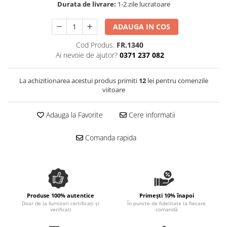
Durata de livrare:
1-2 zile lucratoare
Spania / Cipru / Africa
Tigai grill
Sare de mare din Marea Nordului
Prajitore paine
ADAUGA IN COS
Sare de mare din Oceanele Pacific
Gratare
si Indian
Cod Produs:
FR.1340
Ai nevoie de ajutor?
0371 237 082
Sare de mare naturala din
Cesti, boluri, vesela
Portugalia
Sare de roca
La achizitionarea acestui produs primiti
12
lei pentru comenzile
viitoare
Sare marina
Sare speciala
Adauga la Favorite
Cere informatii
Snacks
Specialitati din ulei
Comanda rapida
Terine si placinte
Uleiuri Premium
Uleiuri speciale/presate la rece
Ulei de masline extravirgin
Produse 100% autentice
Primești 10% înapoi
Doar de la furnizori certificați și
În puncte de fidelitate la fiecare
Ulei Gegenbauer
verificați
comandă
Ulei Gewurzgarten