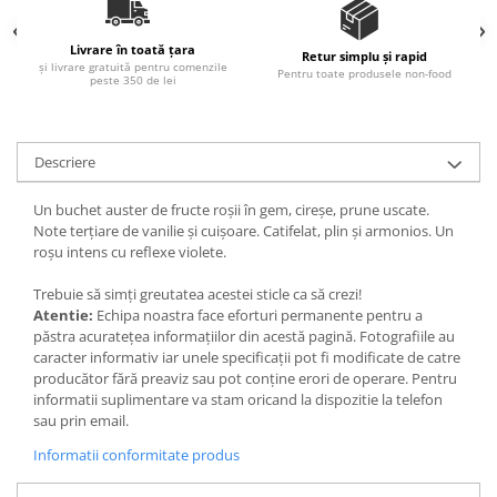
Ulei Huilerie Beaujolaise
Ulei Huileries du Berry
Livrare în toată țara
Retur simplu și rapid
și livrare gratuită pentru comenzile
Uleiuri aromatizate
Pentru toate produsele non-food
peste 350 de lei
Ulei Wiberg Gastro
Descriere
Un buchet auster de fructe roșii în gem, cireșe, prune uscate.
Note terțiare de vanilie și cuișoare. Catifelat, plin și armonios. Un
roșu intens cu reflexe violete.
Trebuie să simți greutatea acestei sticle ca să crezi!
Atentie:
Echipa noastra face eforturi permanente pentru a
păstra acurateţea informaţiilor din acestă pagină. Fotografiile au
caracter informativ iar unele specificaţii pot fi modificate de catre
producător fără preaviz sau pot conţine erori de operare. Pentru
informatii suplimentare va stam oricand la dispozitie la telefon
sau prin email.
Informatii conformitate produs