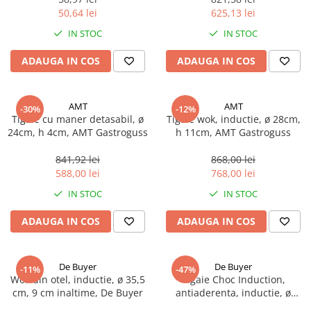
50,64 lei
625,13 lei
IN STOC
IN STOC
ADAUGA IN COS
ADAUGA IN COS
AMT
AMT
-30%
-12%
Tigaie cu maner detasabil, ø
Tigaie wok, inductie, ø 28cm,
24cm, h 4cm, AMT Gastroguss
h 11cm, AMT Gastroguss
841,92 lei
868,00 lei
588,00 lei
768,00 lei
IN STOC
IN STOC
ADAUGA IN COS
ADAUGA IN COS
De Buyer
De Buyer
-11%
-47%
Wok din otel, inductie, ø 35,5
Tigaie Choc Induction,
cm, 9 cm inaltime, De Buyer
antiaderenta, inductie, ø
24cm, De Buyer