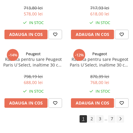
reglabila, otel inoxidabil, 1
reglabila, otel inoxidabil, 1
buc
buc
713,80 lei
717,93 lei
578,00 lei
618,00 lei
IN STOC
IN STOC
ADAUGA IN COS
ADAUGA IN COS
Peugeot
Peugeot
-14%
-12%
Rasnita pentru sare Peugeot
Rasnita pentru sare Peugeot
Paris U´Select, inaltime 30 cm,
Paris U´Select, inaltime 30 cm,
reglabila, fag negru, 1 buc
reglabila, otel inoxidabil, 1
buc
798,19 lei
870,39 lei
688,00 lei
768,00 lei
IN STOC
IN STOC
ADAUGA IN COS
ADAUGA IN COS
1
2
3
7
...