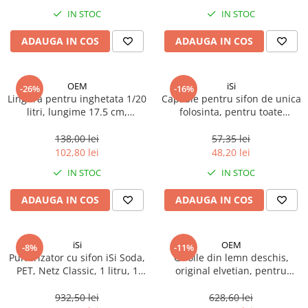
Spania / Cipru / Africa
Tigai grill
IN STOC
IN STOC
Sare de mare din Marea Nordului
Prajitore paine
ADAUGA IN COS
ADAUGA IN COS
Sare de mare din Oceanele Pacific
Gratare
si Indian
Sare de mare naturala din
Cesti, boluri, vesela
OEM
iSi
-26%
-16%
Portugalia
Lingura pentru inghetata 1/20
Capsule pentru sifon de unica
Sare de roca
litri, lungime 17.5 cm,
folosinta, pentru toate
aluminiu/plastic, 1 buc
sistemele uzuale, iSi, 10 buc
Sare marina
138,00 lei
57,35 lei
Sare speciala
102,80 lei
48,20 lei
Snacks
IN STOC
IN STOC
Specialitati din ulei
ADAUGA IN COS
ADAUGA IN COS
Terine si placinte
Uleiuri Premium
iSi
OEM
Uleiuri speciale/presate la rece
-8%
-11%
Pulverizator cu sifon iSi Soda,
Girolle din lemn deschis,
Ulei de masline extravirgin
PET, Netz Classic, 1 litru, 1
original elvetian, pentru
Ulei Gegenbauer
buc
branza Girolles sau Tête de
Moine, 1 buc
932,50 lei
628,60 lei
Ulei Gewurzgarten