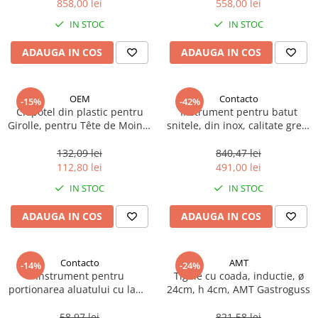
858,00 lei
558,00 lei
Ulei Huilerie Beaujolaise
IN STOC
IN STOC
Ulei Huileries du Berry
Uleiuri aromatizate
ADAUGA IN COS
ADAUGA IN COS
Ulei Wiberg Gastro
OEM
Contacto
-15%
-42%
Clopotel din plastic pentru
Instrument pentru batut
Girolle, pentru Tête de Moine,
snitele, din inox, calitate grea,
1 buc
Contacto, 1 buc
132,09 lei
840,47 lei
112,80 lei
491,00 lei
IN STOC
IN STOC
ADAUGA IN COS
ADAUGA IN COS
Contacto
AMT
-14%
-24%
Instrument pentru
Tigaie cu coada, inductie, ø
portionarea aluatului cu lama
24cm, h 4cm, AMT Gastroguss
din otel inoxidabil, 13x6cm, 1
buc
58,97 lei
821,58 lei