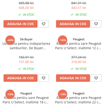
685,88 lei
841,31 lei
608,00 lei
443,57 lei
IN STOC
IN STOC
ADAUGA IN COS
ADAUGA IN COS
De Buyer
Peugeot
-44%
-16%
Ustensila pentru indepartarea
Rasnita pentru sare Peugeot
samburilor, De Buyer
Paris U´Select, inaltime 12 cm,
Universal, ø 13mm, 9cm
reglabila, fag natural, 1 buc
lungime, otel
182,01 lei
377,24 lei
inoxidabil/plastic portocaliu, 1
101,80 lei
318,00 lei
buc
IN STOC
IN STOC
ADAUGA IN COS
ADAUGA IN COS
Peugeot
Peugeot
-19%
-14%
Rasnita pentru sare Peugeot
Rasnita pentru sare Peugeot
Paris U´Select, inaltime 18 cm,
Paris U´Select, inaltime 22 cm,