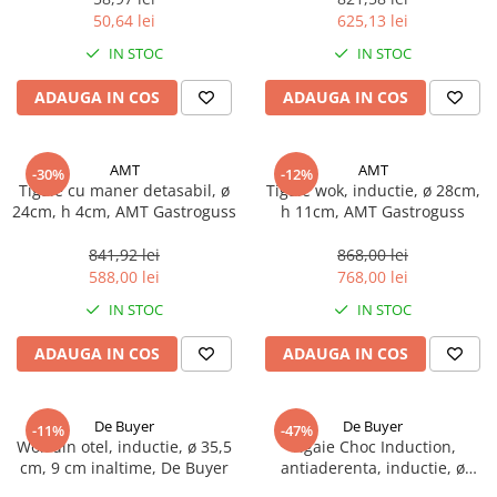
50,64 lei
625,13 lei
IN STOC
IN STOC
ADAUGA IN COS
ADAUGA IN COS
AMT
AMT
-30%
-12%
Tigaie cu maner detasabil, ø
Tigaie wok, inductie, ø 28cm,
24cm, h 4cm, AMT Gastroguss
h 11cm, AMT Gastroguss
841,92 lei
868,00 lei
588,00 lei
768,00 lei
IN STOC
IN STOC
ADAUGA IN COS
ADAUGA IN COS
De Buyer
De Buyer
-11%
-47%
Wok din otel, inductie, ø 35,5
Tigaie Choc Induction,
cm, 9 cm inaltime, De Buyer
antiaderenta, inductie, ø
24cm, De Buyer