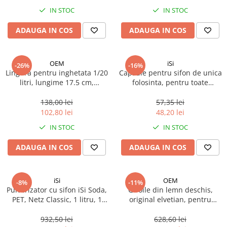
Spania / Cipru / Africa
Tigai grill
IN STOC
IN STOC
Sare de mare din Marea Nordului
Prajitore paine
ADAUGA IN COS
ADAUGA IN COS
Sare de mare din Oceanele Pacific
Gratare
si Indian
Sare de mare naturala din
Cesti, boluri, vesela
OEM
iSi
-26%
-16%
Portugalia
Lingura pentru inghetata 1/20
Capsule pentru sifon de unica
Sare de roca
litri, lungime 17.5 cm,
folosinta, pentru toate
aluminiu/plastic, 1 buc
sistemele uzuale, iSi, 10 buc
Sare marina
138,00 lei
57,35 lei
Sare speciala
102,80 lei
48,20 lei
Snacks
IN STOC
IN STOC
Specialitati din ulei
ADAUGA IN COS
ADAUGA IN COS
Terine si placinte
Uleiuri Premium
iSi
OEM
Uleiuri speciale/presate la rece
-8%
-11%
Pulverizator cu sifon iSi Soda,
Girolle din lemn deschis,
Ulei de masline extravirgin
PET, Netz Classic, 1 litru, 1
original elvetian, pentru
Ulei Gegenbauer
buc
branza Girolles sau Tête de
Moine, 1 buc
932,50 lei
628,60 lei
Ulei Gewurzgarten