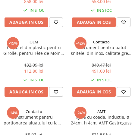
858,00 lei
558,00 lei
Ulei Huilerie Beaujolaise
IN STOC
IN STOC
Ulei Huileries du Berry
Uleiuri aromatizate
ADAUGA IN COS
ADAUGA IN COS
Ulei Wiberg Gastro
OEM
Contacto
-15%
-42%
Clopotel din plastic pentru
Instrument pentru batut
Girolle, pentru Tête de Moine,
snitele, din inox, calitate grea,
1 buc
Contacto, 1 buc
132,09 lei
840,47 lei
112,80 lei
491,00 lei
IN STOC
IN STOC
ADAUGA IN COS
ADAUGA IN COS
Contacto
AMT
-14%
-24%
Instrument pentru
Tigaie cu coada, inductie, ø
portionarea aluatului cu lama
24cm, h 4cm, AMT Gastroguss
din otel inoxidabil, 13x6cm, 1
buc
58,97 lei
821,58 lei