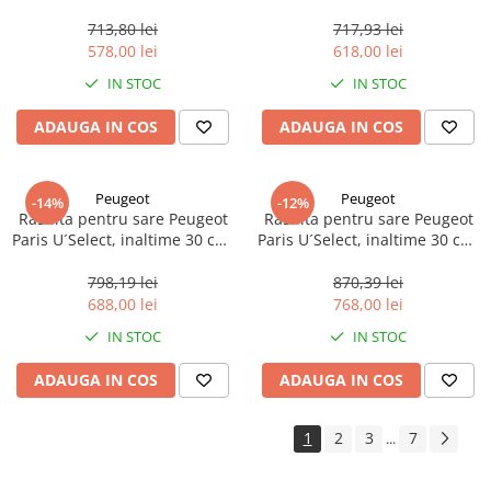
reglabila, otel inoxidabil, 1
reglabila, otel inoxidabil, 1
buc
buc
713,80 lei
717,93 lei
578,00 lei
618,00 lei
IN STOC
IN STOC
ADAUGA IN COS
ADAUGA IN COS
Peugeot
Peugeot
-14%
-12%
Rasnita pentru sare Peugeot
Rasnita pentru sare Peugeot
Paris U´Select, inaltime 30 cm,
Paris U´Select, inaltime 30 cm,
reglabila, fag negru, 1 buc
reglabila, otel inoxidabil, 1
buc
798,19 lei
870,39 lei
688,00 lei
768,00 lei
IN STOC
IN STOC
ADAUGA IN COS
ADAUGA IN COS
1
2
3
7
...