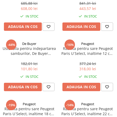
685,88 lei
841,31 lei
608,00 lei
443,57 lei
IN STOC
IN STOC
ADAUGA IN COS
ADAUGA IN COS
De Buyer
Peugeot
-44%
-16%
Ustensila pentru indepartarea
Rasnita pentru sare Peugeot
samburilor, De Buyer
Paris U´Select, inaltime 12 cm,
Universal, ø 13mm, 9cm
reglabila, fag natural, 1 buc
lungime, otel
182,01 lei
377,24 lei
inoxidabil/plastic portocaliu, 1
101,80 lei
318,00 lei
buc
IN STOC
IN STOC
ADAUGA IN COS
ADAUGA IN COS
Peugeot
Peugeot
-19%
-14%
Rasnita pentru sare Peugeot
Rasnita pentru sare Peugeot
Paris U´Select, inaltime 18 cm,
Paris U´Select, inaltime 22 cm,