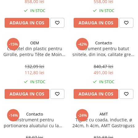
858,00 lei
558,00 lei
Ulei Huilerie Beaujolaise
IN STOC
IN STOC
Ulei Huileries du Berry
Uleiuri aromatizate
ADAUGA IN COS
ADAUGA IN COS
Ulei Wiberg Gastro
OEM
Contacto
-15%
-42%
Clopotel din plastic pentru
Instrument pentru batut
Girolle, pentru Tête de Moine,
snitele, din inox, calitate grea,
1 buc
Contacto, 1 buc
132,09 lei
840,47 lei
112,80 lei
491,00 lei
IN STOC
IN STOC
ADAUGA IN COS
ADAUGA IN COS
Contacto
AMT
-14%
-24%
Instrument pentru
Tigaie cu coada, inductie, ø
portionarea aluatului cu lama
24cm, h 4cm, AMT Gastroguss
din otel inoxidabil, 13x6cm, 1
buc
58,97 lei
821,58 lei