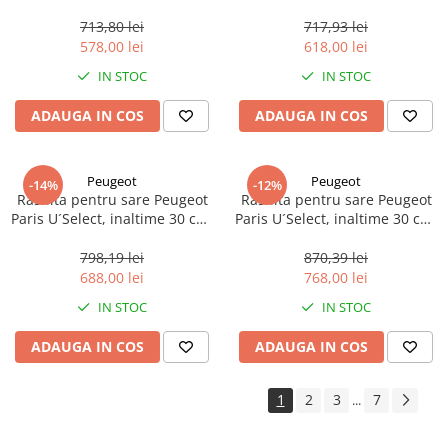
reglabila, otel inoxidabil, 1
reglabila, otel inoxidabil, 1
buc
buc
713,80 lei
717,93 lei
578,00 lei
618,00 lei
IN STOC
IN STOC
ADAUGA IN COS
ADAUGA IN COS
Peugeot
Peugeot
-14%
-12%
Rasnita pentru sare Peugeot
Rasnita pentru sare Peugeot
Paris U´Select, inaltime 30 cm,
Paris U´Select, inaltime 30 cm,
reglabila, fag negru, 1 buc
reglabila, otel inoxidabil, 1
buc
798,19 lei
870,39 lei
688,00 lei
768,00 lei
IN STOC
IN STOC
ADAUGA IN COS
ADAUGA IN COS
1
2
3
7
...