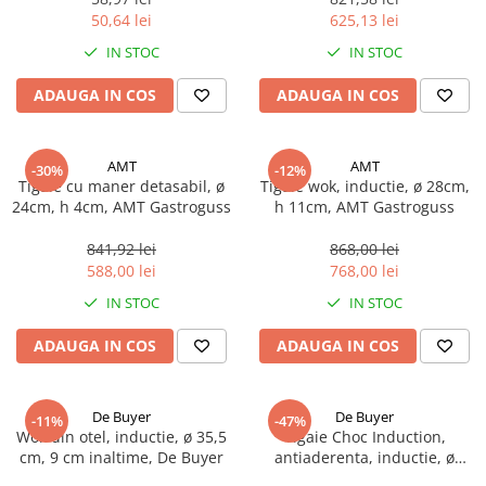
50,64 lei
625,13 lei
IN STOC
IN STOC
ADAUGA IN COS
ADAUGA IN COS
AMT
AMT
-30%
-12%
Tigaie cu maner detasabil, ø
Tigaie wok, inductie, ø 28cm,
24cm, h 4cm, AMT Gastroguss
h 11cm, AMT Gastroguss
841,92 lei
868,00 lei
588,00 lei
768,00 lei
IN STOC
IN STOC
ADAUGA IN COS
ADAUGA IN COS
De Buyer
De Buyer
-11%
-47%
Wok din otel, inductie, ø 35,5
Tigaie Choc Induction,
cm, 9 cm inaltime, De Buyer
antiaderenta, inductie, ø
24cm, De Buyer