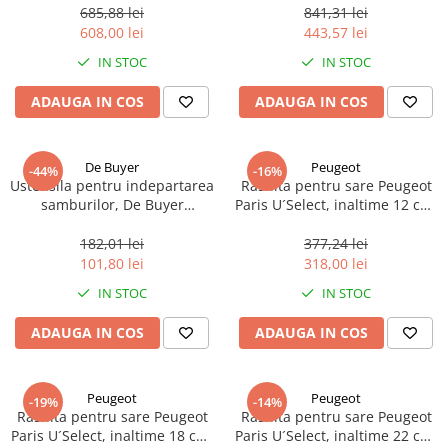
685,88 lei
841,31 lei
608,00 lei
443,57 lei
IN STOC
IN STOC
ADAUGA IN COS
ADAUGA IN COS
De Buyer
Peugeot
-44%
-16%
Ustensila pentru indepartarea
Rasnita pentru sare Peugeot
samburilor, De Buyer
Paris U´Select, inaltime 12 cm,
Universal, ø 13mm, 9cm
reglabila, fag natural, 1 buc
lungime, otel
182,01 lei
377,24 lei
inoxidabil/plastic portocaliu, 1
101,80 lei
318,00 lei
buc
IN STOC
IN STOC
ADAUGA IN COS
ADAUGA IN COS
Peugeot
Peugeot
-19%
-14%
Rasnita pentru sare Peugeot
Rasnita pentru sare Peugeot
Paris U´Select, inaltime 18 cm,
Paris U´Select, inaltime 22 cm,