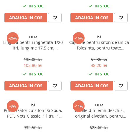
Spania / Cipru / Africa
Tigai grill
IN STOC
IN STOC
Sare de mare din Marea Nordului
Prajitore paine
ADAUGA IN COS
ADAUGA IN COS
Sare de mare din Oceanele Pacific
Gratare
si Indian
Sare de mare naturala din
Cesti, boluri, vesela
OEM
iSi
-26%
-16%
Portugalia
Lingura pentru inghetata 1/20
Capsule pentru sifon de unica
Sare de roca
litri, lungime 17.5 cm,
folosinta, pentru toate
aluminiu/plastic, 1 buc
sistemele uzuale, iSi, 10 buc
Sare marina
138,00 lei
57,35 lei
Sare speciala
102,80 lei
48,20 lei
Snacks
IN STOC
IN STOC
Specialitati din ulei
ADAUGA IN COS
ADAUGA IN COS
Terine si placinte
Uleiuri Premium
iSi
OEM
Uleiuri speciale/presate la rece
-8%
-11%
Pulverizator cu sifon iSi Soda,
Girolle din lemn deschis,
Ulei de masline extravirgin
PET, Netz Classic, 1 litru, 1
original elvetian, pentru
Ulei Gegenbauer
buc
branza Girolles sau Tête de
Moine, 1 buc
932,50 lei
628,60 lei
Ulei Gewurzgarten