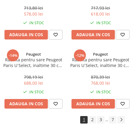
reglabila, otel inoxidabil, 1
reglabila, otel inoxidabil, 1
buc
buc
713,80 lei
717,93 lei
578,00 lei
618,00 lei
IN STOC
IN STOC
ADAUGA IN COS
ADAUGA IN COS
Peugeot
Peugeot
-14%
-12%
Rasnita pentru sare Peugeot
Rasnita pentru sare Peugeot
Paris U´Select, inaltime 30 cm,
Paris U´Select, inaltime 30 cm,
reglabila, fag negru, 1 buc
reglabila, otel inoxidabil, 1
buc
798,19 lei
870,39 lei
688,00 lei
768,00 lei
IN STOC
IN STOC
ADAUGA IN COS
ADAUGA IN COS
1
2
3
7
...