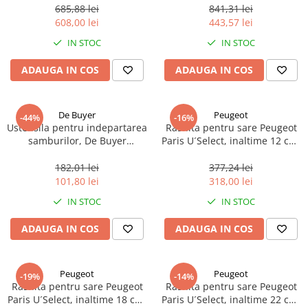
685,88 lei
841,31 lei
608,00 lei
443,57 lei
IN STOC
IN STOC
ADAUGA IN COS
ADAUGA IN COS
De Buyer
Peugeot
-44%
-16%
Ustensila pentru indepartarea
Rasnita pentru sare Peugeot
samburilor, De Buyer
Paris U´Select, inaltime 12 cm,
Universal, ø 13mm, 9cm
reglabila, fag natural, 1 buc
lungime, otel
182,01 lei
377,24 lei
inoxidabil/plastic portocaliu, 1
101,80 lei
318,00 lei
buc
IN STOC
IN STOC
ADAUGA IN COS
ADAUGA IN COS
Peugeot
Peugeot
-19%
-14%
Rasnita pentru sare Peugeot
Rasnita pentru sare Peugeot
Paris U´Select, inaltime 18 cm,
Paris U´Select, inaltime 22 cm,