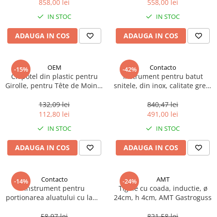
858,00 lei
558,00 lei
Ulei Huilerie Beaujolaise
IN STOC
IN STOC
Ulei Huileries du Berry
Uleiuri aromatizate
ADAUGA IN COS
ADAUGA IN COS
Ulei Wiberg Gastro
OEM
Contacto
-15%
-42%
Clopotel din plastic pentru
Instrument pentru batut
Girolle, pentru Tête de Moine,
snitele, din inox, calitate grea,
1 buc
Contacto, 1 buc
132,09 lei
840,47 lei
112,80 lei
491,00 lei
IN STOC
IN STOC
ADAUGA IN COS
ADAUGA IN COS
Contacto
AMT
-14%
-24%
Instrument pentru
Tigaie cu coada, inductie, ø
portionarea aluatului cu lama
24cm, h 4cm, AMT Gastroguss
din otel inoxidabil, 13x6cm, 1
buc
58,97 lei
821,58 lei