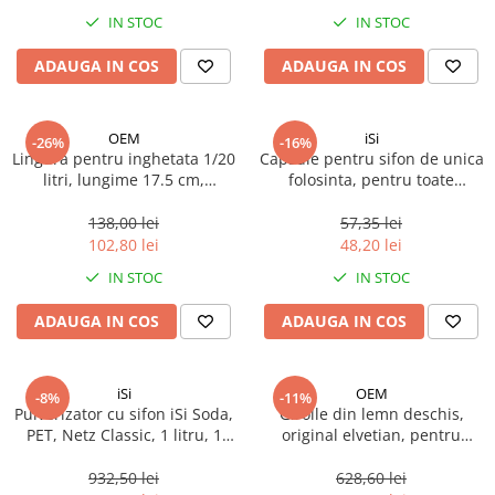
Spania / Cipru / Africa
Tigai grill
IN STOC
IN STOC
Sare de mare din Marea Nordului
Prajitore paine
ADAUGA IN COS
ADAUGA IN COS
Sare de mare din Oceanele Pacific
Gratare
si Indian
Sare de mare naturala din
Cesti, boluri, vesela
OEM
iSi
-26%
-16%
Portugalia
Lingura pentru inghetata 1/20
Capsule pentru sifon de unica
Sare de roca
litri, lungime 17.5 cm,
folosinta, pentru toate
aluminiu/plastic, 1 buc
sistemele uzuale, iSi, 10 buc
Sare marina
138,00 lei
57,35 lei
Sare speciala
102,80 lei
48,20 lei
Snacks
IN STOC
IN STOC
Specialitati din ulei
ADAUGA IN COS
ADAUGA IN COS
Terine si placinte
Uleiuri Premium
iSi
OEM
Uleiuri speciale/presate la rece
-8%
-11%
Pulverizator cu sifon iSi Soda,
Girolle din lemn deschis,
Ulei de masline extravirgin
PET, Netz Classic, 1 litru, 1
original elvetian, pentru
Ulei Gegenbauer
buc
branza Girolles sau Tête de
Moine, 1 buc
932,50 lei
628,60 lei
Ulei Gewurzgarten