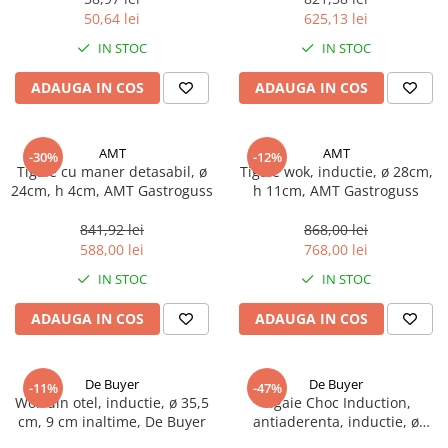
50,64 lei
625,13 lei
IN STOC
IN STOC
ADAUGA IN COS
ADAUGA IN COS
AMT
AMT
-30%
-12%
Tigaie cu maner detasabil, ø
Tigaie wok, inductie, ø 28cm,
24cm, h 4cm, AMT Gastroguss
h 11cm, AMT Gastroguss
841,92 lei
868,00 lei
588,00 lei
768,00 lei
IN STOC
IN STOC
ADAUGA IN COS
ADAUGA IN COS
De Buyer
De Buyer
-11%
-47%
Wok din otel, inductie, ø 35,5
Tigaie Choc Induction,
cm, 9 cm inaltime, De Buyer
antiaderenta, inductie, ø
24cm, De Buyer