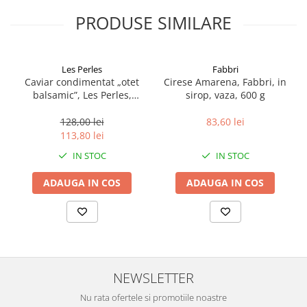
PRODUSE SIMILARE
Les Perles
Fabbri
Caviar condimentat „otet
Cirese Amarena, Fabbri, in
balsamic”, Les Perles,
sirop, vaza, 600 g
marimea perlelor 5 mm,
sferice, 200 g
128,00 lei
83,60 lei
113,80 lei
IN STOC
IN STOC
ADAUGA IN COS
ADAUGA IN COS
NEWSLETTER
Nu rata ofertele si promotiile noastre