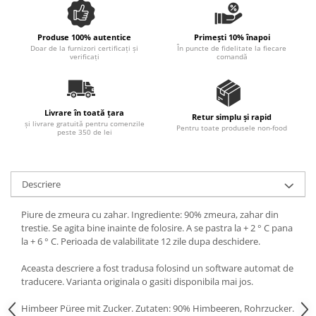
Spania / Cipru / Africa
Tigai grill
Sare de mare din Marea Nordului
Prajitore paine
Produse 100% autentice
Primești 10% înapoi
Sare de mare din Oceanele Pacific
Doar de la furnizori certificați și
În puncte de fidelitate la fiecare
Gratare
verificați
comandă
si Indian
Sare de mare naturala din
Cesti, boluri, vesela
Portugalia
Sare de roca
Livrare în toată țara
Retur simplu și rapid
și livrare gratuită pentru comenzile
Sare marina
Pentru toate produsele non-food
peste 350 de lei
Sare speciala
Snacks
Descriere
Specialitati din ulei
Terine si placinte
Piure de zmeura cu zahar. Ingrediente: 90% zmeura, zahar din
trestie. Se agita bine inainte de folosire. A se pastra la + 2 ° C pana
Uleiuri Premium
la + 6 ° C. Perioada de valabilitate 12 zile dupa deschidere.
Uleiuri speciale/presate la rece
Aceasta descriere a fost tradusa folosind un software automat de
Ulei de masline extravirgin
traducere. Varianta originala o gasiti disponibila mai jos.
Ulei Gegenbauer
Ulei Gewurzgarten
Himbeer Püree mit Zucker. Zutaten: 90% Himbeeren, Rohrzucker.