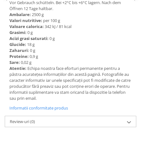
Vor Gebrauch schütteln. Bei +2°C bis +6°C lagern. Nach dem
Ulei Huilerie Beaujolaise
Öffnen 12 Tage haltbar.
Ulei Huileries du Berry
Ambalare:
2500 g
Valori nutritive:
per 100 g
Uleiuri aromatizate
Valoare calorica:
342 kJ / 81 kcal
Ulei Wiberg Gastro
Grasimi:
0 g
Acizi grasi saturati:
0 g
Glucide:
18 g
Zaharuri:
0 g
Proteine:
0,9 g
Sare:
0,02 g
Atentie:
Echipa noastra face eforturi permanente pentru a
păstra acurateţea informaţiilor din acestă pagină. Fotografiile au
caracter informativ iar unele specificaţii pot fi modificate de catre
producător fără preaviz sau pot conţine erori de operare. Pentru
informatii suplimentare va stam oricand la dispozitie la telefon
sau prin email.
Informatii conformitate produs
Review-uri
(0)