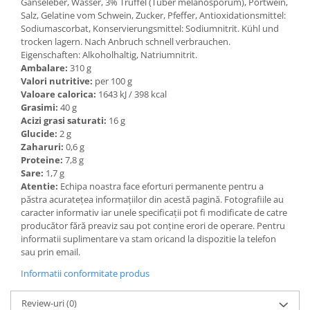
Gänseleber, Wasser, 3% Trüffel (Tuber melanosporum), Portwein,
Salz, Gelatine vom Schwein, Zucker, Pfeffer, Antioxidationsmittel:
Sodiumascorbat, Konservierungsmittel: Sodiumnitrit. Kühl und
trocken lagern. Nach Anbruch schnell verbrauchen.
Eigenschaften: Alkoholhaltig, Natriumnitrit.
Ambalare:
310 g
Valori nutritive:
per 100 g
Valoare calorica:
1643 kJ / 398 kcal
Grasimi:
40 g
Acizi grasi saturati:
16 g
Glucide:
2 g
Zaharuri:
0,6 g
Proteine:
7,8 g
Sare:
1,7 g
Atentie:
Echipa noastra face eforturi permanente pentru a
păstra acurateţea informaţiilor din acestă pagină. Fotografiile au
caracter informativ iar unele specificaţii pot fi modificate de catre
producător fără preaviz sau pot conţine erori de operare. Pentru
informatii suplimentare va stam oricand la dispozitie la telefon
sau prin email.
Informatii conformitate produs
Review-uri
(0)