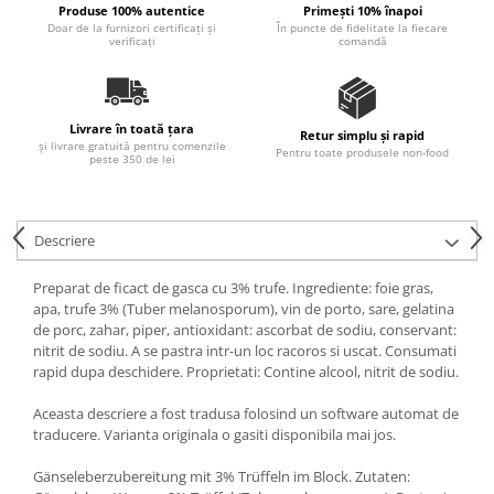
Produse 100% autentice
Primești 10% înapoi
Ulei Huilerie Beaujolaise
Doar de la furnizori certificați și
În puncte de fidelitate la fiecare
verificați
comandă
Ulei Huileries du Berry
Uleiuri aromatizate
Ulei Wiberg Gastro
Livrare în toată țara
Retur simplu și rapid
și livrare gratuită pentru comenzile
Pentru toate produsele non-food
peste 350 de lei
Descriere
Preparat de ficact de gasca cu 3% trufe. Ingrediente: foie gras,
apa, trufe 3% (Tuber melanosporum), vin de porto, sare, gelatina
de porc, zahar, piper, antioxidant: ascorbat de sodiu, conservant:
nitrit de sodiu. A se pastra intr-un loc racoros si uscat. Consumati
rapid dupa deschidere. Proprietati: Contine alcool, nitrit de sodiu.
Aceasta descriere a fost tradusa folosind un software automat de
traducere. Varianta originala o gasiti disponibila mai jos.
Gänseleberzubereitung mit 3% Trüffeln im Block. Zutaten: