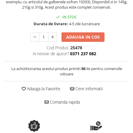
exemplu, cu articolul de galbenele sofran 19293). Disponibil si in 145g,
Spania / Cipru / Africa
Tigai grill
210g si 310g. Acest produs este complet conservat.
Sare de mare din Marea Nordului
Prajitore paine
IN STOC
Sare de mare din Oceanele Pacific
Gratare
Durata de livrare:
4-5 zile lucratoare
si Indian
Sare de mare naturala din
Cesti, boluri, vesela
ADAUGA IN COS
Portugalia
Sare de roca
Cod Produs:
25478
Ai nevoie de ajutor?
0371 237 082
Sare marina
Sare speciala
La achizitionarea acestui produs primiti
86
lei pentru comenzile
Snacks
viitoare
Specialitati din ulei
Terine si placinte
Adauga la Favorite
Cere informatii
Uleiuri Premium
Comanda rapida
Uleiuri speciale/presate la rece
Ulei de masline extravirgin
Ulei Gegenbauer
Ulei Gewurzgarten