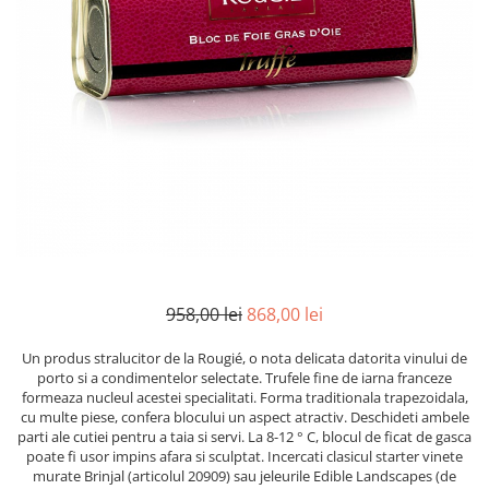
Mirodenii unice
Strecuratoare, site, spumiere
Mustar si specialitati din mustar
Razatoare, peelere, feliatoare
Otet
Tavi
Alte tipuri de otet
Forme de copt
Crema de otet balsamic si
Placi de taiere
preparate
Accesorii pentru patiserie
Otet balsamic
Cafetiere
Otet Fallot
Otet Gegenbauer
Manusi de bucatarie
Otet Golles
Vase gatit speciale
Otet Weyers
Suporturi pentru oale
958,00 lei
868,00 lei
Otet Wiberg Gastro
Tigai wok
Piper
Un produs stralucitor de la Rougié, o nota delicata datorita vinului de
Capace pentru vase de gatit
porto si a condimentelor selectate. Trufele fine de iarna franceze
Produse de patiserie
formeaza nucleul acestei specialitati. Forma traditionala trapezoidala,
Vase cu inductie
cu multe piese, confera blocului un aspect atractiv. Deschideti ambele
Frisca si smantana
parti ale cutiei pentru a taia si servi. La 8-12 ° C, blocul de ficat de gasca
Seturi de oale si tigai
Sare
poate fi usor impins afara si sculptat. Incercati clasicul starter vinete
Placi inductie
murate Brinjal (articolul 20909) sau jeleurile Edible Landscapes (de
Sare de mare din Franta / Italia /