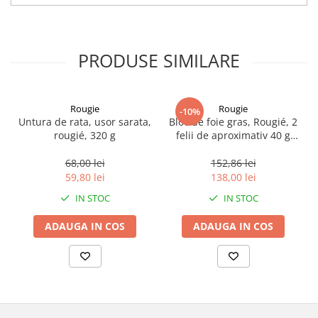
PRODUSE SIMILARE
Rougie
Rougie
-10%
Untura de rata, usor sarata,
Bloc de foie gras, Rougié, 2
rougié, 320 g
felii de aproximativ 40 g
fiecare, 80 g
68,00 lei
152,86 lei
59,80 lei
138,00 lei
IN STOC
IN STOC
ADAUGA IN COS
ADAUGA IN COS