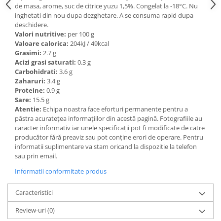
de masa, arome, suc de citrice yuzu 1,5%. Congelat la -18°C. Nu
Ulei Huilerie Beaujolaise
inghetati din nou dupa dezghetare. A se consuma rapid dupa
Ulei Huileries du Berry
deschidere.
Uleiuri aromatizate
Valori nutritive:
per 100 g
Valoare calorica:
204kJ / 49kcal
Ulei Wiberg Gastro
Grasimi:
2.7 g
Acizi grasi saturati:
0.3 g
Carbohidrati:
3.6 g
Zaharuri:
3.4 g
Proteine:
0.9 g
Sare:
15.5 g
Atentie:
Echipa noastra face eforturi permanente pentru a
păstra acurateţea informaţiilor din acestă pagină. Fotografiile au
caracter informativ iar unele specificaţii pot fi modificate de catre
producător fără preaviz sau pot conţine erori de operare. Pentru
informatii suplimentare va stam oricand la dispozitie la telefon
sau prin email.
Informatii conformitate produs
Caracteristici
Review-uri
(0)