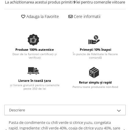
La achizitionarea acestui produs primiti
9
lei pentru comenzile viitoare
Spania / Cipru / Africa
Tigai grill
Sare de mare din Marea Nordului
Prajitore paine
Adauga la Favorite
Cere informatii
Sare de mare din Oceanele Pacific
Gratare
si Indian
Sare de mare naturala din
Cesti, boluri, vesela
Portugalia
Sare de roca
Produse 100% autentice
Primești 10% înapoi
Sare marina
Doar de la furnizori certificați și
În puncte de fidelitate la fiecare
verificați
comandă
Sare speciala
Snacks
Specialitati din ulei
Livrare în toată țara
Retur simplu și rapid
și livrare gratuită pentru comenzile
Terine si placinte
Pentru toate produsele non-food
peste 350 de lei
Uleiuri Premium
Uleiuri speciale/presate la rece
Descriere
Ulei de masline extravirgin
Ulei Gegenbauer
Pasta de condimente cu chili verde si citrice yuzu, congelata
Ulei Gewurzgarten
rapid. Ingrediente: chili verde 40%, coaja de citrice yuzu 40%, sare