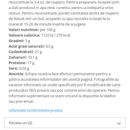
reconstituie la 3-4 oz. de ciuperci. Pentru preparare, incepeti prin
a clati produsul in apa rece, curenta, pentru a indeparta orice
resturi. Pentru reconstituire, puneti cantitatea dorita de ciuperci
de folosit intr-un bol, acoperiti cu apa clocotita si lasati-le la
macerat 15-20 de minute inainte de scurgere.
Valori nutritive:
per 100 g
Valoare calorica:
1122 kJ / 270 kcal
Grasimi:
5 g
Acizi grasi saturati:
0,5 g
Carbohidrati:
21 g
Zaharuri:
<0,1 g
Proteine:
17 g
Sare:
0,02 g
Atentie:
Echipa noastra face eforturi permanente pentru a
păstra acurateţea informaţiilor din acestă pagină. Fotografiile au
caracter informativ iar unele specificaţii pot fi modificate de catre
producător fără preaviz sau pot conţine erori de operare. Pentru
informatii suplimentare va stam oricand la dispozitie la telefon
sau prin email.
Informatii conformitate produs
Review-uri
(0)