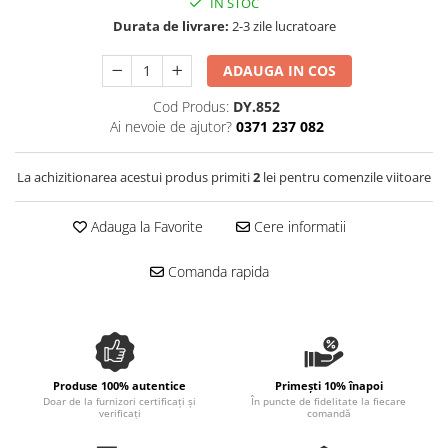
IN STOC
Spania / Cipru / Africa
Tigai grill
Durata de livrare:
2-3 zile lucratoare
Sare de mare din Marea Nordului
Prajitore paine
Sare de mare din Oceanele Pacific
ADAUGA IN COS
Gratare
si Indian
Cod Produs:
DY.852
Sare de mare naturala din
Cesti, boluri, vesela
Ai nevoie de ajutor?
0371 237 082
Portugalia
Sare de roca
La achizitionarea acestui produs primiti
2
lei pentru comenzile viitoare
Sare marina
Sare speciala
Adauga la Favorite
Cere informatii
Snacks
Specialitati din ulei
Comanda rapida
Terine si placinte
Uleiuri Premium
Uleiuri speciale/presate la rece
Ulei de masline extravirgin
Produse 100% autentice
Primești 10% înapoi
Doar de la furnizori certificați și
În puncte de fidelitate la fiecare
Ulei Gegenbauer
verificați
comandă
Ulei Gewurzgarten