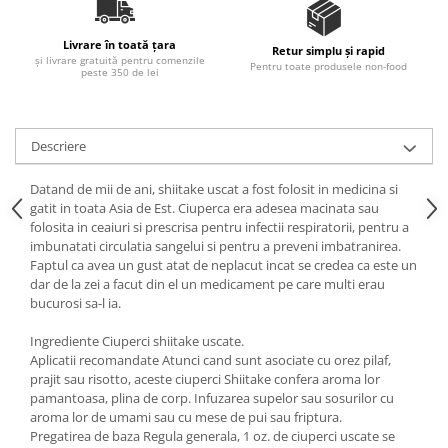
Ulei Huilerie Beaujolaise
Ulei Huileries du Berry
Livrare în toată țara
Retur simplu și rapid
și livrare gratuită pentru comenzile
Uleiuri aromatizate
Pentru toate produsele non-food
peste 350 de lei
Ulei Wiberg Gastro
Descriere
Datand de mii de ani, shiitake uscat a fost folosit in medicina si
gatit in toata Asia de Est. Ciuperca era adesea macinata sau
folosita in ceaiuri si prescrisa pentru infectii respiratorii, pentru a
imbunatati circulatia sangelui si pentru a preveni imbatranirea.
Faptul ca avea un gust atat de neplacut incat se credea ca este un
dar de la zei a facut din el un medicament pe care multi erau
bucurosi sa-l ia.
Ingrediente Ciuperci shiitake uscate.
Aplicatii recomandate Atunci cand sunt asociate cu orez pilaf,
prajit sau risotto, aceste ciuperci Shiitake confera aroma lor
pamantoasa, plina de corp. Infuzarea supelor sau sosurilor cu
aroma lor de umami sau cu mese de pui sau friptura.
Pregatirea de baza Regula generala, 1 oz. de ciuperci uscate se