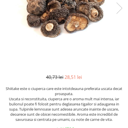
Mirodenii unice
Strecuratoare, site, spumiere
Mustar si specialitati din mustar
Razatoare, peelere, feliatoare
Otet
Tavi
Alte tipuri de otet
Forme de copt
Crema de otet balsamic si
Placi de taiere
preparate
Accesorii pentru patiserie
Otet balsamic
Cafetiere
Otet Fallot
Otet Gegenbauer
Manusi de bucatarie
Otet Golles
Vase gatit speciale
40,73 lei
28,51 lei
Otet Weyers
Suporturi pentru oale
Otet Wiberg Gastro
Tigai wok
Shiitake este o ciuperca care este intotdeauna preferata uscata decat
Piper
proaspata.
Capace pentru vase de gatit
Uscata si reconstituita, ciuperca are o aroma mult mai intensa, iar
Produse de patiserie
bulionul poate fi folosit pentru deglasarea tigailor si adaugarea in
Vase cu inductie
supa. Tulpinile lemnoase sunt adesea aruncate inainte de uscare,
Frisca si smantana
deoarece sunt de obicei necomestibile. Aroma este incredibil de
Seturi de oale si tigai
Sare
savuroasa si centrata pe umami, cu note de carne de vita.
Placi inductie
Sare de mare din Franta / Italia /