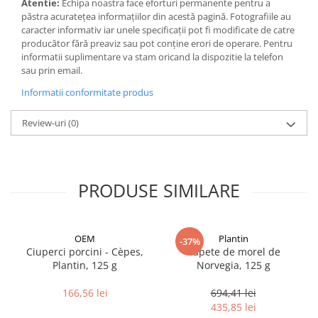
Atentie:
Echipa noastra face eforturi permanente pentru a
păstra acurateţea informaţiilor din acestă pagină. Fotografiile au
caracter informativ iar unele specificaţii pot fi modificate de catre
producător fără preaviz sau pot conţine erori de operare. Pentru
informatii suplimentare va stam oricand la dispozitie la telefon
sau prin email.
Informatii conformitate produs
Review-uri
(0)
PRODUSE SIMILARE
OEM
Plantin
-37%
Ciuperci porcini - Cèpes,
Capete de morel de
Plantin, 125 g
Norvegia, 125 g
166,56 lei
694,41 lei
435,85 lei