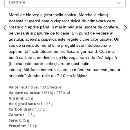
Descriere
Ulei Huilerie Beaujolaise
Ulei Huileries du Berry
Morel de Norvegia (Morchella conica, Morchella elata):
Uleiuri aromatizate
Această ciupercă este o ciupercă tipică de primăvară care
Ulei Wiberg Gastro
crește din aprilie până în mai în pădurile ușoare de conifere,
pe versanți și pădurile de foioase.
Din punct de vedere al
gustului, această ciupercă este regele ciupercilor uscate.
Un
sos de cremă de morel bine pregătit este întotdeauna o
experiență încântătoare pentru fiecare gurmand.
Cea mai
bună calitate a morlinelor de Norvegia se vinde fără tulpină
(tulpina este foarte piele și are un gust puțin
intens);
Mărfurile comercializate cu mâner se numesc „bunuri
originale”.
Jumbo-urile au 7-10 cm înălțime.
Valori nutritive:
100 g fiecare
Valoare calorica:
1161 kJ / 277 kcal
Grasimi:
3,5 g
Acizi grasi saturati:
0,5 g
Carbohidrati:
17,7 g
Zaharuri:
2,5 g
Sare:
0,15 g
Proteine:
31,1 g