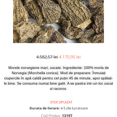
Mirodenii unice
Strecuratoare, site, spumiere
Mustar si specialitati din mustar
Razatoare, peelere, feliatoare
Otet
Tavi
Alte tipuri de otet
Forme de copt
Crema de otet balsamic si
Placi de taiere
preparate
Accesorii pentru patiserie
Otet balsamic
Cafetiere
Otet Fallot
4.582,57 lei
4.170,95 lei
Otet Gegenbauer
Manusi de bucatarie
Otet Golles
Vase gatit speciale
Morele norvegiene mari, uscate.
Ingrediente: 100% morla de
Otet Weyers
Suporturi pentru oale
Norvegia (Morchella conica).
Mod de preparare: Înmuiați
Otet Wiberg Gastro
ciupercile în apă caldă pentru cel puțin 45 de minute, apoi spălați-
Tigai wok
le bine.
Se consuma numai bine gatit.
A se pastra intr-un loc uscat
Piper
si racoros.
Capace pentru vase de gatit
Produse de patiserie
Vase cu inductie
Frisca si smantana
STOC EPUIZAT
Seturi de oale si tigai
Sare
Durata de livrare:
4-5 zile lucratoare
Placi inductie
Sare de mare din Franta / Italia /
Cod Produs:
13197