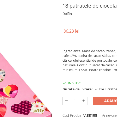
18 patratele de ciocola
Dolfin
86,23 lei
Ingrediente: Masa de cacao, zahar, u
cafea 2%, pudra de cacao slaba, con
citrice, ulei esential de portocale, 
naturale. Continut uscat de cacao:
minimum 17,5%. Poate contine urme 
IN STOC
Durata de livrare:
5-6 zile lucrato
ADAUG
Cod Produs:
V.38108
Ai nevoie