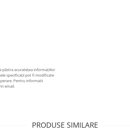
 păstra acurateţea informaţiilor
ele specificaţii pot fi modificate
operare. Pentru informatii
rin email.
PRODUSE SIMILARE