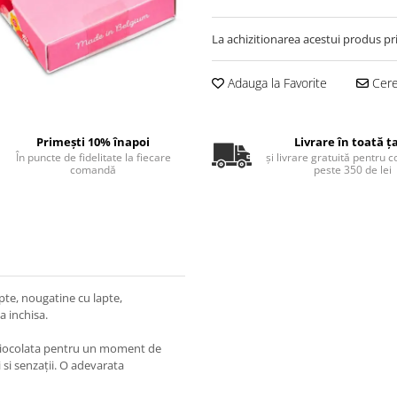
La achizitionarea acestui produs pr
Adauga la Favorite
Cere 
Primești 10% înapoi
Livrare în toată ț
În puncte de fidelitate la fiecare
și livrare gratuită pentru 
comandă
peste 350 de lei
pte, nougatine cu lapte,
 inchisa.
de ciocolata pentru un moment de
si senzații. O adevarata