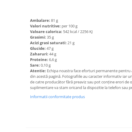
Ambalare:
81 g
Valori nutritive:
per 100 g
Valoare calorica:
542 kcal / 2256 KJ
Grasimi:
35 g
Acizi grasi saturati:
21 g
Glucide:
47 g
Zaharuri:
44 g
Proteine:
6,6 g
Sare:
0,10 g
Atentie:
Echipa noastra face eforturi permanente pentru a
din acestă pagină. Fotografiile au caracter informativ iar un
de catre producător fără preaviz sau pot conţine erori de 
suplimentare va stam oricand la dispozitie la telefon sau p
Informatii conformitate produs