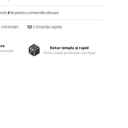
imiti
8
lei pentru comenzile viitoare
informatii
Comanda rapida
ara
Retur simplu și rapid
comenzile
Pentru toate produsele non-food