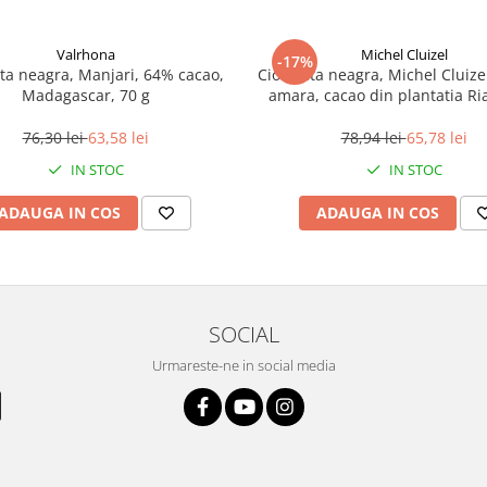
Valrhona
Michel Cluizel
-17%
ta neagra, Manjari, 64% cacao,
Ciocolata neagra, Michel Cluizel
Madagascar, 70 g
amara, cacao din plantatia Ri
70%, 70 g
76,30 lei
63,58 lei
78,94 lei
65,78 lei
IN STOC
IN STOC
ADAUGA IN COS
ADAUGA IN COS
SOCIAL
Urmareste-ne in social media