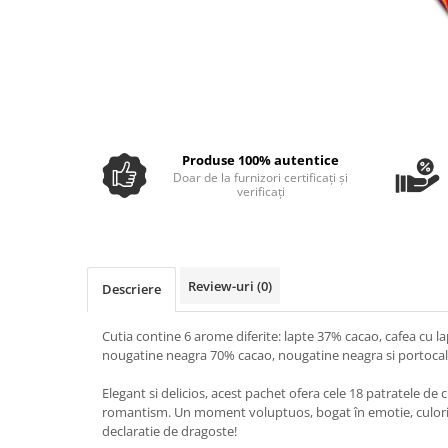
Ulei Huilerie Beaujolaise
Ulei Huileries du Berry
Uleiuri aromatizate
Ulei Wiberg Gastro
Produse 100% autentice
Doar de la furnizori certificați și
verificați
Review-uri
(0)
Descriere
Cutia contine 6 arome diferite: lapte 37% cacao, cafea cu la
nougatine neagra 70% cacao, nougatine neagra si portocala
Elegant si delicios, acest pachet ofera cele 18 patratele 
romantism. Un moment voluptuos, bogat în emotie, culori 
declaratie de dragoste!