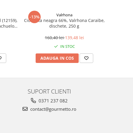
Valrhona
-13%
-13%
 (12159),
Ciocolata neagra 66%, Valrhona Caraibe,
Ciocolata 
achuelo
dischete, 250 g
160,40 lei
139,48 lei
IN STOC
ADAUGA IN COS
AD
SUPORT CLIENTI
0371 237 082
contact@gourmetto.ro