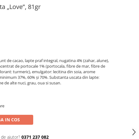
ta „Love”, 81gr
nt de cacao, lapte praf integral, nugatina 4% (zahar, alune),
centrat de portocale 1% (portocala, fibre de mar, fibre de
colorant: turmeric), emulgator: lecitina din soia, arome
 minimum 37%, 60% și 70%. Substanta uscata din lapte:
de alte nuci, grau, oua si susan.
are
A IN COS
 de ajutor?
0371 237 082