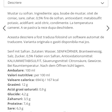
Descriere
Ulei Huilerie Beaujolaise
Ulei Huileries du Berry
Mustar cu sofran. Ingrediente: apa, boabe de mustar, otet de
Uleiuri aromatizate
coniac, sare, zahar, 0,5% fire de sofran, antioxidant: metabisulfit
potasic, acidifiant: acid citric, condimente. La temperatura
Ulei Wiberg Gastro
camerei. A se pastra la rece dupa deschidere.
Aceasta descriere a fost tradusa folosind un software automat de
traducere. Varianta originala o gasiti disponibila mai jos.
Senf mit Safran. Zutaten: Wasser, SENFKÖRNER, Brantweinessig,
Salz, Zucker, 0,5% Fäden von Safran, Antioxidationsmittel:
KALIUMMETABISULFIT, Säuerungsmittel: Citronsäure, Gewürze.
Bei Raumtemperatur. Nach dem Öffnen kühl lagern.
Ambalare:
100 ml
Valori nutritive:
per 100 ml
Valoare calorica:
694 kJ / 167 kcal
Grasimi:
12 g
Acizi grasi saturati:
0,9 g
Glucide:
4,2 g
Zaharuri:
3,5 g
Proteine:
7,4 g
Sare:
6,3 g