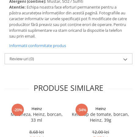
Alergeni (contine):
Mustar, SO2 / Sulfiti
Atentie:
Echipa noastra face eforturi permanente pentru a
păstra acurateţea informaţiilor din acestă pagină. Fotografiile au
caracter informativ iar unele specificaţii pot fi modificate de catre
producător fără preaviz sau pot conţine erori de operare. Pentru
informatii suplimentare va stam oricand la dispozitie la telefon
sau prin email.
Informatii conformitate produs
Review-uri
(0)
PRODUSE SIMILARE
Heinz
Heinz
-20%
-34%
Maioneza, Heinz, borcan,
Ketchup de tomate, borcan,
33 ml
Heinz, 39g
8,68 lei
12,00 lei