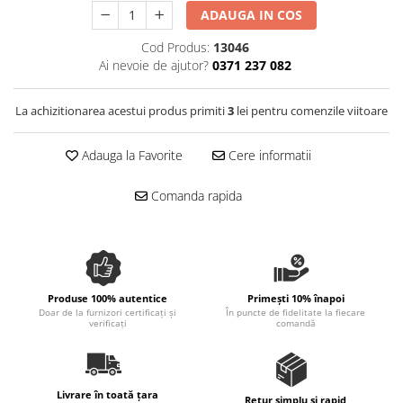
Spania / Cipru / Africa
ADAUGA IN COS
Tigai grill
Sare de mare din Marea Nordului
Prajitore paine
Cod Produs:
13046
Sare de mare din Oceanele Pacific
Ai nevoie de ajutor?
0371 237 082
Gratare
si Indian
Sare de mare naturala din
Cesti, boluri, vesela
La achizitionarea acestui produs primiti
3
lei pentru comenzile viitoare
Portugalia
Sare de roca
Adauga la Favorite
Cere informatii
Sare marina
Sare speciala
Comanda rapida
Snacks
Specialitati din ulei
Terine si placinte
Uleiuri Premium
Produse 100% autentice
Primești 10% înapoi
Doar de la furnizori certificați și
În puncte de fidelitate la fiecare
Uleiuri speciale/presate la rece
verificați
comandă
Ulei de masline extravirgin
Ulei Gegenbauer
Ulei Gewurzgarten
Livrare în toată țara
Retur simplu și rapid