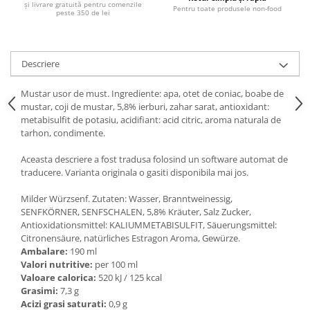
și livrare gratuită pentru comenzile
Ulei Huilerie Beaujolaise
Pentru toate produsele non-food
peste 350 de lei
Ulei Huileries du Berry
Uleiuri aromatizate
Ulei Wiberg Gastro
Descriere
Mustar usor de must. Ingrediente: apa, otet de coniac, boabe de
mustar, coji de mustar, 5,8% ierburi, zahar sarat, antioxidant:
metabisulfit de potasiu, acidifiant: acid citric, aroma naturala de
tarhon, condimente.
Aceasta descriere a fost tradusa folosind un software automat de
traducere. Varianta originala o gasiti disponibila mai jos.
Milder Würzsenf. Zutaten: Wasser, Branntweinessig,
SENFKÖRNER, SENFSCHALEN, 5,8% Kräuter, Salz Zucker,
Antioxidationsmittel: KALIUMMETABISULFIT, Säuerungsmittel:
Citronensäure, natürliches Estragon Aroma, Gewürze.
Ambalare:
190 ml
Valori nutritive:
per 100 ml
Valoare calorica:
520 kJ / 125 kcal
Grasimi:
7,3 g
Acizi grasi saturati:
0,9 g