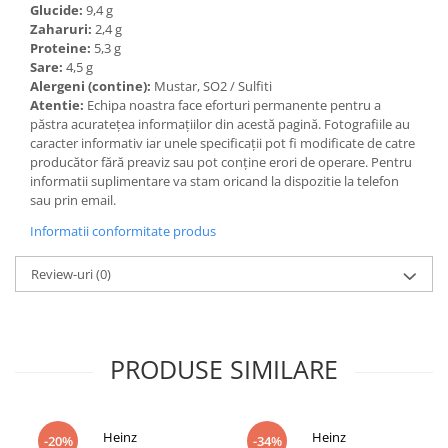
Glucide:
9,4 g
Zaharuri:
2,4 g
Proteine:
5,3 g
Sare:
4,5 g
Alergeni (contine):
Mustar, SO2 / Sulfiti
Atentie:
Echipa noastra face eforturi permanente pentru a
păstra acurateţea informaţiilor din acestă pagină. Fotografiile au
caracter informativ iar unele specificaţii pot fi modificate de catre
producător fără preaviz sau pot conţine erori de operare. Pentru
informatii suplimentare va stam oricand la dispozitie la telefon
sau prin email.
Informatii conformitate produs
Review-uri
(0)
PRODUSE SIMILARE
Heinz
Heinz
-20%
-34%