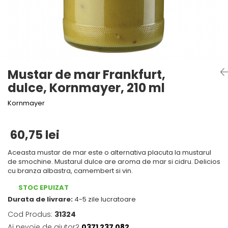
Mirodenii unice
Tigai
Mustar si specialitati din mustar
Strecuratoare, site, spumiere
Otet
Razatoare, peelere, feliatoare
Alte tipuri de otet
Tavi
Crema de otet balsamic si
Forme de copt
Mustar de mar Frankfurt,
preparate
Placi de taiere
dulce, Kornmayer, 210 ml
Otet balsamic
Otet Fallot
Accesorii pentru patiserie
Kornmayer
Otet Gegenbauer
Cafetiere
Otet Golles
Manusi de bucatarie
60,75 lei
Otet Weyers
Vase gatit speciale
Otet Wiberg Gastro
Aceasta mustar de mar este o alternativa placuta la mustarul
de smochine. Mustarul dulce are aroma de mar si cidru. Delicios
Suporturi pentru oale
Piper
cu branza albastra, camembert si vin.
Tigai wok
Produse de patiserie
STOC EPUIZAT
Capace pentru vase de gatit
Frisca si smantana
Durata de livrare:
4-5 zile lucratoare
Sare
Vase cu inductie
Cod Produs:
31324
Sare de mare din Franta / Italia /
Seturi de oale si tigai
Ai nevoie de ajutor?
0371 237 082