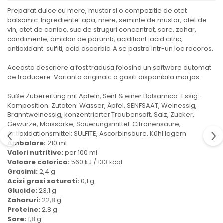
Ulei Huilerie Beaujolaise
Preparat dulce cu mere, mustar si o compozitie de otet
balsamic. Ingrediente: apa, mere, seminte de mustar, otet de
Ulei Huileries du Berry
vin, otet de coniac, suc de struguri concentrat, sare, zahar,
Uleiuri aromatizate
condimente, amidon de porumb, acidifiant: acid citric,
Ulei Wiberg Gastro
antioxidant: sulfiti, acid ascorbic. A se pastra intr-un loc racoros.
Aceasta descriere a fost tradusa folosind un software automat
de traducere. Varianta originala o gasiti disponibila mai jos.
Süße Zubereitung mit Äpfeln, Senf & einer Balsamico-Essig-
Komposition. Zutaten: Wasser, Äpfel, SENFSAAT, Weinessig,
Branntweinessig, konzentrierter Traubensaft, Salz, Zucker,
Gewürze, Maissärke, Säuerungsmittel: Citronensäure,
Antioxidationsmittel: SULFITE, Ascorbinsäure. Kühl lagern.
Ambalare:
210 ml
Valori nutritive:
per 100 ml
Valoare calorica:
560 kJ / 133 kcal
Grasimi:
2,4 g
Acizi grasi saturati:
0,1 g
Glucide:
23,1 g
Zaharuri:
22,8 g
Proteine:
2,8 g
Sare:
1,8 g