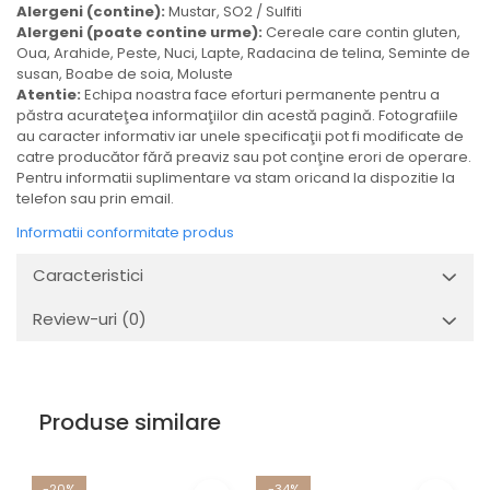
Alergeni (contine):
Mustar, SO2 / Sulfiti
Alergeni (poate contine urme):
Cereale care contin gluten,
Oua, Arahide, Peste, Nuci, Lapte, Radacina de telina, Seminte de
susan, Boabe de soia, Moluste
Atentie:
Echipa noastra face eforturi permanente pentru a
păstra acurateţea informaţiilor din acestă pagină. Fotografiile
au caracter informativ iar unele specificaţii pot fi modificate de
catre producător fără preaviz sau pot conţine erori de operare.
Pentru informatii suplimentare va stam oricand la dispozitie la
telefon sau prin email.
Informatii conformitate produs
Caracteristici
Review-uri
(0)
Produse similare
-20%
-34%