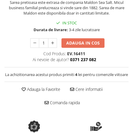
Sarea pretioasa este extrasa de compania Maldon Sea Salt. Micul
Spania / Cipru / Africa
Tigai grill
business familial prelucreaza si vinde sare din 1882. Sarea de mare
Sare de mare din Marea Nordului
Maldon este disponibila doar in cantitati limitate.
Prajitore paine
Sare de mare din Oceanele Pacific
IN STOC
Gratare
si Indian
Durata de livrare:
3-4 zile lucratoare
Sare de mare naturala din
Cesti, boluri, vesela
Portugalia
ADAUGA IN COS
Sare de roca
Cod Produs:
EV.16411
Sare marina
Ai nevoie de ajutor?
0371 237 082
Sare speciala
Snacks
La achizitionarea acestui produs primiti
4
lei pentru comenzile viitoare
Specialitati din ulei
Terine si placinte
Adauga la Favorite
Cere informatii
Uleiuri Premium
Comanda rapida
Uleiuri speciale/presate la rece
Ulei de masline extravirgin
Ulei Gegenbauer
Ulei Gewurzgarten