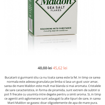
Mirodenii unice
Strecuratoare, site, spumiere
Mustar si specialitati din mustar
Razatoare, peelere, feliatoare
Otet
Tavi
Alte tipuri de otet
Forme de copt
Crema de otet balsamic si
Placi de taiere
preparate
Accesorii pentru patiserie
Otet balsamic
Cafetiere
Otet Fallot
Otet Gegenbauer
Manusi de bucatarie
Otet Golles
Vase gatit speciale
Otet Weyers
Suporturi pentru oale
48,88 lei
45,62 lei
Otet Wiberg Gastro
Tigai wok
Piper
Bucatarii si gurmanii stiu ca nu toata sarea este la fel. In timp ce sarea
Capace pentru vase de gatit
normala este adesea granulata pe limba si lasa un gust usor amar,
Produse de patiserie
sarea de mare Maldon este mult mai blanda si mai aromata. Cristalele
Vase cu inductie
Frisca si smantana
de sare caracteristice, in forma de piramida, sunt extrem de subtiri si
pot fi frecate cu usurinta intre degete pentru a simti aroma. Si, in timp
Seturi de oale si tigai
Sare
ce agentii anti-aglomerare sunt adaugati la alte tipuri de sare, in sarea
Placi inductie
Marii Maldon se gasesc doar oligoelemente de apa de mare pura.
Sare de mare din Franta / Italia /