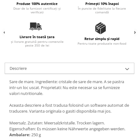
Produse 100% autentice
Primești 10% înapoi
Ulei Huilerie Beaujolaise
Doar de la furnizori certificați și
În puncte de fidelitate la fiecare
Ulei Huileries du Berry
verificați
comandă
Uleiuri aromatizate
Ulei Wiberg Gastro
Livrare în toată țara
Retur simplu și rapid
și livrare gratuită pentru comenzile
Pentru toate produsele non-food
peste 350 de lei
Descriere
Sare de mare. Ingrediente: cristale de sare de mare. A se pastra
intr-un loc uscat. Proprietati: Nu este necesar sa se furnizeze
valori nutritionale.
Aceasta descriere a fost tradusa folosind un software automat de
traducere. Varianta originala o gasiti disponibila mai jos.
Meersalz. Zutaten: Meersalzkristalle. Trocken lagern.
Eigenschaften: Es müssen keine Nährwerte angegeben werden.
Ambalare:
250 g