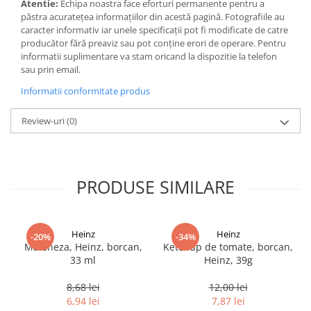
Atentie:
Echipa noastra face eforturi permanente pentru a
păstra acurateţea informaţiilor din acestă pagină. Fotografiile au
caracter informativ iar unele specificaţii pot fi modificate de catre
producător fără preaviz sau pot conţine erori de operare. Pentru
informatii suplimentare va stam oricand la dispozitie la telefon
sau prin email.
Informatii conformitate produs
Review-uri
(0)
PRODUSE SIMILARE
Heinz
Heinz
-20%
-34%
Maioneza, Heinz, borcan,
Ketchup de tomate, borcan,
33 ml
Heinz, 39g
8,68 lei
12,00 lei
6,94 lei
7,87 lei