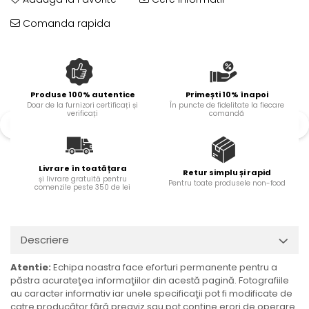
Ulei Huilerie Beaujolaise
Comanda rapida
Ulei Huileries du Berry
Uleiuri aromatizate
Ulei Wiberg Gastro
Produse 100% autentice
Primești 10% înapoi
Doar de la furnizori certificați și
În puncte de fidelitate la fiecare
verificați
comandă
Livrare în toată țara
Retur simplu și rapid
și livrare gratuită pentru
Pentru toate produsele non-food
comenzile peste 350 de lei
Descriere
Atentie:
Echipa noastra face eforturi permanente pentru a
păstra acurateţea informaţiilor din acestă pagină. Fotografiile
au caracter informativ iar unele specificaţii pot fi modificate de
catre producător fără preaviz sau pot conţine erori de operare.