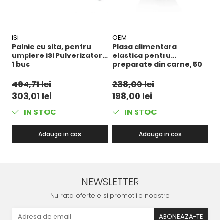
iSi
OEM
D
Palnie cu sita, pentru
Plasa alimentara
M
umplere iSi Pulverizator,
elastica pentru
l
1 buc
preparate din carne, 50
j
m, 1 buc
B
494,71 lei
238,00 lei
1
303,01 lei
198,00 lei
7
IN STOC
IN STOC
Adauga in cos
Adauga in cos
NEWSLETTER
Nu rata ofertele si promotiile noastre