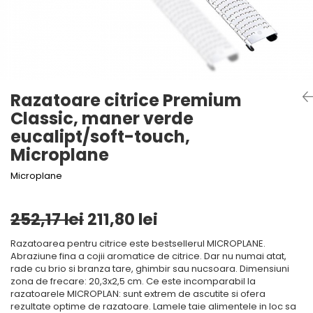
Mirodenii unice
Tigai
Mustar si specialitati din mustar
Strecuratoare, site, spumiere
Otet
Razatoare, peelere, feliatoare
Alte tipuri de otet
Tavi
Crema de otet balsamic si
Forme de copt
Razatoare citrice Premium
preparate
Classic, maner verde
Placi de taiere
Otet balsamic
eucalipt/soft-touch,
Otet Fallot
Accesorii pentru patiserie
Microplane
Otet Gegenbauer
Cafetiere
Otet Golles
Microplane
Manusi de bucatarie
Otet Weyers
Vase gatit speciale
Otet Wiberg Gastro
252,17 lei
211,80 lei
Suporturi pentru oale
Piper
Razatoarea pentru citrice este bestsellerul MICROPLANE.
Tigai wok
Produse de patiserie
Abraziune fina a cojii aromatice de citrice. Dar nu numai atat,
Capace pentru vase de gatit
Frisca si smantana
rade cu brio si branza tare, ghimbir sau nucsoara. Dimensiuni
zona de frecare: 20,3x2,5 cm. Ce este incomparabil la
Sare
Vase cu inductie
razatoarele MICROPLAN: sunt extrem de ascutite si ofera
rezultate optime de razatoare. Lamele taie alimentele in loc sa
Sare de mare din Franta / Italia /
Seturi de oale si tigai