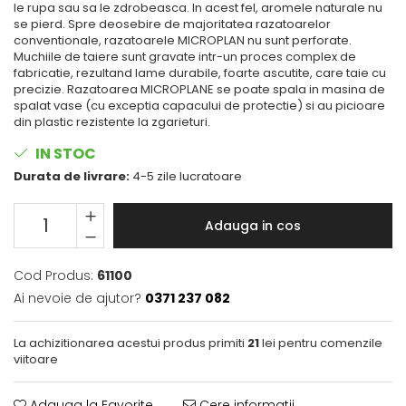
le rupa sau sa le zdrobeasca. In acest fel, aromele naturale nu
Spania / Cipru / Africa
Placi inductie
se pierd. Spre deosebire de majoritatea razatoarelor
Sare de mare din Marea Nordului
conventionale, razatoarele MICROPLAN nu sunt perforate.
Tigai grill
Muchiile de taiere sunt gravate intr-un proces complex de
Sare de mare din Oceanele
fabricatie, rezultand lame durabile, foarte ascutite, care taie cu
Pacific si Indian
Prajitore paine
precizie. Razatoarea MICROPLANE se poate spala in masina de
Sare de mare naturala din
spalat vase (cu exceptia capacului de protectie) si au picioare
Gratare
Portugalia
din plastic rezistente la zgarieturi.
Cesti, boluri, vesela
Sare de roca
IN STOC
Sare marina
Durata de livrare:
4-5 zile lucratoare
Sare speciala
Snacks
Adauga in cos
Specialitati din ulei
Terine si placinte
Cod Produs:
61100
Uleiuri Premium
Ai nevoie de ajutor?
0371 237 082
Uleiuri speciale/presate la rece
La achizitionarea acestui produs primiti
21
lei pentru comenzile
Ulei de masline extravirgin
viitoare
Ulei Gegenbauer
Ulei Gewurzgarten
Adauga la Favorite
Cere informatii