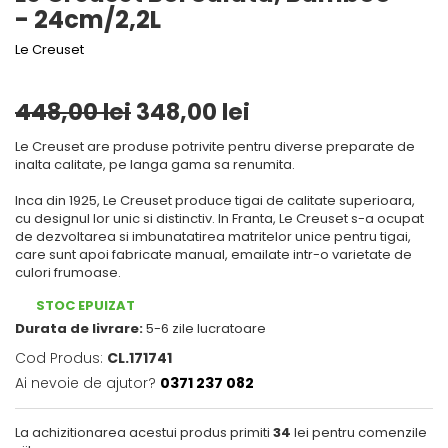
Mirodenii unice
Tigai
- 24cm/2,2L
Mustar si specialitati din mustar
Strecuratoare, site, spumiere
Le Creuset
Otet
Razatoare, peelere, feliatoare
Alte tipuri de otet
Tavi
448,00 lei
348,00 lei
Crema de otet balsamic si
Forme de copt
preparate
Le Creuset are produse potrivite pentru diverse preparate de
Placi de taiere
inalta calitate, pe langa gama sa renumita.
Otet balsamic
Otet Fallot
Accesorii pentru patiserie
Inca din 1925, Le Creuset produce tigai de calitate superioara,
Otet Gegenbauer
cu designul lor unic si distinctiv. In Franta, Le Creuset s-a ocupat
Cafetiere
de dezvoltarea si imbunatatirea matritelor unice pentru tigai,
Otet Golles
care sunt apoi fabricate manual, emailate intr-o varietate de
Manusi de bucatarie
Otet Weyers
culori frumoase.
Vase gatit speciale
Otet Wiberg Gastro
STOC EPUIZAT
Suporturi pentru oale
Piper
Durata de livrare:
5-6 zile lucratoare
Tigai wok
Produse de patiserie
Cod Produs:
CL.171741
Capace pentru vase de gatit
Ai nevoie de ajutor?
0371 237 082
Frisca si smantana
Sare
Vase cu inductie
La achizitionarea acestui produs primiti
34
lei pentru comenzile
Sare de mare din Franta / Italia /
Seturi de oale si tigai