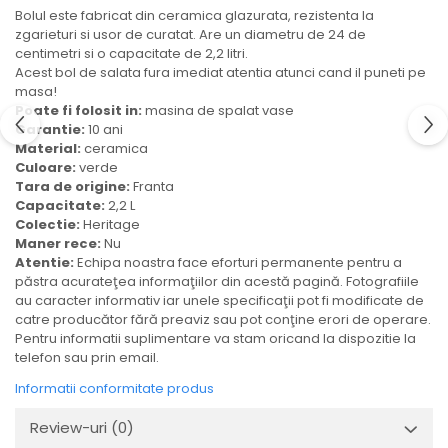
Ulei Huilerie Beaujolaise
Bolul este fabricat din ceramica glazurata, rezistenta la
zgarieturi si usor de curatat. Are un diametru de 24 de
Ulei Huileries du Berry
centimetri si o capacitate de 2,2 litri.
Uleiuri aromatizate
Acest bol de salata fura imediat atentia atunci cand il puneti pe
masa!
Ulei Wiberg Gastro
Poate fi folosit in:
masina de spalat vase
Garantie:
10 ani
Material:
ceramica
Culoare:
verde
Tara de origine:
Franta
Capacitate:
2,2 L
Colectie:
Heritage
Maner rece:
Nu
Atentie:
Echipa noastra face eforturi permanente pentru a
păstra acurateţea informaţiilor din acestă pagină. Fotografiile
au caracter informativ iar unele specificaţii pot fi modificate de
catre producător fără preaviz sau pot conţine erori de operare.
Pentru informatii suplimentare va stam oricand la dispozitie la
telefon sau prin email.
Informatii conformitate produs
Review-uri
(0)