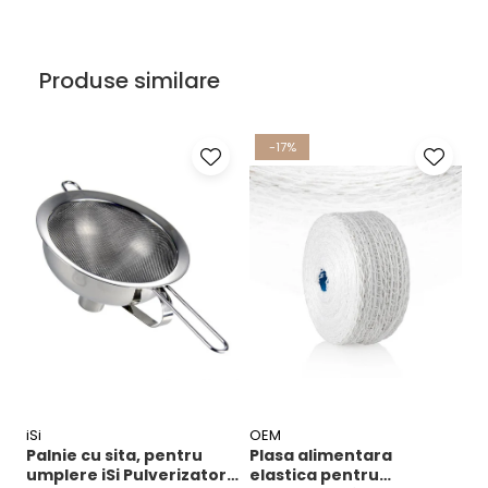
Produse similare
-17%
iSi
OEM
D
Palnie cu sita, pentru
Plasa alimentara
M
umplere iSi Pulverizator,
elastica pentru
l