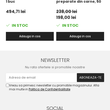
1 buc
preparate din carne, 50
j
m, 1 buc
B
494,71 lei
238,00 lei
1
198,00 lei
7
IN STOC
IN STOC
Adauga in cos
Adauga in cos
NEWSLETTER
Nu rata ofertele si promotiile noastre
Vreau sa primesc newsletter cu promotiile magazinului. Afla
mai multe in
Politica de Confidentialitate
SOCIAL