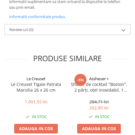
informatii suplimentare va stam oricand la dispozitie la telefon
sau prin email.
Informatii conformitate produs
Review-uri
(0)
PRODUSE SIMILARE
Le Creuset
Assheuer +
-8%
Le Creuset Tigaie Patrata
Shaker de cocktail "Boston",
Marsilia 26 x 26 cm
2 părți, oțel inoxidabil, 1
buc
1.001,55 lei
284,71 lei
262,80 lei
IN STOC
IN STOC
ADAUGA IN COS
ADAUGA IN COS