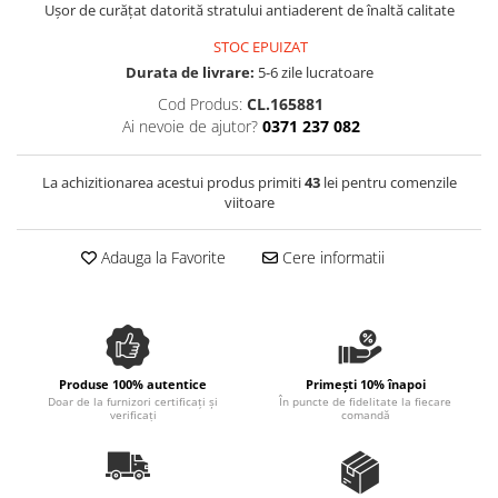
Ușor de curățat datorită stratului antiaderent de înaltă calitate
Spania / Cipru / Africa
Tigai grill
Sare de mare din Marea Nordului
STOC EPUIZAT
Prajitore paine
Sare de mare din Oceanele Pacific
Durata de livrare:
5-6 zile lucratoare
Gratare
si Indian
Cod Produs:
CL.165881
Sare de mare naturala din
Cesti, boluri, vesela
Ai nevoie de ajutor?
0371 237 082
Portugalia
Sare de roca
La achizitionarea acestui produs primiti
43
lei pentru comenzile
Sare marina
viitoare
Sare speciala
Adauga la Favorite
Cere informatii
Snacks
Specialitati din ulei
Terine si placinte
Uleiuri Premium
Produse 100% autentice
Primești 10% înapoi
Uleiuri speciale/presate la rece
Doar de la furnizori certificați și
În puncte de fidelitate la fiecare
verificați
comandă
Ulei de masline extravirgin
Ulei Gegenbauer
Ulei Gewurzgarten