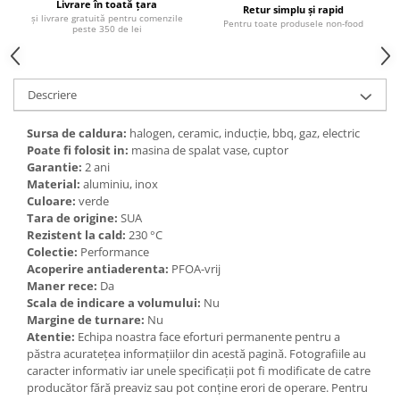
Livrare în toată țara
Retur simplu și rapid
Ulei Huilerie Beaujolaise
și livrare gratuită pentru comenzile
Pentru toate produsele non-food
peste 350 de lei
Ulei Huileries du Berry
Uleiuri aromatizate
Ulei Wiberg Gastro
Descriere
Sursa de caldura:
halogen, ceramic, inducție, bbq, gaz, electric
Poate fi folosit in:
masina de spalat vase, cuptor
Garantie:
2 ani
Material:
aluminiu, inox
Culoare:
verde
Tara de origine:
SUA
Rezistent la cald:
230 °C
Colectie:
Performance
Acoperire antiaderenta:
PFOA-vrij
Maner rece:
Da
Scala de indicare a volumului:
Nu
Margine de turnare:
Nu
Atentie:
Echipa noastra face eforturi permanente pentru a
păstra acurateţea informaţiilor din acestă pagină. Fotografiile au
caracter informativ iar unele specificaţii pot fi modificate de catre
producător fără preaviz sau pot conţine erori de operare. Pentru