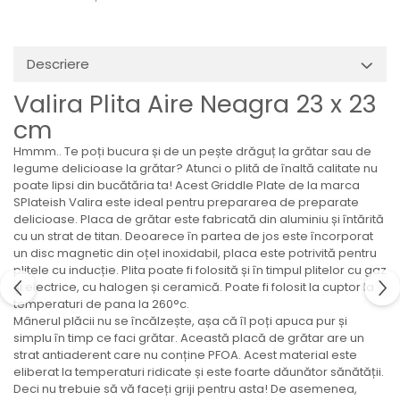
Ulei Huilerie Beaujolaise
Ulei Huileries du Berry
Uleiuri aromatizate
Descriere
Ulei Wiberg Gastro
Valira Plita Aire Neagra 23 x 23
cm
Hmmm.. Te poți bucura și de un pește drăguț la grătar sau de
legume delicioase la grătar? Atunci o plită de înaltă calitate nu
poate lipsi din bucătăria ta! Acest Griddle Plate de la marca
SPlateish Valira este ideal pentru prepararea de preparate
delicioase. Placa de grătar este fabricată din aluminiu și întărită
cu un strat de titan. Deoarece în partea de jos este încorporat
un disc magnetic din oțel inoxidabil, placa este potrivită pentru
plitele cu inducție. Plita poate fi folosită și în timpul plitelor cu gaz
și electrice, cu halogen și ceramică. Poate fi folosit la cuptor la
temperaturi de pana la 260°c.
Mânerul plăcii nu se încălzește, așa că îl poți apuca pur și
simplu în timp ce faci grătar. Această placă de grătar are un
strat antiaderent care nu conține PFOA. Acest material este
eliberat la temperaturi ridicate și este foarte dăunător sănătății.
Deci nu trebuie să vă faceți griji pentru asta! De asemenea,