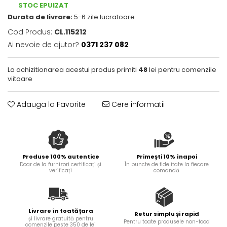
STOC EPUIZAT
Spania / Cipru / Africa
Placi inductie
Durata de livrare:
5-6 zile lucratoare
Sare de mare din Marea Nordului
Tigai grill
Cod Produs:
CL.115212
Sare de mare din Oceanele
Pacific si Indian
Ai nevoie de ajutor?
0371 237 082
Prajitore paine
Sare de mare naturala din
Gratare
Portugalia
La achizitionarea acestui produs primiti
48
lei pentru comenzile
Cesti, boluri, vesela
viitoare
Sare de roca
Sare marina
Adauga la Favorite
Cere informatii
Sare speciala
Snacks
Specialitati din ulei
Terine si placinte
Produse 100% autentice
Primești 10% înapoi
Doar de la furnizori certificați și
În puncte de fidelitate la fiecare
Uleiuri Premium
verificați
comandă
Uleiuri speciale/presate la rece
Ulei de masline extravirgin
Ulei Gegenbauer
Livrare în toată țara
Retur simplu și rapid
și livrare gratuită pentru
Ulei Gewurzgarten
Pentru toate produsele non-food
comenzile peste 350 de lei