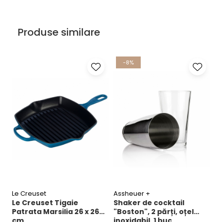
Produse similare
-8%
Le Creuset
Assheuer +
H
Le Creuset Tigaie
Shaker de cocktail
S
Patrata Marsilia 26 x 26
"Boston", 2 părți, oțel
„
cm
inoxidabil, 1 buc
8