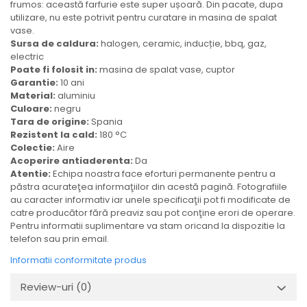
frumos: această farfurie este super ușoară. Din pacate, dupa
utilizare, nu este potrivit pentru curatare in masina de spalat
vase.
Sursa de caldura:
halogen, ceramic, inducție, bbq, gaz,
electric
Poate fi folosit in:
masina de spalat vase, cuptor
Garantie:
10 ani
Material:
aluminiu
Culoare:
negru
Tara de origine:
Spania
Rezistent la cald:
180 °C
Colectie:
Aire
Acoperire antiaderenta:
Da
Atentie:
Echipa noastra face eforturi permanente pentru a
păstra acurateţea informaţiilor din acestă pagină. Fotografiile
au caracter informativ iar unele specificaţii pot fi modificate de
catre producător fără preaviz sau pot conţine erori de operare.
Pentru informatii suplimentare va stam oricand la dispozitie la
telefon sau prin email.
Informatii conformitate produs
Review-uri
(0)