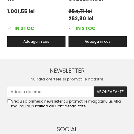
1.001,55 lei
284,71 lei
1
262,80 lei
9
IN STOC
IN STOC
Adauga in cos
Adauga in cos
NEWSLETTER
Nu rata ofertele si promotiile noastre
Vreau sa primesc newsletter cu promotiile magazinului. Afla
mai multe in
Politica de Confidentialitate
SOCIAL