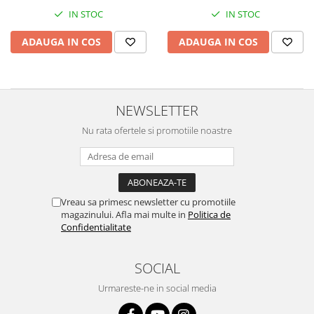
Spania / Cipru / Africa
Tigai grill
IN STOC
IN STOC
Sare de mare din Marea Nordului
Prajitore paine
ADAUGA IN COS
ADAUGA IN COS
Sare de mare din Oceanele Pacific
Gratare
si Indian
Sare de mare naturala din
Cesti, boluri, vesela
Portugalia
NEWSLETTER
Sare de roca
Sare marina
Nu rata ofertele si promotiile noastre
Sare speciala
Snacks
Specialitati din ulei
Vreau sa primesc newsletter cu promotiile
Terine si placinte
magazinului. Afla mai multe in
Politica de
Confidentialitate
Uleiuri Premium
Uleiuri speciale/presate la rece
SOCIAL
Ulei de masline extravirgin
Ulei Gegenbauer
Urmareste-ne in social media
Ulei Gewurzgarten