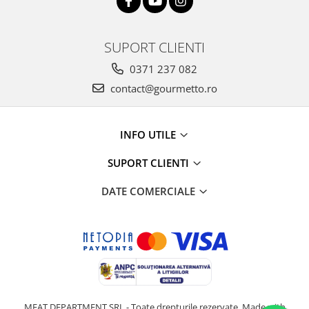
Ulei Huilerie Beaujolaise
Ulei Huileries du Berry
SUPORT CLIENTI
Uleiuri aromatizate
Ulei Wiberg Gastro
0371 237 082
contact@gourmetto.ro
INFO UTILE
SUPORT CLIENTI
DATE COMERCIALE
MEAT DEPARTMENT SRL - Toate drepturile rezervate. Made with