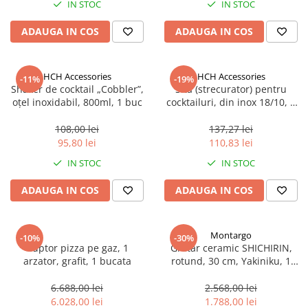
Mirodenii unice
Strecuratoare, site, spumiere
IN STOC
IN STOC
Mustar si specialitati din mustar
Razatoare, peelere, feliatoare
ADAUGA IN COS
ADAUGA IN COS
Otet
Tavi
Alte tipuri de otet
Forme de copt
HCH Accessories
HCH Accessories
-11%
-19%
Crema de otet balsamic si
Placi de taiere
Shaker de cocktail „Cobbler”,
Sita (strecurator) pentru
preparate
oțel inoxidabil, 800ml, 1 buc
cocktailuri, din inox 18/10, 1
Accesorii pentru patiserie
Otet balsamic
buc
Cafetiere
108,00 lei
137,27 lei
Otet Fallot
95,80 lei
110,83 lei
Otet Gegenbauer
Manusi de bucatarie
IN STOC
IN STOC
Otet Golles
Vase gatit speciale
Otet Weyers
ADAUGA IN COS
ADAUGA IN COS
Suporturi pentru oale
Otet Wiberg Gastro
Tigai wok
Piper
Capace pentru vase de gatit
Montargo
-10%
-30%
Produse de patiserie
Cuptor pizza pe gaz, 1
Gratar ceramic SHICHIRIN,
Vase cu inductie
arzator, grafit, 1 bucata
rotund, 30 cm, Yakiniku, 1
Frisca si smantana
bucata
Seturi de oale si tigai
Sare
6.688,00 lei
2.568,00 lei
Placi inductie
6.028,00 lei
1.788,00 lei
Sare de mare din Franta / Italia /