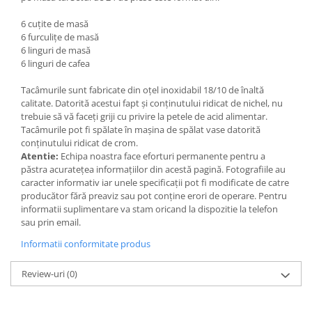
6 cuțite de masă
6 furculițe de masă
6 linguri de masă
6 linguri de cafea
Tacâmurile sunt fabricate din oțel inoxidabil 18/10 de înaltă
calitate. Datorită acestui fapt și conținutului ridicat de nichel, nu
trebuie să vă faceți griji cu privire la petele de acid alimentar.
Tacâmurile pot fi spălate în mașina de spălat vase datorită
conținutului ridicat de crom.
Atentie:
Echipa noastra face eforturi permanente pentru a
păstra acurateţea informaţiilor din acestă pagină. Fotografiile au
caracter informativ iar unele specificaţii pot fi modificate de catre
producător fără preaviz sau pot conţine erori de operare. Pentru
informatii suplimentare va stam oricand la dispozitie la telefon
sau prin email.
Informatii conformitate produs
Review-uri
(0)