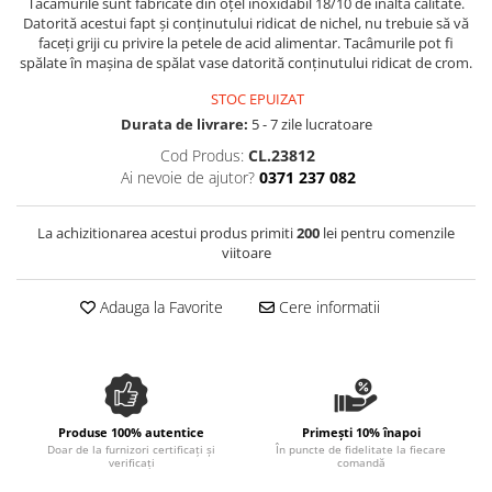
Tacâmurile sunt fabricate din oțel inoxidabil 18/10 de înaltă calitate.
Spania / Cipru / Africa
Tigai grill
Datorită acestui fapt și conținutului ridicat de nichel, nu trebuie să vă
Sare de mare din Marea Nordului
faceți griji cu privire la petele de acid alimentar. Tacâmurile pot fi
Prajitore paine
spălate în mașina de spălat vase datorită conținutului ridicat de crom.
Sare de mare din Oceanele Pacific
Gratare
si Indian
STOC EPUIZAT
Sare de mare naturala din
Cesti, boluri, vesela
Durata de livrare:
5 - 7 zile lucratoare
Portugalia
Cod Produs:
CL.23812
Sare de roca
Ai nevoie de ajutor?
0371 237 082
Sare marina
Sare speciala
La achizitionarea acestui produs primiti
200
lei pentru comenzile
viitoare
Snacks
Specialitati din ulei
Adauga la Favorite
Cere informatii
Terine si placinte
Uleiuri Premium
Uleiuri speciale/presate la rece
Ulei de masline extravirgin
Produse 100% autentice
Primești 10% înapoi
Ulei Gegenbauer
Doar de la furnizori certificați și
În puncte de fidelitate la fiecare
verificați
comandă
Ulei Gewurzgarten