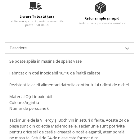
Ulei Huilerie Beaujolaise
Ulei Huileries du Berry
Livrare în toată țara
Retur simplu și rapid
Uleiuri aromatizate
și livrare gratuită pentru comenzile
Pentru toate produsele non-food
peste 350 de lei
Ulei Wiberg Gastro
Descriere
Se poate spăla în mașina de spălat vase
Fabricat din oțel inoxidabil 18/10 de înaltă calitate
Rezistent la acizii alimentari datorita continutului ridicat de nichel
Material Oțel inoxidabil
Culoare Argintiu
Numar de persoane 6
Tacâmurile de la Villeroy și Boch vin în seturi diferite. Aceste 24 de
piese sunt din colecția Mademoiselle. Tacâmurile sunt potrivite
pentru orice stil de casă și creează o notă elegantă, atemporală
pe masa ta. Setul de 24 de piese este format din: