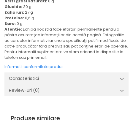
Acizi grasi saturati:
0 g
Glucide:
30 g
Zaharuri:
27 g
Proteine:
0,6 g
Sare:
0 g
Atentie:
Echipa noastra face eforturi permanente pentru a
păstra acurateţea informaţiilor din acestă pagină. Fotografiile
au caracter informativ iar unele specificaţii pot fi modificate de
catre producător fără preaviz sau pot conţine erori de operare.
Pentru informatii suplimentare va stam oricand la dispozitie la
telefon sau prin email.
Informatii conformitate produs
Caracteristici
Review-uri
(0)
Produse similare