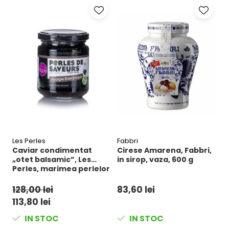
Les Perles
Fabbri
Le
Caviar condimentat
Cirese Amarena, Fabbri,
C
„otet balsamic”, Les
in sirop, vaza, 600 g
"
Perles, marimea perlelor
m
5 mm, sferice, 200 g
s
128,00 lei
83,60 lei
1
113,80 lei
1
IN STOC
IN STOC