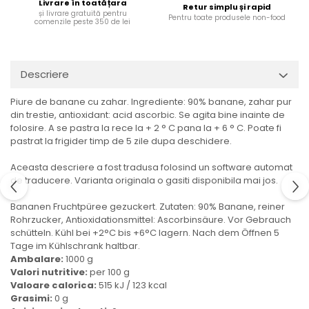
Livrare în toată țara
Retur simplu și rapid
Ulei Huilerie Beaujolaise
și livrare gratuită pentru
Pentru toate produsele non-food
comenzile peste 350 de lei
Ulei Huileries du Berry
Uleiuri aromatizate
Ulei Wiberg Gastro
Descriere
Piure de banane cu zahar. Ingrediente: 90% banane, zahar pur
din trestie, antioxidant: acid ascorbic. Se agita bine inainte de
folosire. A se pastra la rece la + 2 ° C pana la + 6 ° C. Poate fi
pastrat la frigider timp de 5 zile dupa deschidere.
Aceasta descriere a fost tradusa folosind un software automat
de traducere. Varianta originala o gasiti disponibila mai jos.
Bananen Fruchtpüree gezuckert. Zutaten: 90% Banane, reiner
Rohrzucker, Antioxidationsmittel: Ascorbinsäure. Vor Gebrauch
schütteln. Kühl bei +2°C bis +6°C lagern. Nach dem Öffnen 5
Tage im Kühlschrank haltbar.
Ambalare:
1000 g
Valori nutritive:
per 100 g
Valoare calorica:
515 kJ / 123 kcal
Grasimi:
0 g