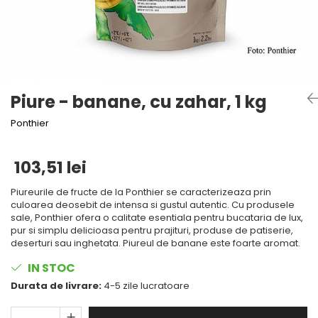
Mirodenii unice
Tigai
Mustar si specialitati din mustar
Strecuratoare, site, spumiere
Otet
Razatoare, peelere, feliatoare
Alte tipuri de otet
Tavi
Crema de otet balsamic si
Forme de copt
Piure - banane, cu zahar, 1 kg
preparate
Placi de taiere
Otet balsamic
Ponthier
Otet Fallot
Accesorii pentru patiserie
Otet Gegenbauer
Cafetiere
103,51 lei
Otet Golles
Manusi de bucatarie
Otet Weyers
Piureurile de fructe de la Ponthier se caracterizeaza prin
Vase gatit speciale
culoarea deosebit de intensa si gustul autentic. Cu produsele
Otet Wiberg Gastro
sale, Ponthier ofera o calitate esentiala pentru bucataria de lux,
Suporturi pentru oale
Piper
pur si simplu delicioasa pentru prajituri, produse de patiserie,
deserturi sau inghetata. Piureul de banane este foarte aromat.
Tigai wok
Produse de patiserie
IN STOC
Capace pentru vase de gatit
Frisca si smantana
Durata de livrare:
4-5 zile lucratoare
Sare
Vase cu inductie
Sare de mare din Franta / Italia /
Seturi de oale si tigai