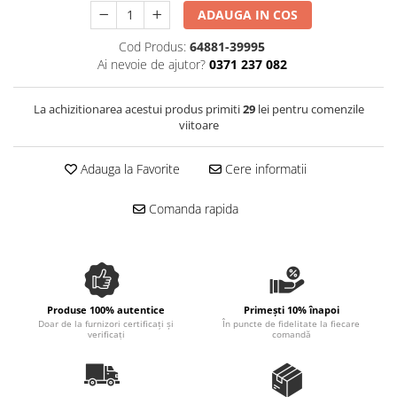
Spania / Cipru / Africa
ADAUGA IN COS
Tigai grill
Sare de mare din Marea Nordului
Prajitore paine
Cod Produs:
64881-39995
Sare de mare din Oceanele Pacific
Ai nevoie de ajutor?
0371 237 082
Gratare
si Indian
Sare de mare naturala din
Cesti, boluri, vesela
La achizitionarea acestui produs primiti
29
lei pentru comenzile
Portugalia
viitoare
Sare de roca
Sare marina
Adauga la Favorite
Cere informatii
Sare speciala
Snacks
Comanda rapida
Specialitati din ulei
Terine si placinte
Uleiuri Premium
Produse 100% autentice
Primești 10% înapoi
Uleiuri speciale/presate la rece
Doar de la furnizori certificați și
În puncte de fidelitate la fiecare
verificați
comandă
Ulei de masline extravirgin
Ulei Gegenbauer
Ulei Gewurzgarten