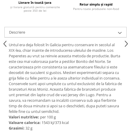
Livrare în toată țara
Ulei Huilerie Beaujolaise
Retur simplu și rapid
și livrare gratuită pentru comenzile
Pentru toate produsele non-food
peste 350 de lei
Ulei Huileries du Berry
Uleiuri aromatizate
Ulei Wiberg Gastro
Descriere
Untul era deja folosit în Galicia pentru conservare in secolul al
XIX-lea, chiar inainte de introducerea uleiului de masline. Los
Peperetes au vrut sa reinvie aceasta metoda de productie. Burta
este cea mai valoroasa parte a pestilor Bonito del Norte. Se
caracterizeaza prin consistenta sa asemanatoare fileului si este
deosebit de suculent si gustos. Mesteri experimentati separa cu
grija felie cu felie pentru a le aseza ulterior individual in conserva.
Conservele sunt apoi umplute cu untul exclusivist de la fabrica de
branzeturi Airas Moniz. Aceasta fabrica de branzeturi produce
unt premiat din lapte crud de vaci Jersey din Lugo. Pentru a
savura, va recomandam sa incalziti conserva sub apa fierbinte
timp de doua minute si apoi sa o deschideti, dupa puteti savura
feliile fine cu untul semilichid.
Valori nutritive:
per 100 g
Valoare calorica:
1543 kJ/373 kcal
Grasimi:
32 g