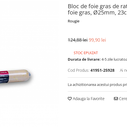
Bloc de foie gras de ra
foie gras, Ø25mm, 23c
Rougie
124,88 lei
99,90 lei
STOC EPUIZAT
Durata de livrare:
4-5 zile lucrato
Cod Produs:
41951-25928
Ai n
La achizitionarea acestui produs pr
Adauga la Favorite
Cere 