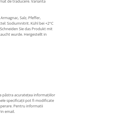
omat de traducere. Varianta
Armagnac, Salz, Pfeffer,
el: Sodiumnitrit. Kühl bei +2°C
Schneiden Sie das Produkt mit
aucht wurde. Hergestellt in
 păstra acurateţea informaţiilor
ele specificaţii pot fi modificate
operare. Pentru informatii
rin email.