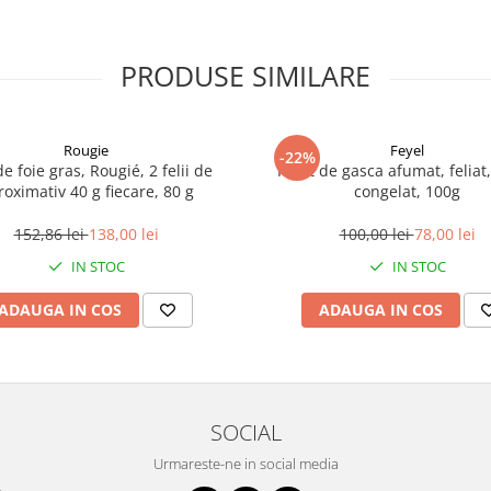
PRODUSE SIMILARE
Rougie
Feyel
-22%
de foie gras, Rougié, 2 felii de
Piept de gasca afumat, feliat,
roximativ 40 g fiecare, 80 g
congelat, 100g
152,86 lei
138,00 lei
100,00 lei
78,00 lei
IN STOC
IN STOC
ADAUGA IN COS
ADAUGA IN COS
SOCIAL
Urmareste-ne in social media