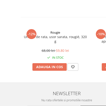
Rougie
-12%
-10%
Untura de rata, usor sarata, rougié, 320
Bloc 
g
ap
68,00 lei
59,80 lei
IN STOC
ADAUGA IN COS
NEWSLETTER
Nu rata ofertele si promotiile noastre