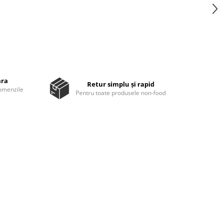
ara
Retur simplu și rapid
comenzile
Pentru toate produsele non-food