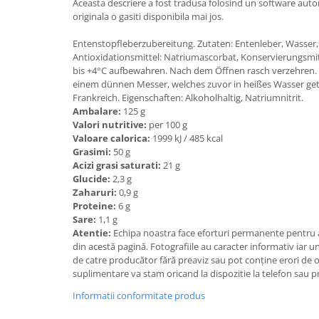
Aceasta descriere a fost tradusa folosind un software aut
originala o gasiti disponibila mai jos.
Entenstopfleberzubereitung. Zutaten: Entenleber, Wasser, 
Antioxidationsmittel: Natriumascorbat, Konservierungsmitt
bis +4°C aufbewahren. Nach dem Öffnen rasch verzehren. 
einem dünnen Messer, welches zuvor in heißes Wasser get
Frankreich. Eigenschaften: Alkoholhaltig, Natriumnitrit.
Ambalare:
125 g
Valori nutritive:
per 100 g
Valoare calorica:
1999 kJ / 485 kcal
Grasimi:
50 g
Acizi grasi saturati:
21 g
Glucide:
2,3 g
Zaharuri:
0,9 g
Proteine:
6 g
Sare:
1,1 g
Atentie:
Echipa noastra face eforturi permanente pentru a
din acestă pagină. Fotografiile au caracter informativ iar un
de catre producător fără preaviz sau pot conţine erori de 
suplimentare va stam oricand la dispozitie la telefon sau p
Informatii conformitate produs