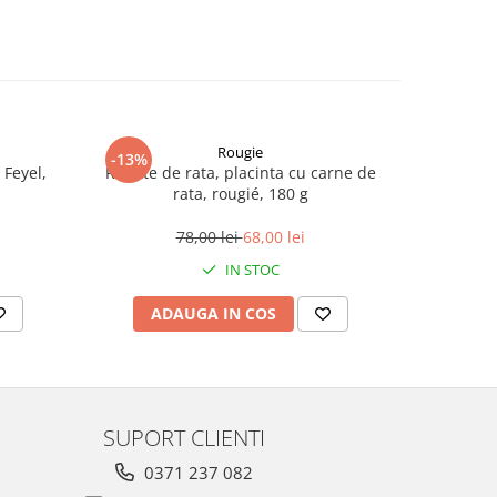
Rougie
-13%
-16%
 Feyel,
Rillette de rata, placinta cu carne de
Rillette 
rata, rougié, 180 g
c
78,00 lei
68,00 lei
IN STOC
ADAUGA IN COS
AD
SUPORT CLIENTI
0371 237 082