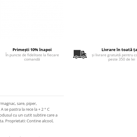
Primești 10% înapoi
Livrare în toată ț
În puncte de fidelitate la fiecare
și livrare gratuită pentru 
comandă
peste 350 de lei
armagnac, sare, piper,
A se pastra la rece la + 2 ° C
odusul cu un cutit subtire care a
ta. Proprietati: Contine alcool,