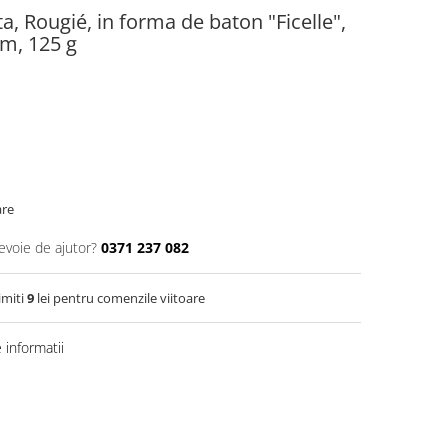
ta, Rougié, in forma de baton "Ficelle",
m, 125 g
are
evoie de ajutor?
0371 237 082
imiti
9
lei pentru comenzile viitoare
informatii