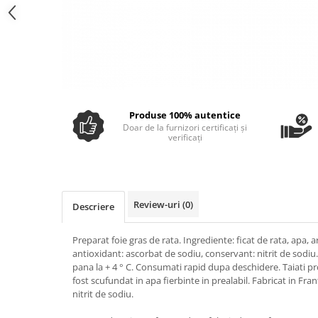
Ulei Huilerie Beaujolaise
Ulei Huileries du Berry
Uleiuri aromatizate
Ulei Wiberg Gastro
Produse 100% autentice
Doar de la furnizori certificați și
verificați
Review-uri
(0)
Descriere
Preparat foie gras de rata. Ingrediente: ficat de rata, apa, 
antioxidant: ascorbat de sodiu, conservant: nitrit de sodiu. 
pana la + 4 ° C. Consumati rapid dupa deschidere. Taiati pr
fost scufundat in apa fierbinte in prealabil. Fabricat in Fran
nitrit de sodiu.