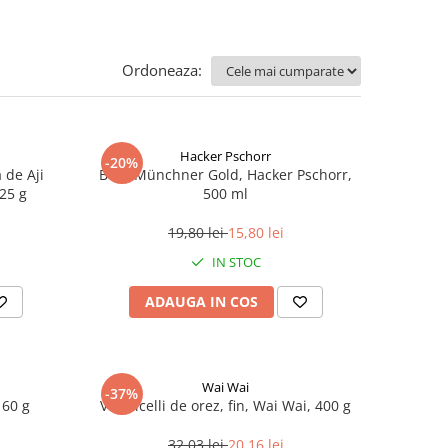
Ordoneaza:
Hacker Pschorr
-20%
 de Aji
Bere Münchner Gold, Hacker Pschorr,
225 g
500 ml
19,80 lei
15,80 lei
IN STOC
ADAUGA IN COS
Wai Wai
-37%
 60 g
Vermicelli de orez, fin, Wai Wai, 400 g
32,03 lei
20,16 lei