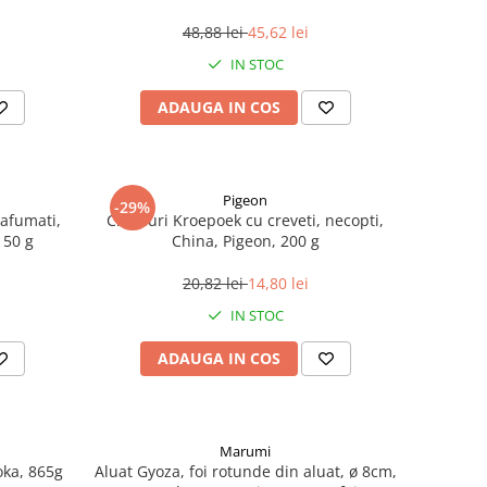
48,88 lei
45,62 lei
IN STOC
ADAUGA IN COS
Pigeon
-29%
 afumati,
Chipsuri Kroepoek cu creveti, necopti,
150 g
China, Pigeon, 200 g
20,82 lei
14,80 lei
IN STOC
ADAUGA IN COS
Marumi
ka, 865g
Aluat Gyoza, foi rotunde din aluat, ø 8cm,