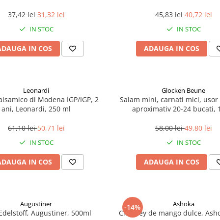
37,42 lei
31,32 lei
45,83 lei
40,72 lei
IN STOC
IN STOC
ADAUGA IN COS
ADAUGA IN COS
Leonardi
Glocken Beune
alsamico di Modena IGP/IGP, 2
Salam mini, carnati mici, usor
ani, Leonardi, 250 ml
aproximativ 20-24 bucati, 
61,10 lei
50,71 lei
58,00 lei
49,80 lei
IN STOC
IN STOC
ADAUGA IN COS
ADAUGA IN COS
Augustiner
Ashoka
-14%
Edelstoff, Augustiner, 500ml
Chutney de mango dulce, Asho