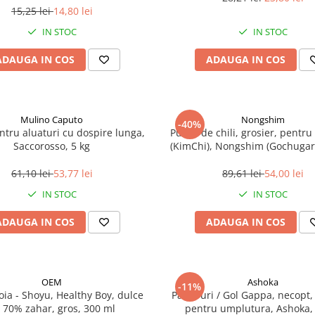
15,25 lei
14,80 lei
IN STOC
IN STOC
ADAUGA IN COS
ADAUGA IN COS
Mulino Caputo
Nongshim
-40%
ntru aluaturi cu dospire lunga,
Pudra de chili, grosier, pentr
Saccorosso, 5 kg
(KimChi), Nongshim (Gochugar
61,10 lei
53,77 lei
89,61 lei
54,00 lei
IN STOC
IN STOC
ADAUGA IN COS
ADAUGA IN COS
OEM
Ashoka
-11%
oia - Shoyu, Healthy Boy, dulce
Pani Puri / Gol Gappa, necopt,
 70% zahar, gros, 300 ml
pentru umplutura, Ashoka,