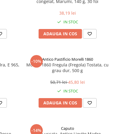
congelat, Marumi, 140 g, 30 foi
38,19 lei
IN STOC
ADAUGA IN COS
Antico Pastificio Morelli 1860
-10%
dra, E 965,
Morelli 1860 Fregula (Fregola) Tostata, cu
grau dur, 500 g
50,71 lei
45,80 lei
IN STOC
ADAUGA IN COS
Caputo
-14%
 Rosso
Maia uscata, Antico Lievito Madre,