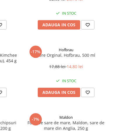
IN STOC
ADAUGA IN COS
Hofbrau
-17%
u Kimchee
Bere Orginal, Hofbrau, 500 ml
u), 454 g
17,88 lei
14,80 lei
IN STOC
ADAUGA IN COS
Maldon
-7%
 chipsuri
Fulgi de sare de mare, Maldon, sare de
 200 g
mare din Anglia, 250 g