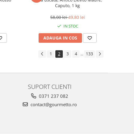
Caputo, 1 kg
58,00 lei
49,80 lei
IN STOC
ADAUGA IN COS
1
2
3
4
133
...
SUPORT CLIENTI
0371 237 082
contact@gourmetto.ro