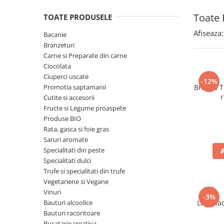
Spania / Cipru / Africa
Tigai grill
Toate 
TOATE PRODUSELE
Sare de mare din Marea Nordului
Prajitore paine
Sare de mare din Oceanele Pacific
Afiseaza:
Bacanie
Gratare
si Indian
Branzeturi
Sare de mare naturala din
Cesti, boluri, vesela
Carne si Preparate din carne
Portugalia
Ciocolata
Ciuperci uscate
Sare de roca
-12%
Promotia saptamanii
Brânză T
Sare marina
r
Cutite si accesorii
Sare speciala
Fructe si Legume proaspete
Snacks
Produse BIO
Rata, gasca si foie gras
Specialitati din ulei
Saruri aromate
Terine si placinte
Specialitati din peste
Specialitati dulci
Uleiuri Premium
Trufe si specialitati din trufe
Uleiuri speciale/presate la rece
Vegetariene si Vegane
Ulei de masline extravirgin
Vinuri
-3%
Bauturi alcoolice
Limonad
Ulei Gegenbauer
Bauturi racoritoare
Ulei Gewurzgarten
Bucatarie creativa