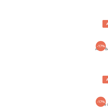
-17%
Aceto B
-17%
Bere 