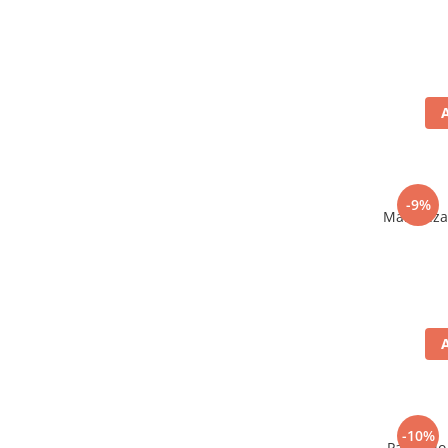
-9%
Maioneza 
-10%
Pastific