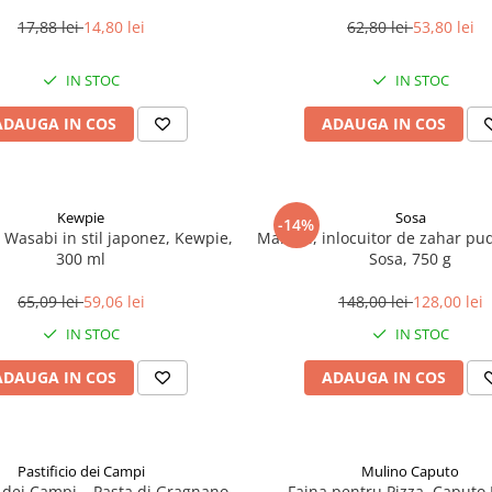
17,88 lei
14,80 lei
62,80 lei
53,80 lei
IN STOC
IN STOC
ADAUGA IN COS
ADAUGA IN COS
Kewpie
Sosa
-14%
Wasabi in stil japonez, Kewpie,
Maltitol, inlocuitor de zahar pu
300 ml
Sosa, 750 g
65,09 lei
59,06 lei
148,00 lei
128,00 lei
IN STOC
IN STOC
ADAUGA IN COS
ADAUGA IN COS
Pastificio dei Campi
Mulino Caputo
io dei Campi – Pasta di Gragnano
Faina pentru Pizza, Caputo