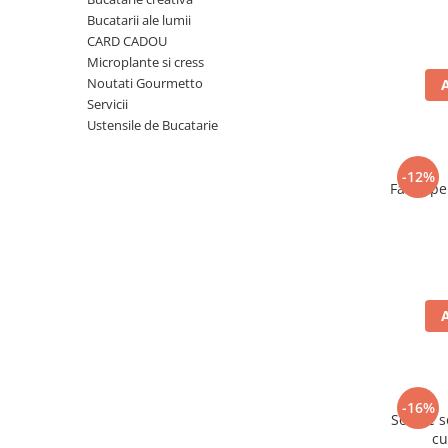
Ulei Huilerie Beaujolaise
Bucatarii ale lumii
Ulei Huileries du Berry
CARD CADOU
Microplante si cress
Uleiuri aromatizate
Noutati Gourmetto
Ulei Wiberg Gastro
Servicii
Ustensile de Bucatarie
-12%
Faina pe
-16%
Sos de s
cu